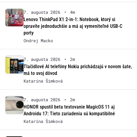
7. augusta 2026
•
4m
Lenovo ThinkPad X1 2-in-1: Notebook, ktorý si
opravíte jednoduchšie a má aj vymeniteľné USB-C
porty
Ondrej Macko
7. augusta 2026
•
2m
Tlačidlové AI telefóny Nokia prichádzajú v novom šate,
má to svoj dôvod
Katarína Šimková
7. augusta 2026
•
2m
HONOR spustil beta testovanie MagicOS 11 aj
Androidu 17: Tieto zariadenia sú kompatibilné
Katarína Šimková