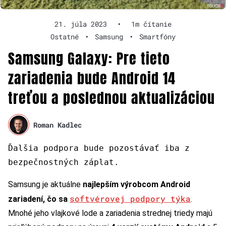
21. júla 2023
•
1m čítanie
Ostatné
•
Samsung
•
Smartfóny
Samsung Galaxy: Pre tieto
zariadenia bude Android 14
treťou a poslednou aktualizáciou
Roman Kadlec
Ďalšia podpora bude pozostávať iba z
bezpečnostných záplat.
Samsung je aktuálne
najlepším výrobcom Android
softvérovej podpory týka
zariadení, čo sa
.
Mnohé jeho vlajkové lode a zariadenia strednej triedy majú