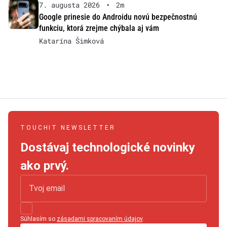
7. augusta 2026
•
2m
Google prinesie do Androidu novú bezpečnostnú
funkciu, ktorá zrejme chýbala aj vám
Katarína Šimková
TOUCHIT NEWSLETTER
Dostávaj technologické novinky
ako prvý.
Súhlasím so
zásadami spracovaním údajov
.