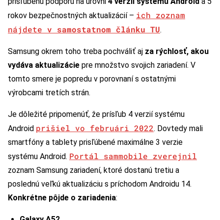
prisľúbenú podporu na úrovni
4 verzií systému Android
a 5
ich zoznam
rokov bezpečnostných aktualizácií –
nájdete
v samostatnom článku TU
.
Samsung okrem toho treba pochváliť aj
za rýchlosť, akou
vydáva aktualizácie
pre množstvo svojich zariadení. V
tomto smere je popredu v porovnaní s ostatnými
výrobcami tretích strán.
Je dôležité pripomenúť, že prísľub 4 verzií systému
prišiel vo februári 2022
Android
. Dovtedy mali
smartfóny a tablety prisľúbené maximálne 3 verzie
Portál sammobile zverejnil
systému Android.
zoznam Samsung zariadení, ktoré dostanú tretiu a
poslednú veľkú aktualizáciu s príchodom Androidu 14.
Konkrétne pôjde o zariadenia
:
Galaxy A52