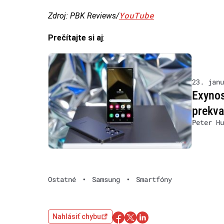
YouTube
Zdroj: PBK Reviews/
Prečítajte si aj
:
23. janu
Exynos
prekva
Peter Hu
Ostatné
•
Samsung
•
Smartfóny
Nahlásiť chybu