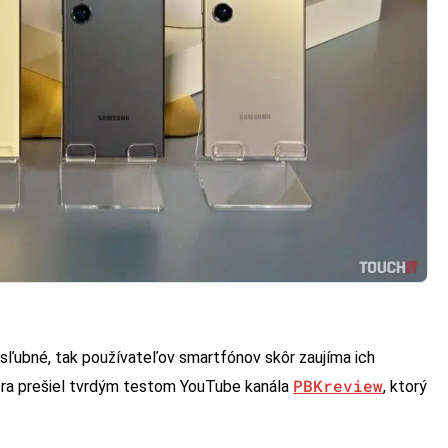
i sľubné, tak používateľov smartfónov skôr zaujíma ich
PBKreview
ltra prešiel tvrdým testom YouTube kanála
, ktorý