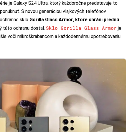
ie je Galaxy S24 Ultra, ktorý každoročne predstavuje to
ponúknuť. S novou generáciou vlajkových telefónov
 ochranné sklo
Gorilla Glass Armor, ktoré chráni prednú
Sklo Gorilla Glass Armor
rý túto ochranu dostal.
je
nejšie voči mikroškrabancom a každodennému opotrebovaniu