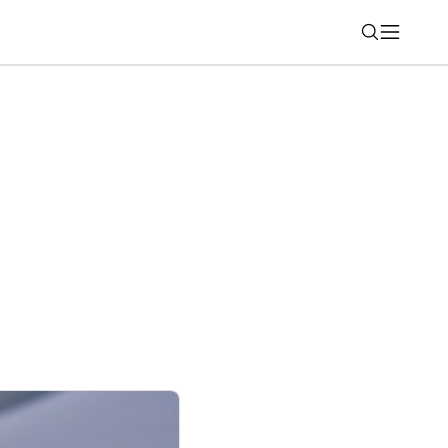
Nájsť
TREAM vlakom: vybrané spoje mimoriadne
och