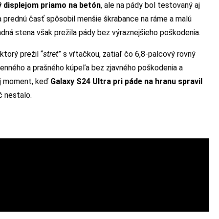
ý displejom priamo na betón
, ale na pády bol testovaný aj
na prednú časť spôsobil menšie škrabance na ráme a malú
Zadná stena však prežila pády bez výraznejšieho poškodenia.
torý prežil “
stret
” s vŕtačkou, zatiaľ čo 6,8-palcový rovný
kamenného a prašného kúpeľa bez zjavného poškodenia a
 aj moment, keď
Galaxy S24 Ultra pri páde na hranu spravil
č nestalo.