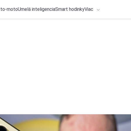
uto-moto
Umelá inteligencia
Smart hodinky
Viac
HLO BY VÁS ZAUJÍMAŤ
lačové správy
4. augusta 2026
•
2m
ADÁVANIA
Na festival LOVES
zastavia vo Vajnor
Zadajte frázu pre vyhľadanie
Ondrej Macko