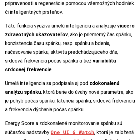
pripravenosti a regenerácie pomocou všemožných hodiniek
či inteligentných prsteňov.
Táto funkcia využíva umelú inteligenciu a analyzuje
viacero
zdravotných ukazovateľov
, ako je priemerný čas spánku,
konzistencia času spánku, resp. spánku a bdenia,
načasovanie spánku, aktivita predchádzajúceho dňa,
srdcová frekvencia počas spánku a tiež
variabilita
srdcovej frekvencie
.
Umelá inteligencia sa podpísala aj pod
zdokonalenú
analýzu spánku
, ktorá berie do úvahy nové parametre, ako
je pohyb počas spánku, latencia spánku, srdcová frekvenciu
a frekvencia dýchania počas spánku.
Energy Score a zdokonalené monitorovanie spánku sú
One UI 6 Watch
súčasťou nadstavby
, ktorá je založená