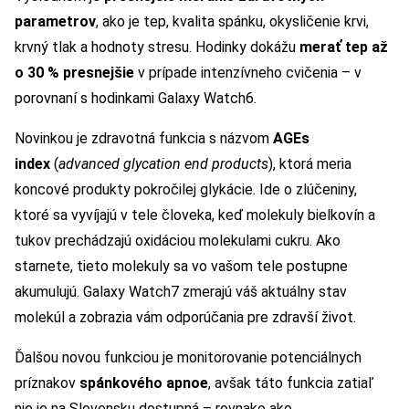
parametrov
, ako je tep, kvalita spánku, okysličenie krvi,
krvný tlak a hodnoty stresu. Hodinky dokážu
merať tep až
o 30 % presnejšie
v prípade intenzívneho cvičenia – v
porovnaní s hodinkami Galaxy Watch6.
Novinkou je zdravotná funkcia s názvom
AGEs
index
(
advanced glycation end products
), ktorá meria
koncové produkty pokročilej glykácie. Ide o zlúčeniny,
ktoré sa vyvíjajú v tele človeka, keď molekuly bielkovín a
tukov prechádzajú oxidáciou molekulami cukru. Ako
starnete, tieto molekuly sa vo vašom tele postupne
akumulujú. Galaxy Watch7 zmerajú váš aktuálny stav
molekúl a zobrazia vám odporúčania pre zdravší život.
Ďalšou novou funkciou je monitorovanie potenciálnych
príznakov
spánkového apnoe
, avšak táto funkcia zatiaľ
nie je na Slovensku dostupná – rovnako ako