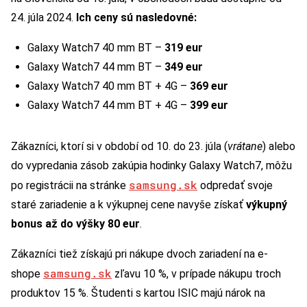
24. júla 2024.
Ich ceny sú nasledovné:
Galaxy Watch7 40 mm BT –
319 eur
Galaxy Watch7 44 mm BT –
349 eur
Galaxy Watch7 40 mm BT + 4G –
369 eur
Galaxy Watch7 44 mm BT + 4G –
399 eur
Zákazníci, ktorí si v období od 10. do 23. júla (
vrátane
) alebo
do vypredania zásob zakúpia hodinky Galaxy Watch7, môžu
samsung.sk
po registrácii na stránke
odpredať svoje
staré zariadenie a k výkupnej cene navyše získať
výkupný
bonus až do výšky 80 eur
.
Zákazníci tiež získajú pri nákupe dvoch zariadení na e-
samsung.sk
shope
zľavu 10 %, v prípade nákupu troch
produktov 15 %. Študenti s kartou ISIC majú nárok na