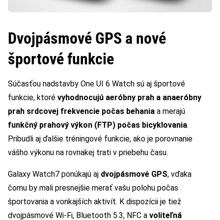
Dvojpásmové GPS a nové
športové funkcie
Súčasťou nadstavby One UI 6 Watch sú aj športové
funkcie, ktoré
vyhodnocujú aeróbny prah a anaeróbny
prah srdcovej frekvencie počas behania
a merajú
funkčný prahový výkon (FTP) počas bicyklovania
.
Pribudli aj ďalšie tréningové funkcie, ako je porovnanie
vášho výkonu na rovnakej trati v priebehu času.
Galaxy Watch7 ponúkajú aj
dvojpásmové GPS
, vďaka
čomu by mali presnejšie merať vašu polohu počas
športovania a vonkajších aktivít. K dispozícii je tiež
dvojpásmové Wi-Fi, Bluetooth 5.3, NFC a
voliteľná