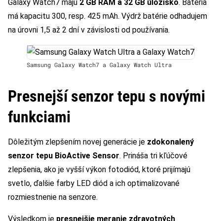
Galaxy Watch7 majú
2 GB RAM a 32 GB úložisko
. Batéria
má kapacitu 300, resp. 425 mAh. Výdrž batérie odhadujem
na úrovni 1,5 až 2 dní v závislosti od používania.
Samsung Galaxy Watch7 a Galaxy Watch Ultra
Presnejší senzor tepu s novými
funkciami
Dôležitým zlepšením novej generácie je
zdokonalený
senzor tepu BioActive Sensor
. Prináša tri kľúčové
zlepšenia, ako je vyšší výkon fotodiód, ktoré prijímajú
svetlo, ďalšie farby LED diód a ich optimalizované
rozmiestnenie na senzore.
Výsledkom je
presnejšie meranie zdravotných