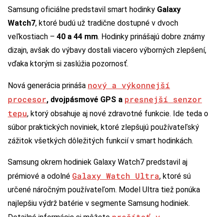
Samsung oficiálne predstavil smart hodinky
Galaxy
Watch7
, ktoré budú už tradične dostupné v dvoch
veľkostiach –
40 a 44 mm
. Hodinky prinášajú dobre známy
dizajn, avšak do výbavy dostali viacero výborných zlepšení,
vďaka ktorým si zaslúžia pozornosť.
nový a výkonnejší
Nová generácia prináša
procesor
presnejší senzor
, dvojpásmové GPS a
tepu
, ktorý obsahuje aj nové zdravotné funkcie. Ide teda o
súbor praktických noviniek, ktoré zlepšujú používateľský
zážitok všetkých dôležitých funkcií v smart hodinkách.
Samsung okrem hodiniek Galaxy Watch7 predstavil aj
Galaxy Watch Ultra
prémiové a odolné
, ktoré sú
určené náročným používateľom. Model Ultra tiež ponúka
najlepšiu výdrž batérie v segmente Samsung hodiniek.
prečítať v