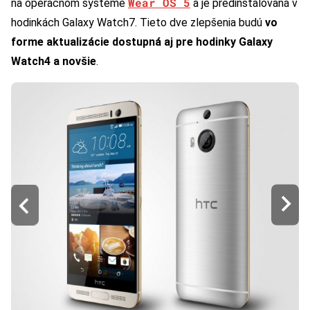
Wear OS 5
na operačnom systéme
a je predinštalovaná v
hodinkách Galaxy Watch7. Tieto dve zlepšenia budú
vo
forme aktualizácie dostupná aj pre hodinky Galaxy
Watch4 a novšie
.