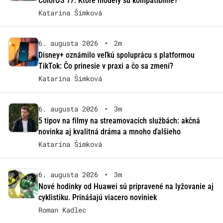
ColorOS 17: Ktoré modely sú kompatibilné?
Katarína Šimková
6. augusta 2026
•
2m
Disney+ oznámilo veľkú spoluprácu s platformou
TikTok: Čo prinesie v praxi a čo sa zmení?
Katarína Šimková
6. augusta 2026
•
3m
5 tipov na filmy na streamovacích službách: akčná
novinka aj kvalitná dráma a mnoho ďalšieho
Katarína Šimková
6. augusta 2026
•
3m
Nové hodinky od Huawei sú pripravené na lyžovanie aj
cyklistiku. Prinášajú viacero noviniek
Roman Kadlec