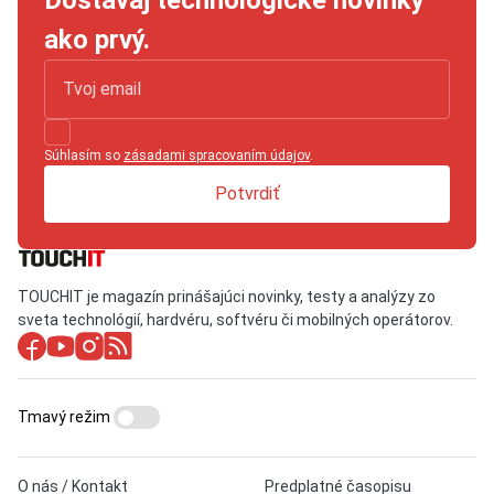
Dostávaj technologické novinky
ako prvý.
Súhlasím so
zásadami spracovaním údajov
.
Potvrdiť
TOUCHIT je magazín prinášajúci novinky, testy a analýzy zo
sveta technológií, hardvéru, softvéru či mobilných operátorov.
Tmavý režim
O nás / Kontakt
Predplatné časopisu