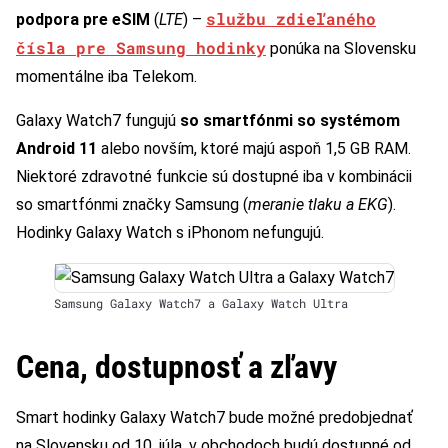
službu zdieľaného
podpora pre eSIM
(
LTE
) –
čísla pre Samsung hodinky
ponúka na Slovensku
momentálne iba Telekom.
Galaxy Watch7 fungujú
so smartfónmi so systémom
Android 11
alebo novším, ktoré majú aspoň 1,5 GB RAM.
Niektoré zdravotné funkcie sú dostupné iba v kombinácii
so smartfónmi značky Samsung (
meranie tlaku a EKG
).
Hodinky Galaxy Watch s iPhonom nefungujú.
Samsung Galaxy Watch7 a Galaxy Watch Ultra
Cena, dostupnosť a zľavy
Smart hodinky Galaxy Watch7 bude možné predobjednať
na Slovensku od 10. júla, v obchodoch budú dostupné od