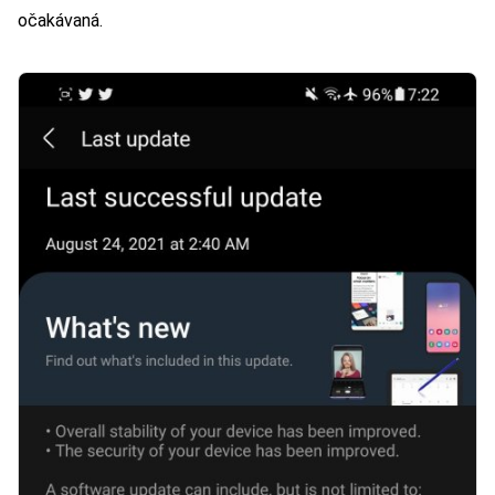
očakávaná.