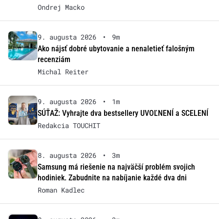
Ondrej Macko
9. augusta 2026
•
9m
Ako nájsť dobré ubytovanie a nenaletieť falošným
recenziám
Michal Reiter
9. augusta 2026
•
1m
SÚŤAŽ: Vyhrajte dva bestsellery UVOĽNENÍ a SCELENÍ
Redakcia TOUCHIT
8. augusta 2026
•
3m
Samsung má riešenie na najväčší problém svojich
hodiniek. Zabudnite na nabíjanie každé dva dni
Roman Kadlec