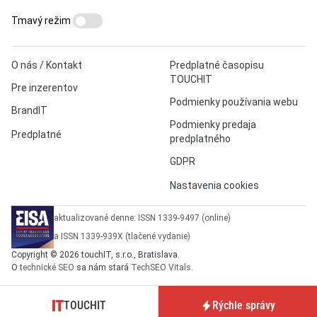
Tmavý režim
O nás / Kontakt
Predplatné časopisu
TOUCHIT
Pre inzerentov
Podmienky používania webu
BrandIT
Podmienky predaja
Predplatné
predplatného
GDPR
Nastavenia cookies
aktualizované denne: ISSN 1339-9497 (online)
a ISSN 1339-939X (tlačené vydanie)
Copyright © 2026 touchIT, s.r.o., Bratislava.
O
technické SEO
sa nám stará
TechSEO Vitals
.
TOUCHIT
Rýchle správy