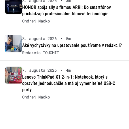
8. augusta 2026
•
3m
HONOR spája sily s firmou ARRI: Do smartfónov
prichádzajú profesionálne filmové technológie
Ondrej Macko
8. augusta 2026
•
5m
Aké vychytávky na upratovanie používame v redakcii?
Redakcia TOUCHIT
7. augusta 2026
•
4m
Lenovo ThinkPad X1 2-in-1: Notebook, ktorý si
opravíte jednoduchšie a má aj vymeniteľné USB-C
porty
Ondrej Macko