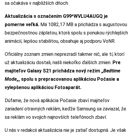
sa očakáva v najbližších dňoch.
Aktualizácia s označením G99*WVLU4AUGQ je
pomerne veľká.
Má 1082,17 MB a prichádza s augustovou
bezpečnostnou záplatou, ktorá spolu s ponukou rýchlejších
animácií, lepšou stabilitou, obsahuje aj podporu VoNR.
Oficiálny zoznam zmien neprezradí takmer nič, ale tí, ktorí
už aktualizáciu dostali, našli niekoľko ďalších zmien.
Pre
majiteľov Galaxy S21 prichádza nový režim „
Bedtime
Mode
„, spolu s prepracovanou aplikáciou Počasie a
vylepšenou aplikáciou Fotoaparát.
Dúfame, že nová aplikácia Počasie zbaví majiteľov
zariadení otravných reklám, keďže Samsung sa zaviazal, že
sa reklám vo svojich najnovších telefónoch zbaví.
U nás v redakcii aktualizácia nie je zatiaľ dostupná. Je však