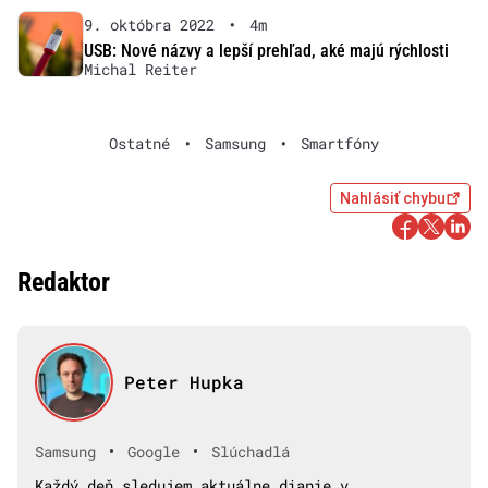
9. októbra 2022
•
4m
USB: Nové názvy a lepší prehľad, aké majú rýchlosti
Michal Reiter
Ostatné
•
Samsung
•
Smartfóny
Nahlásiť chybu
Redaktor
Peter Hupka
•
•
Samsung
Google
Slúchadlá
Každý deň sledujem aktuálne dianie v