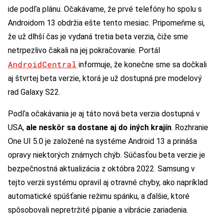
ide podľa plánu. Očakávame, že prvé telefóny ho spolu s
Androidom 13 obdržia ešte tento mesiac. Pripomeňme si,
že už dlhší čas je vydaná tretia beta verzia, čiže sme
netrpezlivo čakali na jej pokračovanie. Portál
AndroidCentral
informuje, že konečne sme sa dočkali
aj štvrtej beta verzie, ktorá je už dostupná pre modelový
rad Galaxy S22.
Podľa očakávania je aj táto nová beta verzia dostupná v
USA,
ale neskôr sa dostane aj do iných krajín
. Rozhranie
One UI 5.0 je založené na systéme Android 13 a prináša
opravy niektorých známych chýb. Súčasťou beta verzie je
bezpečnostná aktualizácia z októbra 2022. Samsung v
tejto verzii systému opravil aj otravné chyby, ako napríklad
automatické spúšťanie režimu spánku, a ďalšie, ktoré
spôsobovali nepretržité pípanie a vibrácie zariadenia.