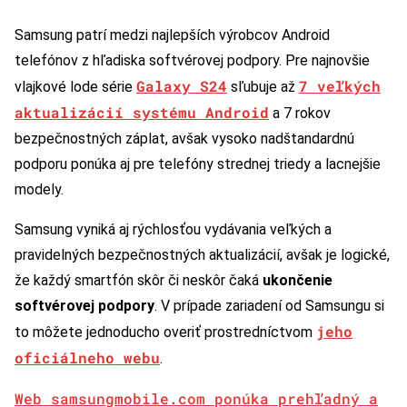
Samsung patrí medzi najlepších výrobcov Android
telefónov z hľadiska softvérovej podpory. Pre najnovšie
Galaxy S24
7 veľkých
vlajkové lode série
sľubuje až
aktualizácií systému Android
a 7 rokov
bezpečnostných záplat, avšak vysoko nadštandardnú
podporu ponúka aj pre telefóny strednej triedy a lacnejšie
modely.
Samsung vyniká aj rýchlosťou vydávania veľkých a
pravidelných bezpečnostných aktualizácií, avšak je logické,
že každý smartfón skôr či neskôr čaká
ukončenie
softvérovej podpory
. V prípade zariadení od Samsungu si
jeho
to môžete jednoducho overiť prostredníctvom
oficiálneho webu
.
Web samsungmobile.com ponúka prehľadný a