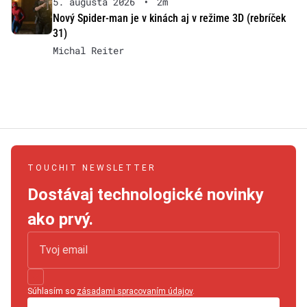
5. augusta 2026
•
2m
Nový Spider-man je v kinách aj v režime 3D (rebríček
31)
Michal Reiter
TOUCHIT NEWSLETTER
Dostávaj technologické novinky
ako prvý.
Súhlasím so
zásadami spracovaním údajov
.