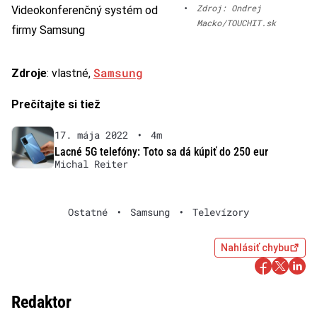
•
Zdroj: Ondrej
Videokonferenčný systém od
Macko/TOUCHIT.sk
firmy Samsung
Samsung
Zdroje
: vlastné,
Prečítajte si tiež
17. mája 2022
•
4m
Lacné 5G telefóny: Toto sa dá kúpiť do 250 eur
Michal Reiter
Ostatné
•
Samsung
•
Televízory
Nahlásiť chybu
Redaktor