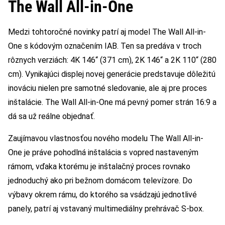
The Wall All-in-One
Medzi tohtoročné novinky patrí aj model The Wall All-in-
One s kódovým označením IAB. Ten sa predáva v troch
rôznych verziách: 4K 146“ (371 cm), 2K 146“ a 2K 110“ (280
cm). Vynikajúci displej novej generácie predstavuje dôležitú
inováciu nielen pre samotné sledovanie, ale aj pre proces
inštalácie. The Wall All-in-One má pevný pomer strán 16:9 a
dá sa už reálne objednať.
Zaujímavou vlastnosťou nového modelu The Wall All-in-
One je práve pohodlná inštalácia s vopred nastaveným
rámom, vďaka ktorému je inštalačný proces rovnako
jednoduchý ako pri bežnom domácom televízore. Do
výbavy okrem rámu, do ktorého sa vsádzajú jednotlivé
panely, patrí aj vstavaný multimediálny prehrávač S-box.