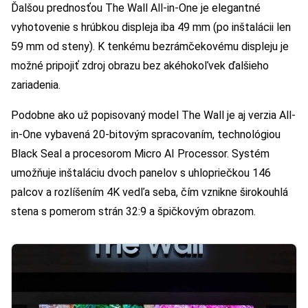
Ďalšou prednosťou The Wall All-in-One je elegantné
vyhotovenie s hrúbkou displeja iba 49 mm (po inštalácii len
59 mm od steny). K tenkému bezrámčekovému displeju je
možné pripojiť zdroj obrazu bez akéhokoľvek ďalšieho
zariadenia.
Podobne ako už popisovaný model The Wall je aj verzia All-
in-One vybavená 20-bitovým spracovaním, technológiou
Black Seal a procesorom Micro AI Processor. Systém
umožňuje inštaláciu dvoch panelov s uhlopriečkou 146
palcov a rozlíšením 4K vedľa seba, čím vznikne širokouhlá
stena s pomerom strán 32:9 a špičkovým obrazom.