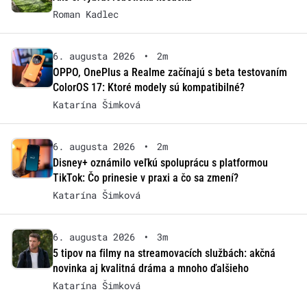
Roman Kadlec
6. augusta 2026
•
2m
OPPO, OnePlus a Realme začínajú s beta testovaním
ColorOS 17: Ktoré modely sú kompatibilné?
Katarína Šimková
6. augusta 2026
•
2m
Disney+ oznámilo veľkú spoluprácu s platformou
TikTok: Čo prinesie v praxi a čo sa zmení?
Katarína Šimková
6. augusta 2026
•
3m
5 tipov na filmy na streamovacích službách: akčná
novinka aj kvalitná dráma a mnoho ďalšieho
Katarína Šimková