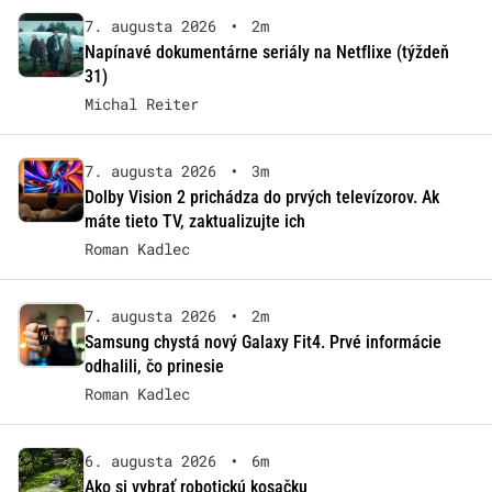
7. augusta 2026
•
2m
Napínavé dokumentárne seriály na Netflixe (týždeň
31)
Michal Reiter
7. augusta 2026
•
3m
Dolby Vision 2 prichádza do prvých televízorov. Ak
máte tieto TV, zaktualizujte ich
Roman Kadlec
7. augusta 2026
•
2m
Samsung chystá nový Galaxy Fit4. Prvé informácie
odhalili, čo prinesie
Roman Kadlec
6. augusta 2026
•
6m
Ako si vybrať robotickú kosačku