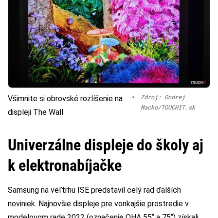
•
Zdroj: Ondrej
Všimnite si obrovské rozlíšenie na
Macko/TOUCHIT.sk
displeji The Wall
Univerzálne displeje do školy aj
k elektronabíjačke
Samsung na veľtrhu ISE predstavil celý rad ďalších
noviniek. Najnovšie displeje pre vonkajšie prostredie v
modelovom rade 2022 (označenie OHA 55“ a 75“) získali