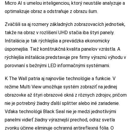
Micro AI s umelou inteligenciou, ktorý neustále analyzuje a
optimalizuje obraz a odstraňuje z obrazu šum.
Zväčšili sa aj rozmery základných zobrazovacích jednotiek,
takže na obraz v rozlíšení UHD stačia iba štyri panely.
Inštalácia je tak rýchlejšia a prevádzka ekonomicky
úspornejšia. Tiež konštrukčná kvalita panelov vzrástla. A
rýchlejšia inštalácia predstavuje pre firmy výraznú výhodu v
porovnaní s bežnými LED informačnými systémami.
K The Wall patria aj najnovšie technológie a funkcie. V
režime Multi View umožňuje systém zobraziť na jedinej
obrazovke až štyri obrazové okná z rôznych zdrojov, pričom
nie je potrebný žiadny ďalší splitter alebo iné zariadenie.
Vďaka technológii Black Seal nie je medzi jednotlivými
panelmi vidieť žiadny výraznejší prechod, odraz svetla
zvonku účinne eliminuje ochranná antireflexná fólia. O