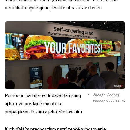
certifikát o vynikajúcej kvalite obrazu v exteriéri.
•
Zdroj: Ondrej
Pomocou partnerov dodáva Samsung
Macko/TOUCHIT.sk
aj hotové predajné miesto s
propagáciou tovaru a jeho zúčtovaním
K ich ďalším prednostiam patrí tenké vyhotovenie,