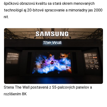
špičkovú obrazovú kvalitu sa stará okrem menovaných
technológií aj 20-bitové spracovanie a mimoriadny jas 2000
nit.
Stena The Wall postavená z 55-palcových panelov a
rozlíšením 8K