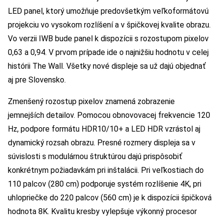
LED panel, ktorý umožňuje predovšetkým veľkoformátovú
projekciu vo vysokom rozlíšení a v špičkovej kvalite obrazu.
Vo verzii IWB bude panel k dispozícii s rozostupom pixelov
0,63 a 0,94. V prvom prípade ide o najnižšiu hodnotu v celej
histórii The Wall. Všetky nové displeje sa už dajú objednať
aj pre Slovensko.
Zmenšený rozostup pixelov znamená zobrazenie
jemnejších detailov. Pomocou obnovovacej frekvencie 120
Hz, podpore formátu HDR10/10+ a LED HDR vzrástol aj
dynamický rozsah obrazu. Presné rozmery displeja sa v
súvislosti s modulárnou štruktúrou dajú prispôsobiť
konkrétnym požiadavkám pri inštalácii. Pri veľkostiach do
110 palcov (280 cm) podporuje systém rozlíšenie 4K, pri
uhlopriečke do 220 palcov (560 cm) je k dispozícii špičková
hodnota 8K. Kvalitu kresby vylepšuje výkonný procesor