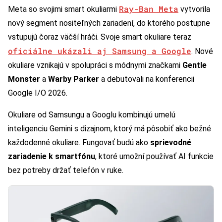
Ray-Ban Meta
Meta so svojimi smart okuliarmi
vytvorila
nový segment nositeľných zariadení, do ktorého postupne
vstupujú čoraz väčší hráči. Svoje smart okuliare teraz
oficiálne ukázali aj Samsung a Google
. Nové
okuliare vznikajú v spolupráci s módnymi značkami
Gentle
Monster
a
Warby Parker
a debutovali na konferencii
Google I/O 2026.
Okuliare od Samsungu a Googlu kombinujú umelú
inteligenciu Gemini s dizajnom, ktorý má pôsobiť ako bežné
každodenné okuliare. Fungovať budú ako
sprievodné
zariadenie k smartfónu
, ktoré umožní používať AI funkcie
bez potreby držať telefón v ruke.