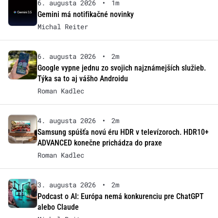
6. augusta 2026
•
1m
Gemini má notifikačné novinky
Michal Reiter
6. augusta 2026
•
2m
Google vypne jednu zo svojich najznámejších služieb.
Týka sa to aj vášho Androidu
Roman Kadlec
4. augusta 2026
•
2m
Samsung spúšťa novú éru HDR v televízoroch. HDR10+
ADVANCED konečne prichádza do praxe
Roman Kadlec
3. augusta 2026
•
2m
Podcast o AI: Európa nemá konkurenciu pre ChatGPT
alebo Claude