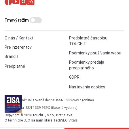
Tmavý režim
O nás / Kontakt
Predplatné časopisu
TOUCHIT
Pre inzerentov
Podmienky používania webu
BrandIT
Podmienky predaja
Predplatné
predplatného
GDPR
Nastavenia cookies
aktualizované denne: ISSN 1339-9497 (online)
a ISSN 1339-939X (tlačené vydanie)
Copyright © 2026 touchIT, s.r.o., Bratislava.
O
technické SEO
sa nám stará
TechSEO Vitals
.