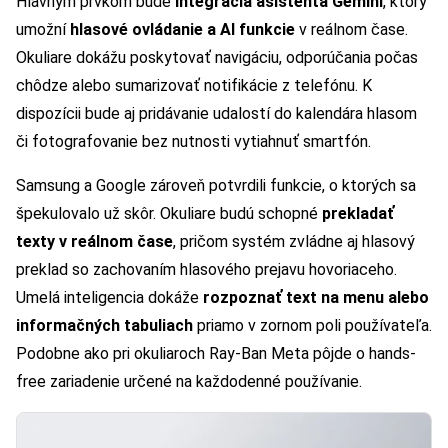
Hlavným prvkom bude
integrácia asistenta Gemini
, ktorý
umožní
hlasové ovládanie a AI funkcie
v reálnom čase.
Okuliare dokážu poskytovať navigáciu, odporúčania počas
chôdze alebo sumarizovať notifikácie z telefónu. K
dispozícii bude aj pridávanie udalostí do kalendára hlasom
či fotografovanie bez nutnosti vytiahnuť smartfón.
Samsung a Google zároveň potvrdili funkcie, o ktorých sa
špekulovalo už skôr. Okuliare budú schopné
prekladať
texty v reálnom čase
, pričom systém zvládne aj hlasový
preklad so zachovaním hlasového prejavu hovoriaceho.
Umelá inteligencia dokáže
rozpoznať text na menu alebo
informačných tabuliach
priamo v zornom poli používateľa.
Podobne ako pri okuliaroch Ray-Ban Meta pôjde o hands-
free zariadenie určené na každodenné používanie.