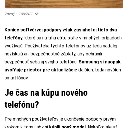
Zdroj: TOUCHIT.SK
Koniec softvérvej podpory však zasiahol aj tieto dva
telefóny
, ktoré sa na trhu ešte stále v mnohých prípadoch
využívajú. Používatelia týchto telefónov už teda naďalej
nezískajú ani bezpečnostné záplaty, aby ochránili
bezpečnosť seba aj svojho telefónu.
Samsung si naopak
uvoľňuje priestor pre aktualizácie
ďalších, teda novších
smartfónov.
Je čas na kúpu nového
telefónu?
Pre mnohých používateľov je ukončenie podpory prvým
krokom k tomu, aby si
kúpili nový model
. Nakoľko ale už