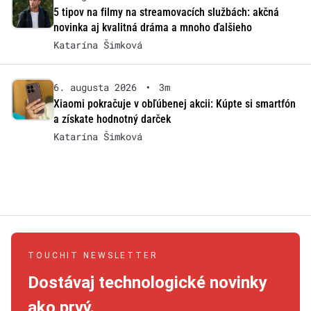
5 tipov na filmy na streamovacích službách: akčná
novinka aj kvalitná dráma a mnoho ďalšieho
Katarína Šimková
6. augusta 2026
•
3m
Xiaomi pokračuje v obľúbenej akcii: Kúpte si smartfón
a získate hodnotný darček
Katarína Šimková
TOUCHIT NEWSLETTER
Dostávaj technologické novinky
ako prvý.