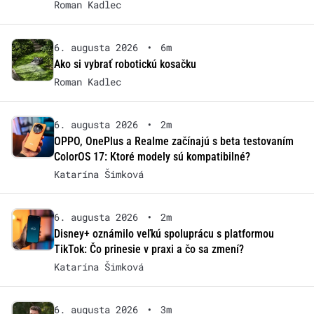
Roman Kadlec
6. augusta 2026
•
6m
Ako si vybrať robotickú kosačku
Roman Kadlec
6. augusta 2026
•
2m
OPPO, OnePlus a Realme začínajú s beta testovaním
ColorOS 17: Ktoré modely sú kompatibilné?
Katarína Šimková
6. augusta 2026
•
2m
Disney+ oznámilo veľkú spoluprácu s platformou
TikTok: Čo prinesie v praxi a čo sa zmení?
Katarína Šimková
6. augusta 2026
•
3m