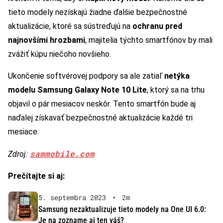
tieto modely nezískajú žiadne ďalšie bezpečnostné
aktualizácie, ktoré sa sústreďujú na
ochranu pred
najnovšími hrozbami
, majitelia týchto smartfónov by mali
zvážiť kúpu niečoho novšieho.
Ukončenie softvérovej podpory sa ale zatiaľ
netýka
modelu Samsung Galaxy Note 10 Lite
, ktorý sa na trhu
objavil o pár mesiacov neskôr. Tento smartfón bude aj
naďalej získavať bezpečnostné aktualizácie každé tri
mesiace.
sammobile.com
Zdroj:
Prečítajte si aj:
5. septembra 2023
•
2m
Samsung nezaktualizuje tieto modely na One UI 6.0:
Je na zozname aj ten váš?