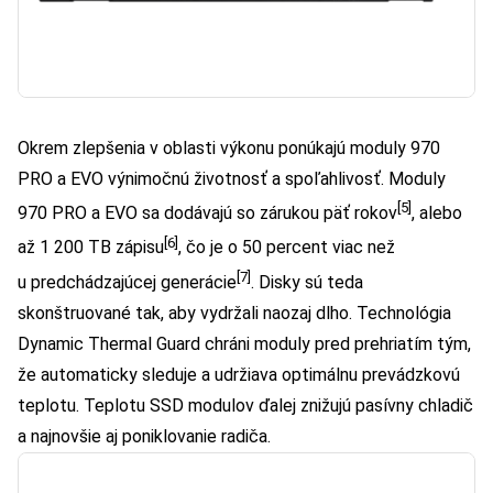
Okrem zlepšenia v oblasti výkonu ponúkajú moduly 970
PRO a EVO výnimočnú životnosť a spoľahlivosť. Moduly
[5]
970 PRO a EVO sa dodávajú so zárukou päť rokov
, alebo
[6]
až 1 200 TB zápisu
, čo je o 50 percent viac než
[7]
u predchádzajúcej generácie
. Disky sú teda
skonštruované tak, aby vydržali naozaj dlho. Technológia
Dynamic Thermal Guard chráni moduly pred prehriatím tým,
že automaticky sleduje a udržiava optimálnu prevádzkovú
teplotu. Teplotu SSD modulov ďalej znižujú pasívny chladič
a najnovšie aj poniklovanie radiča.