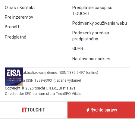
O nás / Kontakt
Predplatné časopisu
TOUCHIT
Pre inzerentov
Podmienky používania webu
BrandIT
Podmienky predaja
Predplatné
predplatného
GDPR
Nastavenia cookies
aktualizované denne: ISSN 1339-9497 (online)
a ISSN 1339-939X (tlačené vydanie)
Copyright © 2026 touchIT, s.r.o., Bratislava.
O
technické SEO
sa nám stará
TechSEO Vitals
.
TOUCHIT
Rýchle správy