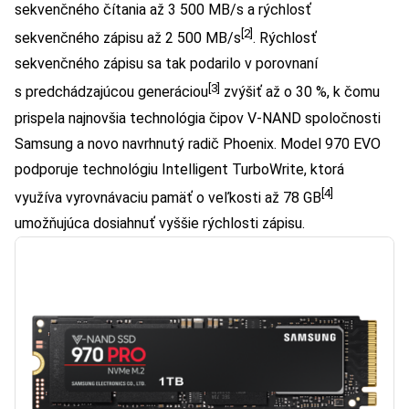
sekvenčného čítania až 3 500 MB/s a rýchlosť
[2]
sekvenčného zápisu až 2 500 MB/s
. Rýchlosť
sekvenčného zápisu sa tak podarilo v porovnaní
[3]
s predchádzajúcou generáciou
zvýšiť až o 30 %, k čomu
prispela najnovšia technológia čipov V-NAND spoločnosti
Samsung a novo navrhnutý radič Phoenix. Model 970 EVO
podporuje technológiu Intelligent TurboWrite, ktorá
[4]
využíva vyrovnávaciu pamäť o veľkosti až 78 GB
umožňujúca dosiahnuť vyššie rýchlosti zápisu.