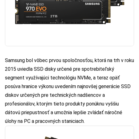
Samsung bol vôbec prvou spoločnosťou, ktorá na trh v roku
2015 uviedla SSD disky určené pre spotrebiteľský
segment využívajúci technológiu NVMe, a teraz opäť
posúva hranice výkonu uvedením najnovšej generácie SSD
diskov určených pre technických nadšencov a
profesionálov, ktorým tieto produkty ponúknu vyššiu
dátovú priepustnosť a umožnia lepšie zvládať náročné
úlohy na PC a pracovných staniciach.