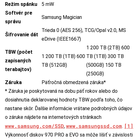
Režim spánku
5 mW
Softvér pre
Samsung Magician
správu
Trieda 0 (AES 256), TCG/Opal v2.0, MS
Šifrovanie dát
eDrive (IEEE1667)
1 200 TB (2TB) 600
TBW (počet
1 200 TB (1TB) 600
TB (1TB) 300 TB
zapísaných
TB (512GB)
(500GB) 150 TB
terabajtov)
(250GB)
Záruka
Päťročná obmedzená záruka*
* Záruka je poskytovaná na dobu päť rokov alebo do
dosiahnutia deklarovanej hodnoty TBW podľa toho, čo
nastane skôr. Ďalšie informácie vrátane podrobných údajov
o záruke nájdete na internetových stránkach
www.samsung.com/SSD
www.samsungssd.com
[1]
,
.
Výkonnosť diskov 970 PRO a EVO sa môže líšiť v závislosti