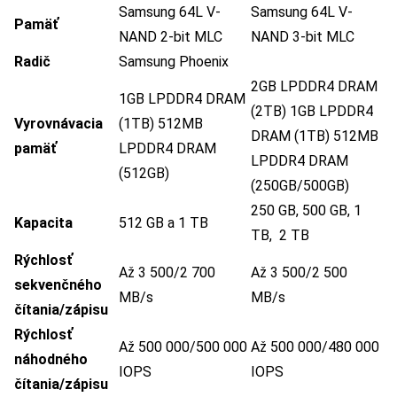
Samsung 64L V-
Samsung 64L V-
Pamäť
NAND 2-bit MLC
NAND 3-bit MLC
Radič
Samsung Phoenix
2GB LPDDR4 DRAM
1GB LPDDR4 DRAM
(2TB) 1GB LPDDR4
Vyrovnávacia
(1TB) 512MB
DRAM (1TB) 512MB
pamäť
LPDDR4 DRAM
LPDDR4 DRAM
(512GB)
(250GB/500GB)
250 GB, 500 GB, 1
Kapacita
512 GB a 1 TB
TB, 2 TB
Rýchlosť
Až 3 500/2 700
Až 3 500/2 500
sekvenčného
MB/s
MB/s
čítania/zápisu
Rýchlosť
Až 500 000/500 000
Až 500 000/480 000
náhodného
IOPS
IOPS
čítania/zápisu