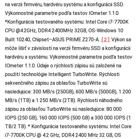
na verzii firmvéru, hardvéru systému a konfigurácii SSD.
Výkonnostné parametre podľa testov IOmeter 1.1.0.
*Konfigurácia testovaného systému: Intel Core i7-7700K
CPU @4.2GHz, DDR4 2400MHz 32GB, OS-Windows 10
[2]
Built 10240, Chipset–ASUS PRIME Z270-A.
Výkon sa
môže líšiť v závislosti na verzii firmvéru SSD a konfigurácii
hardvéru a systému. Výkonnostné parametre podľa testov
IOmeter 1.1.0. Údaje o rýchlosti zápisu sú založené na
použití technológie Intelligent TurboWrite. Rýchlosti
sekvenčného zápisu za oblasťou TurboWrite sú
nasledujúce: 300 MB/s (250GB), 600 MB/s (500GB), 1 200
MB/s (1TB) a 1 250 MB/s (2TB). Rýchlosti náhodného
zápisu za oblasťou TurboWrite sú nasledujúce: 80 000
IOPS (250 GB), 160 000 IOPS (500 GB) a 300 000 IOPS (1
TB/2 TB). * Konfigurácia testovaného systému: Intel Core
i7-7700K CPU @ 4.2 GHz, DDR4 2400 MHz 32 GB, OS