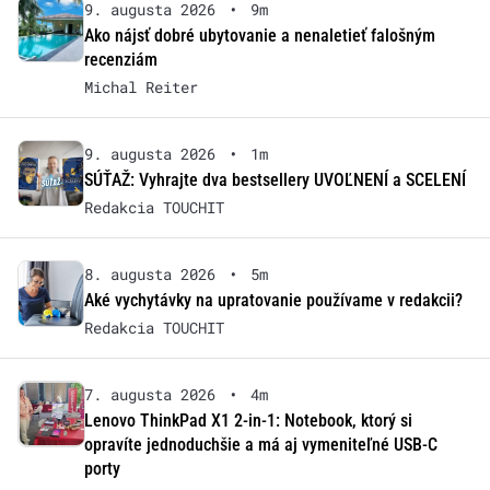
9. augusta 2026
•
9m
Ako nájsť dobré ubytovanie a nenaletieť falošným
recenziám
Michal Reiter
9. augusta 2026
•
1m
SÚŤAŽ: Vyhrajte dva bestsellery UVOĽNENÍ a SCELENÍ
Redakcia TOUCHIT
8. augusta 2026
•
5m
Aké vychytávky na upratovanie používame v redakcii?
Redakcia TOUCHIT
7. augusta 2026
•
4m
Lenovo ThinkPad X1 2-in-1: Notebook, ktorý si
opravíte jednoduchšie a má aj vymeniteľné USB-C
porty