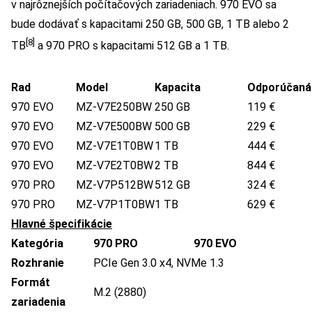
v najrôznejších počítačových zariadeniach. 970 EVO sa
bude dodávať s kapacitami 250 GB, 500 GB, 1 TB alebo 2
[8]
TB
a 970 PRO s kapacitami 512 GB a 1 TB.
Rad
Model
Kapacita
Odporúčaná
970 EVO
MZ-V7E250BW
250 GB
119 €
970 EVO
MZ-V7E500BW
500 GB
229 €
970 EVO
MZ-V7E1T0BW
1 TB
444 €
970 EVO
MZ-V7E2T0BW
2 TB
844 €
970 PRO
MZ-V7P512BW
512 GB
324 €
970 PRO
MZ-V7P1T0BW
1 TB
629 €
Hlavné špecifikácie
Kategória
970 PRO
970 EVO
Rozhranie
PCIe Gen 3.0 x4, NVMe 1.3
Formát
M.2 (2880)
zariadenia