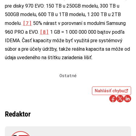
pre disky 970 EVO: 150 TB u 250GB modelu, 300 TB u
500GB modelu, 600 TB u 1TB modelu, 1 200 TB u 2TB
[7]
modelu.
50% nárast v porovnaní s modulmi Samsung
[8]
960 PRO a EVO.
1 GB = 1 000 000 000 bajtov podľa
IDEMA. Časť kapacity môže byť využitá pre systémový
súbor a pre účely údržby, takže reálna kapacita sa môže od
údaja uvedeného na štítku zariadenia líšiť.
Ostatné
Nahlásiť chybu
Redaktor