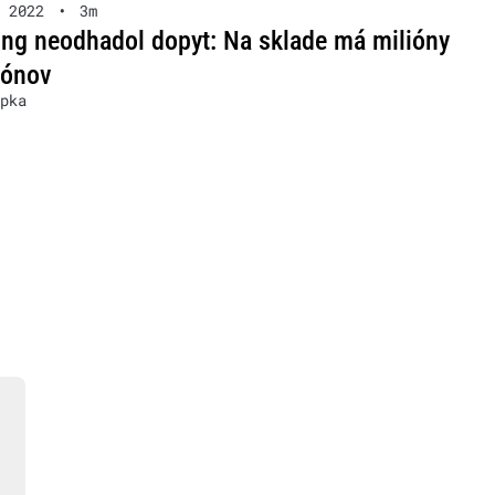
 2022
•
3m
g neodhadol dopyt: Na sklade má milióny
fónov
pka