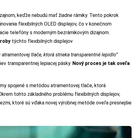
zajnom, keďže nebudú mať žiadne rámiky. Tento pokrok
ovania flexibilných OLED displejov, čo v konečnom
dacie telefóny s moderným bezrámikovým dizajnom.
ýroby
týchto flexibilných displejov.
atramentovej tlače, ktorá strieka transparentné lepidlo
”
iev transparentnej lepiacej pásky.
Nový proces je tak oveľa
émy spojené s metódou atramentovej tlače, ktorá
Okrem tohto základného problému flexibilných displejov,
ezmi, ktoré sú vďaka novej výrobnej metóde oveľa presnejšie