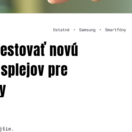
Ostatné
•
Samsung
•
Smartfóny
testovať novú
isplejov pre
ny
jšie.