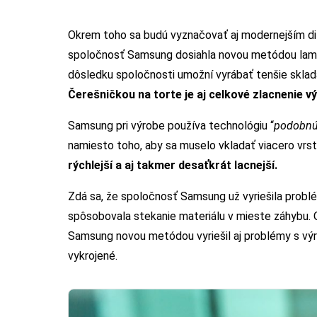
Okrem toho sa budú vyznačovať aj modernejším di
spoločnosť Samsung dosiahla novou metódou lamin
dôsledku spoločnosti umožní vyrábať tenšie skla
Čerešničkou na torte je aj celkové zlacnenie v
Samsung pri výrobe používa technológiu “
podobnú 
namiesto toho, aby sa muselo vkladať viacero vrst
rýchlejší a aj takmer desaťkrát lacnejší.
Zdá sa, že spoločnosť Samsung už vyriešila probl
spôsobovala stekanie materiálu v mieste záhybu. 
Samsung novou metódou vyriešil aj problémy s výr
vykrojené.