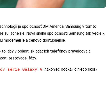
chnológií je spoločnosť 3M America, Samsung v tomto
ré sú lacnejšie. Nová snaha spoločnosti Samsung tak vedie k
udú modernejšie a cenovo dostupnejšie.
 to, aby v oblasti skladacích telefónov prevalcovala
osti testovacej fázy.
nov série Galaxy A
nakoniec dočkali o niečo skôr?