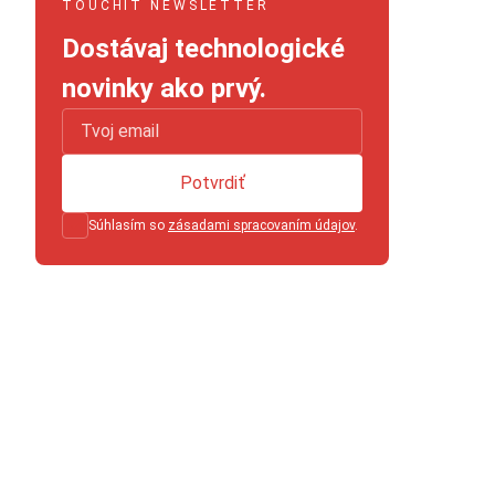
TOUCHIT NEWSLETTER
Dostávaj technologické
novinky ako prvý.
Potvrdiť
Súhlasím so
zásadami spracovaním údajov
.