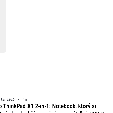
sta 2026
•
4m
 ThinkPad X1 2-in-1: Notebook, ktorý si