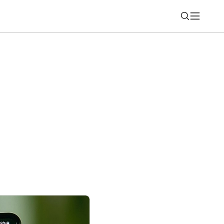
Nájsť
MS dostali ďalšiu funkciu