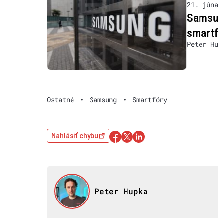
21. júna
Samsun
smart
Peter Hu
Ostatné
•
Samsung
•
Smartfóny
Nahlásiť chybu
Peter Hupka