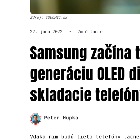
Zdroj: TOUCHIT.sk
22. júna 2022
•
2m čítanie
Samsung začína 
generáciu OLED d
skladacie telefó
Peter Hupka
Vďaka nim budú tieto telefóny lacne