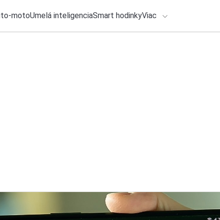
uto-moto
Umelá inteligencia
Smart hodinky
Viac
HLO BY VÁS ZAUJÍMAŤ
lačové správy
4. augusta 2026
•
1m
ADÁVANIA
Google Správy na S
Michal Reiter
Zadajte frázu pre vyhľadanie