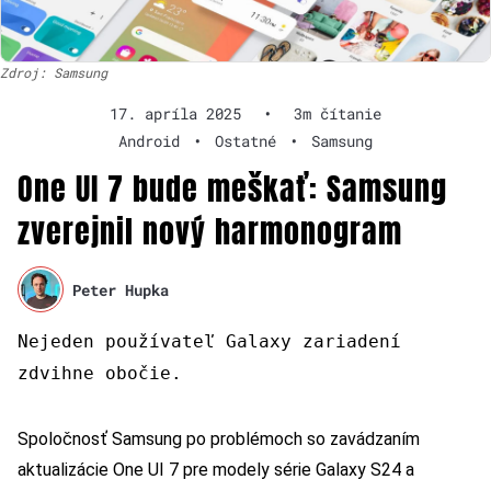
Zdroj: Samsung
17. apríla 2025
•
3m čítanie
Android
•
Ostatné
•
Samsung
One UI 7 bude meškať: Samsung
zverejnil nový harmonogram
Peter Hupka
Nejeden používateľ Galaxy zariadení
zdvihne obočie.
Spoločnosť Samsung po problémoch so zavádzaním
aktualizácie One UI 7 pre modely série Galaxy S24 a