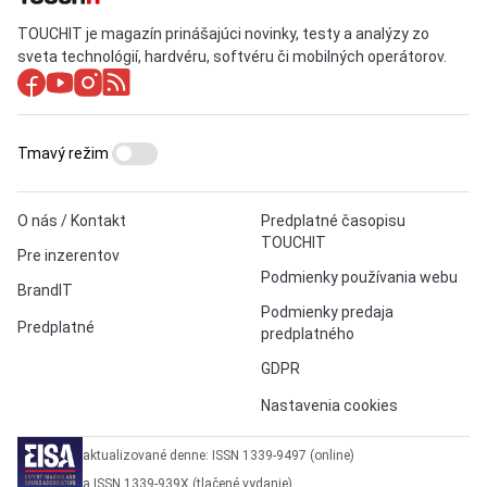
TOUCHIT je magazín prinášajúci novinky, testy a analýzy zo
sveta technológií, hardvéru, softvéru či mobilných operátorov.
Tmavý režim
O nás / Kontakt
Predplatné časopisu
TOUCHIT
Pre inzerentov
Podmienky používania webu
BrandIT
Podmienky predaja
Predplatné
predplatného
GDPR
Nastavenia cookies
aktualizované denne: ISSN 1339-9497 (online)
a ISSN 1339-939X (tlačené vydanie)