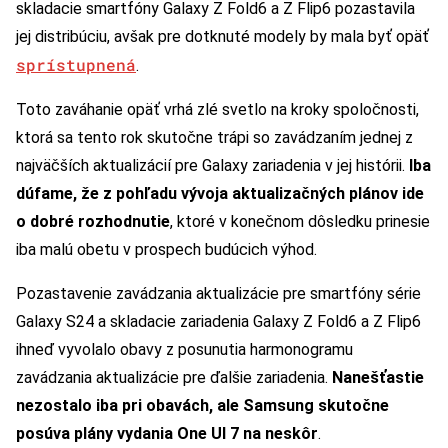
skladacie smartfóny Galaxy Z Fold6 a Z Flip6 pozastavila
jej distribúciu, avšak pre dotknuté modely by mala byť opäť
sprístupnená
.
Toto zaváhanie opäť vrhá zlé svetlo na kroky spoločnosti,
ktorá sa tento rok skutočne trápi so zavádzaním jednej z
najväčších aktualizácií pre Galaxy zariadenia v jej histórii.
Iba
dúfame, že z pohľadu vývoja aktualizačných plánov ide
o dobré rozhodnutie
, ktoré v konečnom dôsledku prinesie
iba malú obetu v prospech budúcich výhod.
Pozastavenie zavádzania aktualizácie pre smartfóny série
Galaxy S24 a skladacie zariadenia Galaxy Z Fold6 a Z Flip6
ihneď vyvolalo obavy z posunutia harmonogramu
zavádzania aktualizácie pre ďalšie zariadenia.
Nanešťastie
nezostalo iba pri obavách, ale Samsung skutočne
posúva plány vydania One UI 7 na neskôr
.