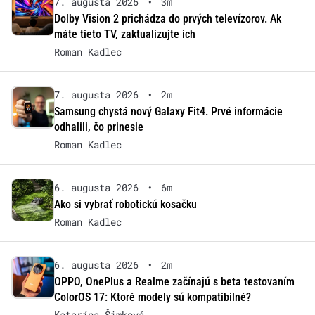
7. augusta 2026
•
3m
Dolby Vision 2 prichádza do prvých televízorov. Ak
máte tieto TV, zaktualizujte ich
Roman Kadlec
7. augusta 2026
•
2m
Samsung chystá nový Galaxy Fit4. Prvé informácie
odhalili, čo prinesie
Roman Kadlec
6. augusta 2026
•
6m
Ako si vybrať robotickú kosačku
Roman Kadlec
6. augusta 2026
•
2m
OPPO, OnePlus a Realme začínajú s beta testovaním
ColorOS 17: Ktoré modely sú kompatibilné?
Katarína Šimková