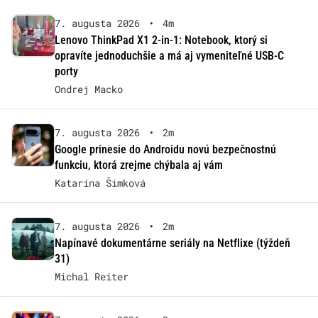
7. augusta 2026
•
4m
Lenovo ThinkPad X1 2-in-1: Notebook, ktorý si
opravíte jednoduchšie a má aj vymeniteľné USB-C
porty
Ondrej Macko
7. augusta 2026
•
2m
Google prinesie do Androidu novú bezpečnostnú
funkciu, ktorá zrejme chýbala aj vám
Katarína Šimková
7. augusta 2026
•
2m
Napínavé dokumentárne seriály na Netflixe (týždeň
31)
Michal Reiter