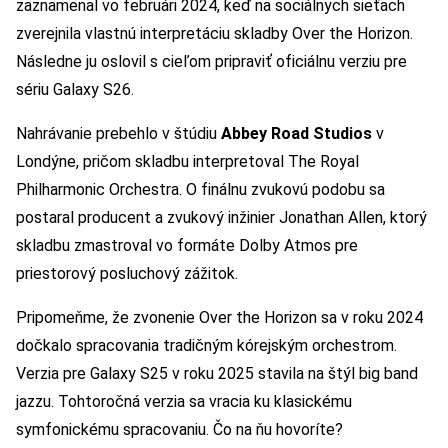
zaznamenal vo februári 2024, keď na sociálnych sieťach
zverejnila vlastnú interpretáciu skladby Over the Horizon.
Následne ju oslovil s cieľom pripraviť oficiálnu verziu pre
sériu Galaxy S26.
Nahrávanie prebehlo v štúdiu
Abbey Road Studios
v
Londýne, pričom skladbu interpretoval The Royal
Philharmonic Orchestra. O finálnu zvukovú podobu sa
postaral producent a zvukový inžinier Jonathan Allen, ktorý
skladbu zmastroval vo formáte Dolby Atmos pre
priestorový posluchový zážitok.
Pripomeňme, že zvonenie Over the Horizon sa v roku 2024
dočkalo spracovania tradičným kórejským orchestrom.
Verzia pre Galaxy S25 v roku 2025 stavila na štýl big band
jazzu. Tohtoročná verzia sa vracia ku klasickému
symfonickému spracovaniu. Čo na ňu hovoríte?