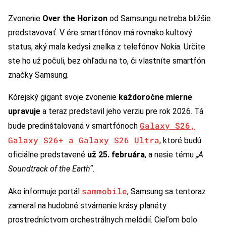
Zvonenie
Over the Horizon
od Samsungu netreba bližšie
predstavovať. V ére smartfónov má rovnako kultový
status, aký mala kedysi znelka z telefónov Nokia. Určite
ste ho už počuli, bez ohľadu na to, či vlastníte smartfón
značky Samsung.
Kórejský gigant svoje zvonenie
každoročne mierne
upravuje
a teraz predstavil jeho verziu pre rok 2026. Tá
Galaxy S26,
bude predinštalovaná v smartfónoch
Galaxy S26+ a Galaxy S26 Ultra
, ktoré budú
oficiálne predstavené
už 25. februára
, a nesie tému
„A
Soundtrack of the Earth“
.
sammobile
Ako informuje portál
, Samsung sa tentoraz
zameral na hudobné stvárnenie krásy planéty
prostredníctvom orchestrálnych melódií. Cieľom bolo