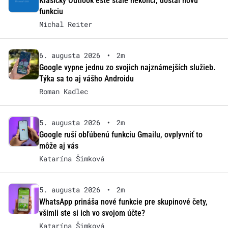
Klasický Outlook ešte stále nekončí, dostal novú
funkciu
Michal Reiter
6. augusta 2026
•
2m
Google vypne jednu zo svojich najznámejších služieb.
Týka sa to aj vášho Androidu
Roman Kadlec
5. augusta 2026
•
2m
Google ruší obľúbenú funkciu Gmailu, ovplyvniť to
môže aj vás
Katarína Šimková
5. augusta 2026
•
2m
WhatsApp prináša nové funkcie pre skupinové čety,
všimli ste si ich vo svojom účte?
Katarína Šimková