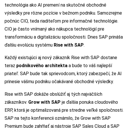
technológia ako AI premení na skutočné obchodné
výsledky pre rôzne pozície v bežnom podniku. Samozrejme
počnúc CIO, teda riaditeľom pre informačné technológie.
CIO je často vnímaný ako nákupca technológií pre
transformáciu a digitalizáciu spoločnosti. Dnes SAP prináša
ďalšiu evolúciu systému
Rise with SAP
.
Každý existujúci aj nový zákazník Rise with SAP dostane
teraz
podnikového architekta
a bude to váš najlepší
priateľ. SAP bude tak sprievodcom, ktorý zabezpečí, že AI
prinesie vášmu podniku očakávané obchodné výsledky.
Rise with SAP dokáže obslúžiť aj tých najväčších
zákazníkov.
Grow with SAP
je ďalšia ponuka cloudového
ERP, ktorá je optimalizovaná pre stredne veľké spoločnosti.
SAP na tejto konferencii oznámilo, že Grow with SAP
Premium bude zahŕňať aj nástroje SAP Sales Cloud a SAP