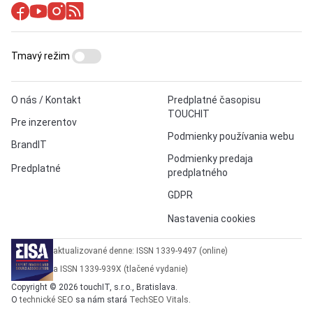
Tmavý režim
O nás / Kontakt
Predplatné časopisu
TOUCHIT
Pre inzerentov
Podmienky používania webu
BrandIT
Podmienky predaja
Predplatné
predplatného
GDPR
Nastavenia cookies
aktualizované denne: ISSN 1339-9497 (online)
a ISSN 1339-939X (tlačené vydanie)
Copyright © 2026 touchIT, s.r.o., Bratislava.
O
technické SEO
sa nám stará
TechSEO Vitals
.