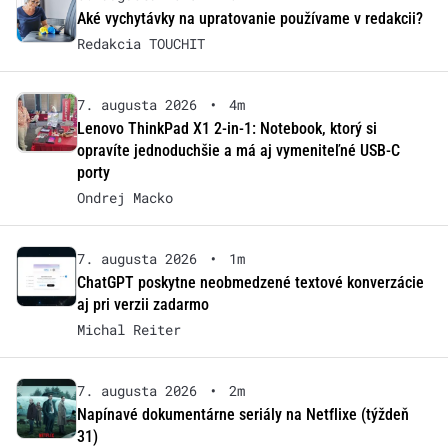
Aké vychytávky na upratovanie používame v redakcii?
Redakcia TOUCHIT
7. augusta 2026
•
4m
Lenovo ThinkPad X1 2-in-1: Notebook, ktorý si
opravíte jednoduchšie a má aj vymeniteľné USB-C
porty
Ondrej Macko
7. augusta 2026
•
1m
ChatGPT poskytne neobmedzené textové konverzácie
aj pri verzii zadarmo
Michal Reiter
7. augusta 2026
•
2m
Napínavé dokumentárne seriály na Netflixe (týždeň
31)