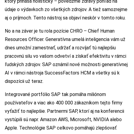
ktorý prináša holistický – povedzme zdravý pohľad na
údaje o výdavkoch zo všetkých zdrojov. A tiež samozrejme
aj o príjmoch. Tento nástroj sa objaví neskôr v tomto roku.
No a na záver je tu rola pozície CHRO – Chief Human
Resources Officer. Generatívna umelá inteligencia vám už
dnes umožní zamestnať, udržať a rozvíjať tú najlepšiu
pracovnú silu vo vašom odvetví a získať efektivitu v rámci
ľudských zdrojov. SAP oznámil nové možnosti generatívnej
AI v rámci nástroja SuccessFactors HCM a všetky sú k
dispozícii už teraz.
Integrované portfólio SAP tak pomáha miliónom
používateľov a viac ako 400 000 zákazníkom tejto firmy
vyťažiť to najlepšie. Partnermi SAP, ktorí aj na konferencii
vystúpili sú napr. Amazon AWS, Microsoft, NVIDIA alebo
Apple. Technológie SAP celkovo pomáhajú zlepšovať