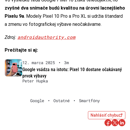
zvyšné dva snímače budú kvalitou na úrovni lacnejšieho
Pixelu 9a
. Modely Pixel 10 Pro a Pro XL si udržia štandard
a zmenu vo fotografickej výbave neočakávame.
androidauthority.com
Zdroj:
Prečítajte si aj:
12. marca 2025
•
3m
Google vsádza na istotu: Pixel 10 dostane očakávaný
prvok výbavy
Peter Hupka
Google
•
Ostatné
•
Smartfóny
Nahlásiť chybu