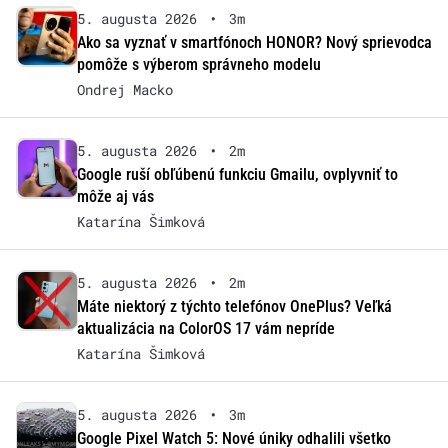
5. augusta 2026
•
3m
Ako sa vyznať v smartfónoch HONOR? Nový sprievodca
pomôže s výberom správneho modelu
Ondrej Macko
5. augusta 2026
•
2m
Google ruší obľúbenú funkciu Gmailu, ovplyvniť to
môže aj vás
Katarína Šimková
5. augusta 2026
•
2m
Máte niektorý z týchto telefónov OnePlus? Veľká
aktualizácia na ColorOS 17 vám nepríde
Katarína Šimková
5. augusta 2026
•
3m
Google Pixel Watch 5: Nové úniky odhalili všetko