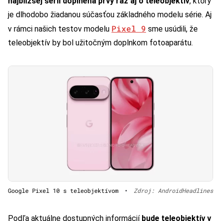
najbližšej sérii doplnená prvý raz aj o teleobjektív
, ktorý
je dlhodobo žiadanou súčasťou základného modelu série. Aj
Pixel 9
v rámci našich testov modelu
sme usúdili, že
teleobjektív by bol užitočným doplnkom fotoaparátu.
Google Pixel 10 s teleobjektívom
•
Zdroj: AndroidHeadlines
Podľa aktuálne dostupných informácií
bude teleobjektív v