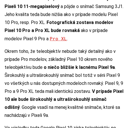
Pixeli 10 11-megapixelový
a pôjde o snímač Samsung 3J1.
Jeho kvalita teda bude nižšia ako v prípade modelu Pixel
10 Pro, resp. Pro XL.
Fotografická zostava modelov
Pixel 10 Pro a Pro XL bude rovnaká
ako v prípade
Pro XL
modelov Pixel 9 Pro a
.
Okrem toho, že teleobjektív nebude taký detailný ako v
prípade Pro modelov, základný Pixel 10 okrem nového
teleobjektívu bude
o niečo bližšie k lacnému Pixel 9a
.
Širokouhlý a ultraširokouhlý snímač bol totiž v sérii Pixel 9
vo všetkých u nás dostupných modeloch rovnaký. Pixel 9, 9
Pro a 9 Pro XL teda mali identickú zostavu.
V prípade Pixel
10 ale bude širokouhlý a ultraširokouhlý snímač
odlišný
. Google vsadí na menej kvalitné snímače, ktoré sa
nachádzajú v Pixeli 9a.
Vo výsledku teda Google Pixel 10 získa teleobjektív, no