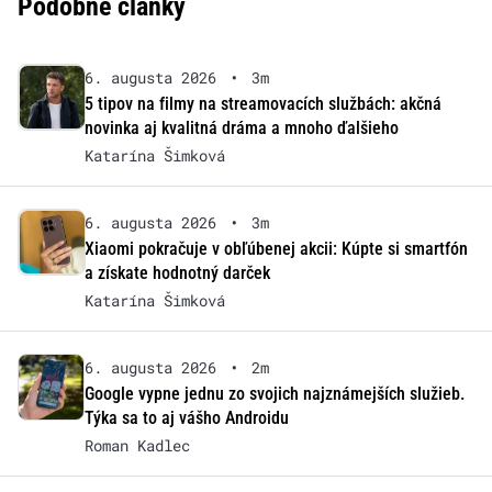
Podobné články
6. augusta 2026
•
3m
5 tipov na filmy na streamovacích službách: akčná
novinka aj kvalitná dráma a mnoho ďalšieho
Katarína Šimková
6. augusta 2026
•
3m
Xiaomi pokračuje v obľúbenej akcii: Kúpte si smartfón
a získate hodnotný darček
Katarína Šimková
6. augusta 2026
•
2m
Google vypne jednu zo svojich najznámejších služieb.
Týka sa to aj vášho Androidu
Roman Kadlec