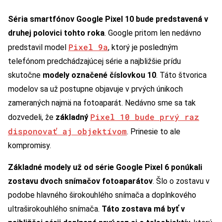
Séria smartfónov Google Pixel 10 bude predstavená v
druhej polovici tohto roka
. Google pritom len nedávno
Pixel 9a
predstavil model
, ktorý je posledným
telefónom predchádzajúcej série a najbližšie prídu
skutočne
modely označené číslovkou 10
. Táto štvorica
modelov sa už postupne objavuje v prvých únikoch
zameraných najmä na fotoaparát. Nedávno sme sa tak
Pixel 10 bude prvý raz
dozvedeli, že
základný
disponovať aj objektívom
. Prinesie to ale
kompromisy.
Základné modely už od série Google Pixel 6 ponúkali
zostavu dvoch snímačov fotoaparátov
. Šlo o zostavu v
podobe hlavného širokouhlého snímača a doplnkového
ultraširokouhlého snímača.
Táto zostava má byť v