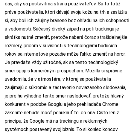
čas, aby sa postavili na stranu používateľov. Sú to totiž
práve používatelia, ktorí dávajú svoju kožu na trh a zaslúžia
si, aby boli ich záujmy bránené bez ohľadu na ich schopnosti
a vedomosti. Súčasný divoký západ na poli trackingu je
skrátka nutné zmeniť, pretože naberá čoraz strašidelnejšie
rozmery, pričom v súvislosti s technológiami budúcich
rokov sa internetové pozadie môže ľahko zmeniť na horor.
Je pravdaže vždy užitočné, ak sa tento technologický
smer spojí s komerčným prospechom. Mozilla si správne
uvedomila, že v atmosfére, v ktorej sa používatelia
zaujímajú o súkromie a zastavenie neviazaného sledovania,
je pre ňu výhodné tento smer nasledovať, pretože hlavný
konkurent v podobe Googlu a jeho prehliadača Chrome
zákonite nebude môcť ponúknuť to, čo ona. Čisto len z
princípu, že Google má na trackingu a reklamných
systémoch postavený svoj biznis. To si koniec koncov