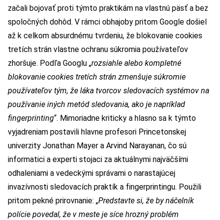
začali bojovať proti týmto praktikám na vlastnú päsť a bez
spoločných dohôd. V rámci obhajoby pritom Google došiel
až k celkom absurdnému tvrdeniu, že blokovanie cookies
tretích strán vlastne ochranu súkromia používateľov
zhoršuje. Podľa Googlu „
rozsiahle alebo kompletné
blokovanie cookies tretích strán zmenšuje súkromie
používateľov tým, že láka tvorcov sledovacích systémov na
používanie iných metód sledovania, ako je napríklad
fingerprinting
“. Mimoriadne kriticky a hlasno sa k týmto
vyjadreniam postavili hlavne profesori Princetonskej
univerzity Jonathan Mayer a Arvind Narayanan, čo sú
informatici a experti stojaci za aktuálnymi najväčšími
odhaleniami a vedeckými správami o narastajúcej
invazívnosti sledovacích praktík a fingerprintingu. Použili
pritom pekné prirovnanie: „
Predstavte si, že by náčelník
polície povedal, že v meste je síce hrozný problém