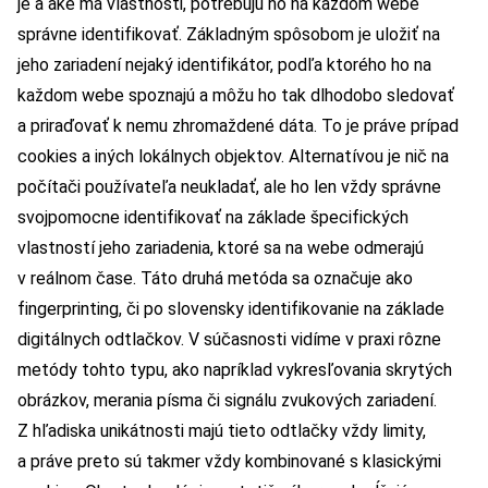
je a aké má vlastnosti, potrebujú ho na každom webe
správne identifikovať. Základným spôsobom je uložiť na
jeho zariadení nejaký identifikátor, podľa ktorého ho na
každom webe spoznajú a môžu ho tak dlhodobo sledovať
a priraďovať k nemu zhromaždené dáta. To je práve prípad
cookies a iných lokálnych objektov. Alternatívou je nič na
počítači používateľa neukladať, ale ho len vždy správne
svojpomocne identifikovať na základe špecifických
vlastností jeho zariadenia, ktoré sa na webe odmerajú
v reálnom čase. Táto druhá metóda sa označuje ako
fingerprinting, či po slovensky identifikovanie na základe
digitálnych odtlačkov. V súčasnosti vidíme v praxi rôzne
metódy tohto typu, ako napríklad vykresľovania skrytých
obrázkov, merania písma či signálu zvukových zariadení.
Z hľadiska unikátnosti majú tieto odtlačky vždy limity,
a práve preto sú takmer vždy kombinované s klasickými