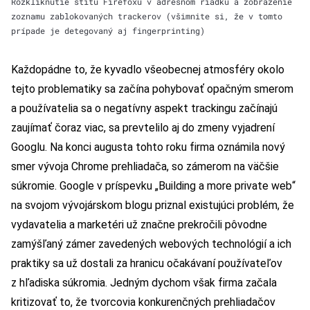
Rozkliknutie štítu Firefoxu v adresnom riadku a zobrazenie
zoznamu zablokovaných trackerov (všimnite si, že v tomto
prípade je detegovaný aj fingerprinting)
Každopádne to, že kyvadlo všeobecnej atmosféry okolo
tejto problematiky sa začína pohybovať opačným smerom
a používatelia sa o negatívny aspekt trackingu začínajú
zaujímať čoraz viac, sa prevtelilo aj do zmeny vyjadrení
Googlu. Na konci augusta tohto roku firma oznámila nový
smer vývoja Chrome prehliadača, so zámerom na väčšie
súkromie. Google v príspevku „Building a more private web“
na svojom vývojárskom blogu priznal existujúci problém, že
vydavatelia a marketéri už značne prekročili pôvodne
zamýšľaný zámer zavedených webových technológií a ich
praktiky sa už dostali za hranicu očakávaní používateľov
z hľadiska súkromia. Jedným dychom však firma začala
kritizovať to, že tvorcovia konkurenčných prehliadačov