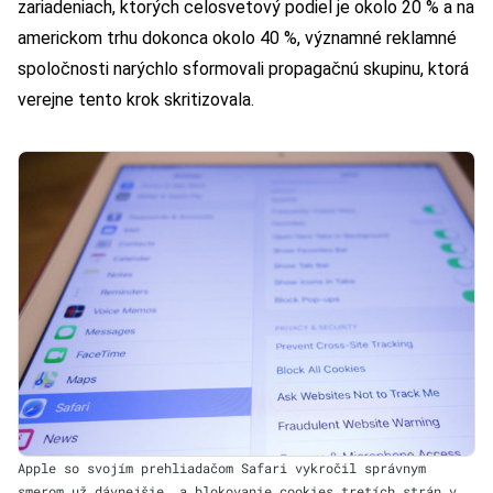
zariadeniach, ktorých celosvetový podiel je okolo 20 % a na
americkom trhu dokonca okolo 40 %, významné reklamné
spoločnosti narýchlo sformovali propagačnú skupinu, ktorá
verejne tento krok skritizovala.
Apple so svojím prehliadačom Safari vykročil správnym
smerom už dávnejšie, a blokovanie cookies tretích strán v