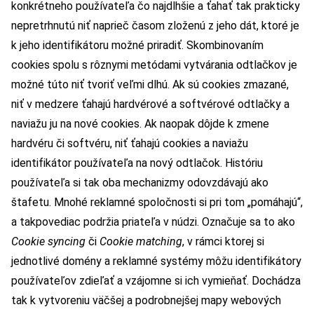
konkrétneho používateľa čo najdlhšie a ťahať tak prakticky
nepretrhnutú niť naprieč časom zloženú z jeho dát, ktoré je
k jeho identifikátoru možné priradiť. Skombinovaním
cookies spolu s rôznymi metódami vytvárania odtlačkov je
možné túto niť tvoriť veľmi dlhú. Ak sú cookies zmazané,
niť v medzere ťahajú hardvérové a softvérové odtlačky a
naviažu ju na nové cookies. Ak naopak dôjde k zmene
hardvéru či softvéru, niť ťahajú cookies a naviažu
identifikátor používateľa na nový odtlačok. Históriu
používateľa si tak oba mechanizmy odovzdávajú ako
štafetu. Mnohé reklamné spoločnosti si pri tom „pomáhajú“,
a takpovediac podržia priateľa v núdzi. Označuje sa to ako
Cookie syncing
či
Cookie matching
, v rámci ktorej si
jednotlivé domény a reklamné systémy môžu identifikátory
používateľov zdieľať a vzájomne si ich vymieňať. Dochádza
tak k vytvoreniu väčšej a podrobnejšej mapy webových