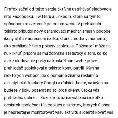
Firefox začal od tejto verzie aktívne ustrihávať sledovacie
nite Facebooku, Twitteru a LinkedIn, ktoré sú týmto
spôsobom rozvetvené po celom webe. V prehliadači
takisto pribudol nový oznamovací mechanizmus v podobe
ikony štítu v adresnom riadku, ktorá zmodrá v momente,
ako prehliadač tieto pokusy zablokuje. Požívateľ môže na
ňu kliknúť, pričom sa mu zobrazia štatistiky o tom, koľko
a aké sledovacie prvky na konkrétnom webe práve
prehliadač zablokoval a takisto komu patrili. Kým na
niektorých weboch ide o pomerne známe reklamné
a analytické trackery Googlu a ďalších firiem, na iných sa
budete v šoku pozerať na to, proti akému útoku vás
prehliadač ochránil. Zoznam totiž narastie na niekoľko
desiatok spoločností a cookies a skriptov, ktorých úlohou
je neprestajne monitorovať vašu aktivitu a identifikovať vás