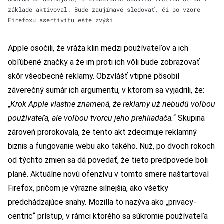
základe aktivoval. Bude zaujímavé sledovať, či po vzore
Firefoxu asertivitu ešte zvýši
Apple osočili, že vráža klin medzi používateľov a ich
obľúbené značky a že im proti ich vôli bude zobrazovať
skôr všeobecné reklamy. Obzvlášť vtipne pôsobil
záverečný sumár ich argumentu, v ktorom sa vyjadrili, že:
„
Krok Apple vlastne znamená, že reklamy už nebudú voľbou
používateľa, ale voľbou tvorcu jeho prehliadača.
“ Skupina
zároveň prorokovala, že tento akt zdecimuje reklamný
biznis a fungovanie webu ako takého. Nuž, po dvoch rokoch
od týchto zmien sa dá povedať, že tieto predpovede boli
plané. Aktuálne novú ofenzívu v tomto smere naštartoval
Firefox, pričom je výrazne silnejšia, ako všetky
predchádzajúce snahy. Mozilla to nazýva ako „privacy-
centric“ prístup, v rámci ktorého sa súkromie používateľa