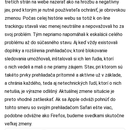
tretích strán na webe nazerať ako na hrozbu a negatívny
jav, pred ktorým je nutné používateľa ochrániť, je obrovskou
zmenou. Počas celej histórie webu sa totiž k on-line
trackingu stavali viac menej neutrálne a nepovažovali ho za
svoj problém. Tým nepriamo napomáhali k eskalácii celého
problému až do súčasného stavu. Aj keď vždy existovali
doplnky a rozšírenia prehliadačov, ktoré blokovanie
sledovania umožňovali, inštalovali si ich len ľudia, ktorí
o nich vedeli a mali o ne priamy záujem. Stav, pri ktorom sú
takéto prvky prehliadača prítomné a aktívne už v základe,
a chránia každého, teda aj netechnických ľudí, ktorí o nich
netušia, je výrazne odlišný. Aktuálnej zmene situácie je
preto vhodné zatlieskať. Ak sa Apple odváži pohnúť do
tohto smeru so svojím prehliadačom Safari ešte viac,
podobne odvážne ako Firefox, budeme svedkami skutočne
veľkej zmeny.