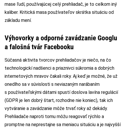
mase ľudí, používajúcej celý prehliadač, je to celkom iný
kaliber. Kritická masa používateľov skrátka situáciu od
základu mení.
Výhovorky a odporné zavádzanie Googlu
a falošná tvár Facebooku
Súčasná aktivita tvorcov prehliadačov je niečo, na čo
technologickí nadšenci a priaznivci súkromia a dobrých
internetových mravov čakali roky. Aj keď je možné, že už
onedlho sa v súvislosti s neviazaným narábaním
s používateľskými dátami spustí doslova lavína regulácií
(GDPR je len dobrý štart, rozhodne nie koniec), tak ich
vytváranie a zavádzanie môže trvať roky až dekády.
Prehliadače naproti tomu môžu reagovať rýchlo a
promptne na neprestajne sa meniacu situáciu a je najvyšší