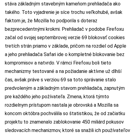
stáva základným stavebným kameňom prehliadača ako
takého. Toto vyjadrenie je síce trochu veľkohubé, avšak
faktom je, že Mozilla ho podporila s doteraz
bezprecedentnými krokmi. Prehliadač v podobe Firefoxu
začal od svojej septembrovej verzie 69 blokovať cookies
tretích strán priamo v základe, pričom na rozdiel od Apple
a jeho prehliadača Safari ide o kompletné blokovanie bez
kompromisov a natvrdo. V rámci Firefoxu boli tieto
mechanizmy testované a na požiadanie aktívne už dlhší
čas, avšak práve s verziou 69 sa toto správanie stalo
predvoleným a základným stavom prehliadača, zapnutým
pre každého jeho požívateľa. Zmena, ktorá týmto
rozdielnym prístupom nastala je obrovská a Mozilla sa
koncom októbra pochválila so štatistikou, že od začiatku
projektu to znamenalo zablokovanie 450 miliárd pokusov
sledovacích mechanizmov, ktoré sa snažili ich používateľov