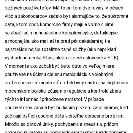
bežných používateľov. Má to pri tom dve roviny. V očiach
vlád a zákonodarcov začalo byť alarmujúce to, že súkromné
dáta, ktoré dnes komerčné firmy majú a voľne s nimi
narábajú, sú mnohonásobne komplexnejšie, detailnejšie
a mocnejšie, ako mali ešte pred pár dekádami aj tie
najstrašidelnejšie totalitné tajné služby (ako napríklad
východonemecká Stasi, alebo aj československá ŠTB).
V momente ako začali byť tieto dáta vo veľkej miere
používané na účinnú cielenú manipuláciu s volebnými
preferenciami a začalo ísť o efektívny nástroj na digitálnom
mocenskom bojisku, záujem o regulácie a kontrolu zberu
týchto informácií prirodzene narástol. V prípade
používateľov začína byť budiacim prvkom zase okamih, keď
začínajú byť ich osobné dáta viditeľne obracané proti nim.
Množia sa dátové úniky, pochybenia a zneužitia, pričom
bežní používatelia sú bombardovaní takmer každodennými