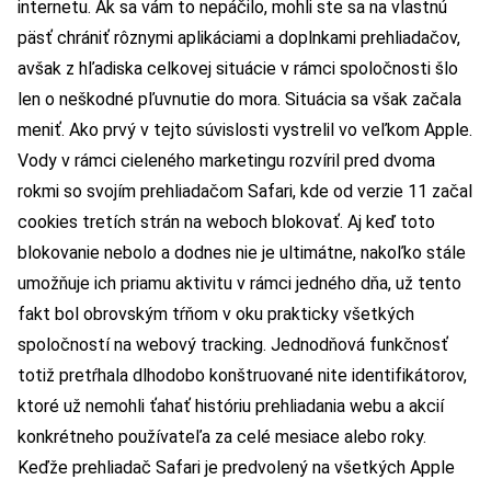
internetu. Ak sa vám to nepáčilo, mohli ste sa na vlastnú
päsť chrániť rôznymi aplikáciami a doplnkami prehliadačov,
avšak z hľadiska celkovej situácie v rámci spoločnosti šlo
len o neškodné pľuvnutie do mora. Situácia sa však začala
meniť. Ako prvý v tejto súvislosti vystrelil vo veľkom Apple.
Vody v rámci cieleného marketingu rozvíril pred dvoma
rokmi so svojím prehliadačom Safari, kde od verzie 11 začal
cookies tretích strán na weboch blokovať. Aj keď toto
blokovanie nebolo a dodnes nie je ultimátne, nakoľko stále
umožňuje ich priamu aktivitu v rámci jedného dňa, už tento
fakt bol obrovským tŕňom v oku prakticky všetkých
spoločností na webový tracking. Jednodňová funkčnosť
totiž pretŕhala dlhodobo konštruované nite identifikátorov,
ktoré už nemohli ťahať históriu prehliadania webu a akcií
konkrétneho používateľa za celé mesiace alebo roky.
Keďže prehliadač Safari je predvolený na všetkých Apple