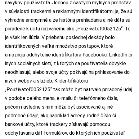
návykov používateľa. Jednou z častých mylných predstáv
v súvislosti trackermi a reklamnými identifikátormi je, že sú
výhradne anonymné a že história prehliadania a iné dáta sú
priradené k účtu nazvanému ako „Používateľ0052125“. To
je však len ilúzia. V priebehu poslednej dekády bolo
identifikovaných veľké množstvo postupov, ktoré
umožňujú odchytenie identifikátora Facebooku, LinkedIn či
iných sociálnych sietí, z ktorých sa používatelia obvykle
neodhlasujú, alebo svoje účty požívajú na prihlasovanie do
iných webov a služieb. K identifikátoru
„Používateľ0052125“ tak môže byť natrvalo priradený údaj
v podobe celého mena, e-mailu či telefónneho čísla,
pričom následne s ním môžu byť asociované aj iné
podrobné údaje, ako napríklad adresy, rodné číslo či
bankové účty, ktoré trackery získavajú pomocou
odchytávania dát formulárov, do ktorých ich používateľ