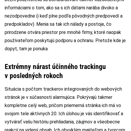
informáciami o tom, ako sa s ich dátami narába divoko a
nezodpovedne (i keď plne podľa pôvodných predpovedí a
predpokladov). Menia sa tak ich nálady a postoje, čo
prirodzene otvára priestor pre mnohé firmy, ktoré naopak
používateľom poskytujú podporu a ochranu. Pretože kde je
dopyt, tam je ponuka.
Extrémny nárast účinného trackingu
v posledných rokoch
Situácia s počtom trackerov integrovaných do webových
stránok je v súčasnosti alarmujúca. Pokrývajú takmer
kompletne celý web, pričom priemerná stránka ich má vo
svojom tele aktívnych 20. Ich úlohou je vás identifikovať a
vytvárať vašu históriu prehliadania, záujmov a všeobecne
reakcií na videný obsah. Ich obvyklým majiteľom a tvorcom