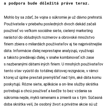
a podpora bude dôležitá práve teraz.
Mohlo by sa zdať, že vojna o súkromie je už dávno prehratá.
Používatelia v priebehu posledných dvoch dekád začali
používať vo veľkom sociálne siete, cielený marketing
narástol do obludných rozmerov a obrovské množstvo
firiem zbiera o miliardách používateľov aj tie najprivátnejšie
dáta. Informácie ďalej neprestajne analyzujú, využívajú
a takisto predávajú ďalej, v snahe kombinovať ich zase
s nazberanými dátami iných firiem. U mnohých používateľov
tento stav vyústil do totálnej dátovej rezignácie, v rámci
ktorej už úplne prestali premýšľať nad tým, aké dáta komu
poskytujú. Rôzne siete, aplikácie a on-line služby skrátka
potrebujú a chcú používať a keďže to bez vzdania sa
súkromia nejde, mykli ramenami a zmierili sa s tým. Súčasná
doba skrátka velí, že osobný život a privátne akcie sú už