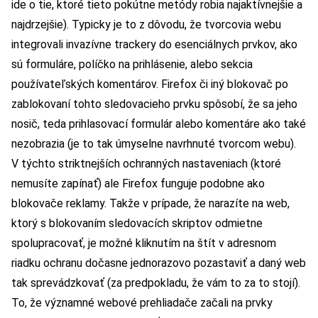
ide o tie, ktoré tieto pokútne metódy robia najaktívnejšie a
najdrzejšie). Typicky je to z dôvodu, že tvorcovia webu
integrovali invazívne trackery do esenciálnych prvkov, ako
sú formuláre, políčko na prihlásenie, alebo sekcia
používateľských komentárov. Firefox či iný blokovač po
zablokovaní tohto sledovacieho prvku spôsobí, že sa jeho
nosič, teda prihlasovací formulár alebo komentáre ako také
nezobrazia (je to tak úmyselne navrhnuté tvorcom webu).
V týchto striktnejších ochranných nastaveniach (ktoré
nemusíte zapínať) ale Firefox funguje podobne ako
blokovače reklamy. Takže v prípade, že narazíte na web,
ktorý s blokovaním sledovacích skriptov odmietne
spolupracovať, je možné kliknutím na štít v adresnom
riadku ochranu dočasne jednorazovo pozastaviť a daný web
tak sprevádzkovať (za predpokladu, že vám to za to stojí).
To, že významné webové prehliadače začali na prvky