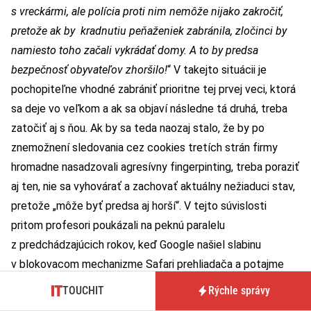
s vreckármi, ale polícia proti nim nemôže nijako zakročiť,
pretože ak by kradnutiu peňaženiek zabránila, zločinci by
namiesto toho začali vykrádať domy. A to by predsa
bezpečnosť obyvateľov zhoršilo!
“ V takejto situácii je
pochopiteľne vhodné zabrániť prioritne tej prvej veci, ktorá
sa deje vo veľkom a ak sa objaví následne tá druhá, treba
zatočiť aj s ňou. Ak by sa teda naozaj stalo, že by po
znemožnení sledovania cez cookies tretích strán firmy
hromadne nasadzovali agresívny fingerpinting, treba poraziť
aj ten, nie sa vyhovárať a zachovať aktuálny nežiaduci stav,
pretože „môže byť predsa aj horší“. V tejto súvislosti
pritom profesori poukázali na peknú paralelu
z predchádzajúcich rokov, keď Google našiel slabinu
v blokovacom mechanizme Safari prehliadača a potajme
začal svoje cookies sledovacích systémov cez ňu
TOUCHIT
Rýchle správy
pretláčať. Po tom, ako to v jednej zo svojich štúdií Mayer