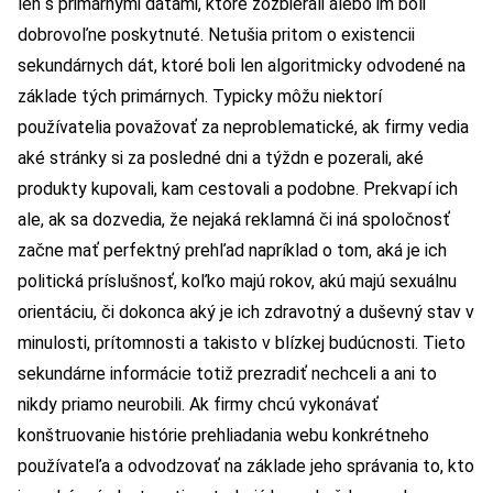
len s primárnymi dátami, ktoré zozbierali alebo im boli
dobrovoľne poskytnuté. Netušia pritom o existencii
sekundárnych dát, ktoré boli len algoritmicky odvodené na
základe tých primárnych. Typicky môžu niektorí
používatelia považovať za neproblematické, ak firmy vedia
aké stránky si za posledné dni a týždn e pozerali, aké
produkty kupovali, kam cestovali a podobne. Prekvapí ich
ale, ak sa dozvedia, že nejaká reklamná či iná spoločnosť
začne mať perfektný prehľad napríklad o tom, aká je ich
politická príslušnosť, koľko majú rokov, akú majú sexuálnu
orientáciu, či dokonca aký je ich zdravotný a duševný stav v
minulosti, prítomnosti a takisto v blízkej budúcnosti. Tieto
sekundárne informácie totiž prezradiť nechceli a ani to
nikdy priamo neurobili. Ak firmy chcú vykonávať
konštruovanie histórie prehliadania webu konkrétneho
používateľa a odvodzovať na základe jeho správania to, kto