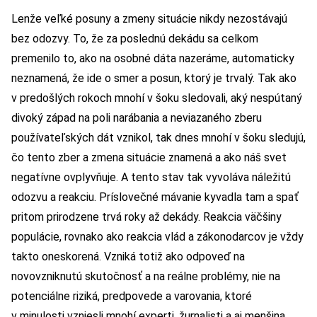
Lenže veľké posuny a zmeny situácie nikdy nezostávajú
bez odozvy. To, že za poslednú dekádu sa celkom
premenilo to, ako na osobné dáta nazeráme, automaticky
neznamená, že ide o smer a posun, ktorý je trvalý. Tak ako
v predošlých rokoch mnohí v šoku sledovali, aký nespútaný
divoký západ na poli narábania a neviazaného zberu
používateľských dát vznikol, tak dnes mnohí v šoku sledujú,
čo tento zber a zmena situácie znamená a ako náš svet
negatívne ovplyvňuje. A tento stav tak vyvoláva náležitú
odozvu a reakciu. Príslovečné mávanie kyvadla tam a spať
pritom prirodzene trvá roky až dekády. Reakcia väčšiny
populácie, rovnako ako reakcia vlád a zákonodarcov je vždy
takto oneskorená. Vzniká totiž ako odpoveď na
novovzniknutú skutočnosť a na reálne problémy, nie na
potenciálne riziká, predpovede a varovania, ktoré
v minulosti vzniesli mnohí experti, žurnalisti a aj menšina