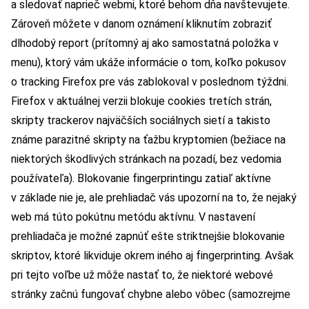
a sledovať naprieč webmi, ktoré behom dňa navštevujete.
Zároveň môžete v danom oznámení kliknutím zobraziť
dlhodobý report (prítomný aj ako samostatná položka v
menu), ktorý vám ukáže informácie o tom, koľko pokusov
o tracking Firefox pre vás zablokoval v poslednom týždni.
Firefox v aktuálnej verzii blokuje cookies tretích strán,
skripty trackerov najväčších sociálnych sietí a takisto
známe parazitné skripty na ťažbu kryptomien (bežiace na
niektorých škodlivých stránkach na pozadí, bez vedomia
používateľa). Blokovanie fingerprintingu zatiaľ aktívne
v základe nie je, ale prehliadač vás upozorní na to, že nejaký
web má túto pokútnu metódu aktívnu. V nastavení
prehliadača je možné zapnúť ešte striktnejšie blokovanie
skriptov, ktoré likviduje okrem iného aj fingerprinting. Avšak
pri tejto voľbe už môže nastať to, že niektoré webové
stránky začnú fungovať chybne alebo vôbec (samozrejme