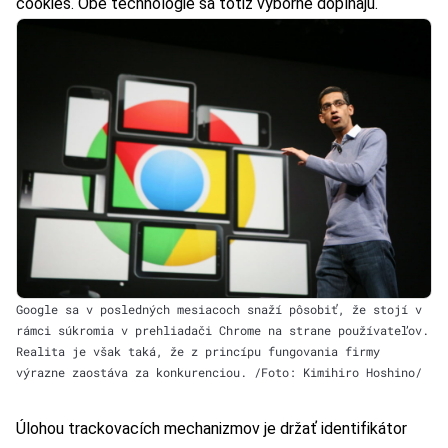
cookies. Obe technológie sa totiž výborne dopĺňajú.
Google sa v posledných mesiacoch snaží pôsobiť, že stojí v
rámci súkromia v prehliadači Chrome na strane používateľov.
Realita je však taká, že z princípu fungovania firmy
výrazne zaostáva za konkurenciou. /Foto: Kimihiro Hoshino/
Úlohou trackovacích mechanizmov je držať identifikátor