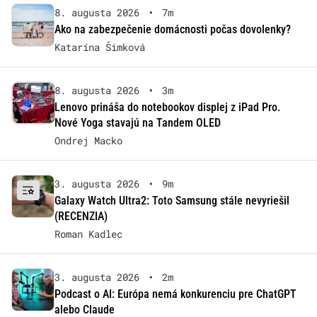
8. augusta 2026
•
7m
Ako na zabezpečenie domácnosti počas dovolenky?
Katarína Šimková
8. augusta 2026
•
3m
Lenovo prináša do notebookov displej z iPad Pro.
Nové Yoga stavajú na Tandem OLED
Ondrej Macko
3. augusta 2026
•
9m
Galaxy Watch Ultra2: Toto Samsung stále nevyriešil
(RECENZIA)
Roman Kadlec
3. augusta 2026
•
2m
Podcast o AI: Európa nemá konkurenciu pre ChatGPT
alebo Claude