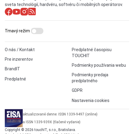
sveta technológií, hardvéru, softvéru či mobilných operátorov.
Tmavý režim
O nás / Kontakt
Predplatné časopisu
TOUCHIT
Pre inzerentov
Podmienky používania webu
BrandIT
Podmienky predaja
Predplatné
predplatného
GDPR
Nastavenia cookies
aktualizované denne: ISSN 1339-9497 (online)
a ISSN 1339-939X (tlačené vydanie)
Copyright © 2026 touchIT, s.r.o., Bratislava.