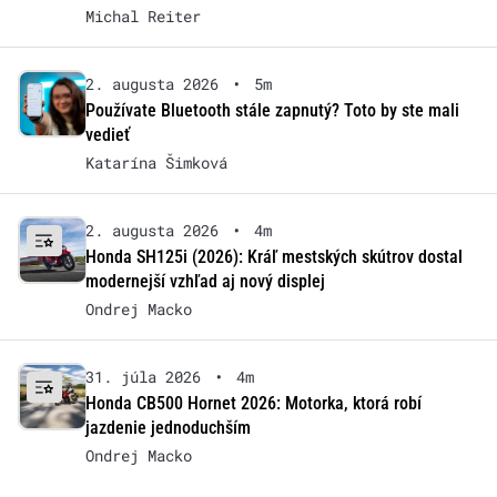
Michal Reiter
2. augusta 2026
•
5m
Používate Bluetooth stále zapnutý? Toto by ste mali
vedieť
Katarína Šimková
2. augusta 2026
•
4m
Honda SH125i (2026): Kráľ mestských skútrov dostal
modernejší vzhľad aj nový displej
Ondrej Macko
31. júla 2026
•
4m
Honda CB500 Hornet 2026: Motorka, ktorá robí
jazdenie jednoduchším
Ondrej Macko