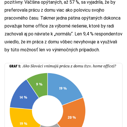
pozitívny. Väčšina opýtaných, až 57 %, sa vyjadrila, že by
preferovala prácu z domu viac ako polovicu svojho
pracovného času. Takmer jedna pätina opýtaných dokonca
považuje home office za výborné riešenie, ktoré by radi
zachovali aj po návrate k „normálu“. Len 9,4 % respondentov
uviedlo, že im práca z domu vôbec nevyhovuje a využívali
by túto možnosť len vo výnimočných prípadoch.