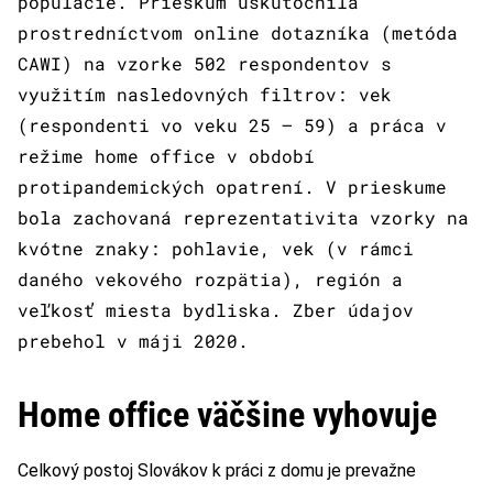
populácie. Prieskum uskutočnila
prostredníctvom online dotazníka (metóda
CAWI) na vzorke 502 respondentov s
využitím nasledovných filtrov: vek
(respondenti vo veku 25 – 59) a práca v
režime home office v období
protipandemických opatrení. V prieskume
bola zachovaná reprezentativita vzorky na
kvótne znaky: pohlavie, vek (v rámci
daného vekového rozpätia), región a
veľkosť miesta bydliska. Zber údajov
prebehol v máji 2020.
Home office väčšine vyhovuje
Celkový postoj Slovákov k práci z domu je prevažne