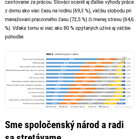
cestovanie za prácou. Slováci ocenili aj ďalšie výhody práce
z domu ako viac času na rodinu (69,3 %), väčšiu slobodu pri
manažovaní pracovného času (72,5 %) či menej stresu (64,6
%). Vďaka tomu si viac ako 80 % opýtaných užíva aj väčšie
pohodlie.
Sme spoločenský národ a radi
sa stretávame