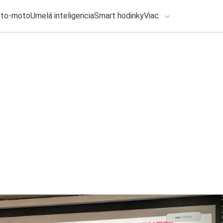
uto-moto
Umelá inteligencia
Smart hodinky
Viac
HLO BY VÁS ZAUJÍMAŤ
lačové správy
29. júla 2026
•
2m
ADÁVANIA
Filmová Odysea a v
Michal Reiter
Zadajte frázu pre vyhľadanie