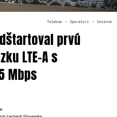
Telekom
•
Operátori
•
Ostatné
dštartoval prvú
zku LTE-A s
75 Mbps
ve
ých častiach Slovenska