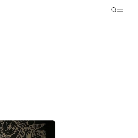
Nájsť
eľké odhalenie UFO (rebríček 30)