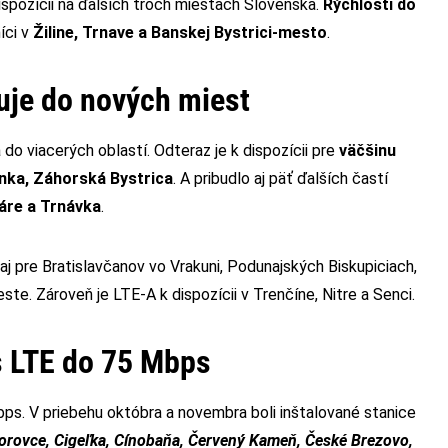
pozícii na ďalších troch miestach Slovenska.
Rýchlosti do
íci v
Žiline, Trnave a Banskej Bystrici-mesto
.
je do nových miest
do viacerých oblastí. Odteraz je k dispozícii pre
väčšinu
nka, Záhorská Bystrica
. A pribudlo aj päť ďalších častí
áre a Trnávka
.
aj pre Bratislavčanov vo Vrakuni, Podunajských Biskupiciach,
ste. Zároveň je LTE-A k dispozícii v Trenčíne, Nitre a Senci.
 s LTE do 75 Mbps
bps. V priebehu októbra a novembra boli inštalované stanice
orovce, Cigeľka, Cínobaňa, Červený Kameň, České Brezovo,