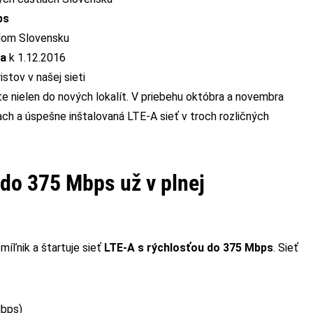
ps
lom Slovensku
ka
k 1.12.2016
stov v našej sieti
te nielen do nových lokalít. V priebehu októbra a novembra
ach a úspešne inštalovaná LTE-A sieť v troch rozličných
do 375 Mbps už v plnej
míľnik a štartuje sieť
LTE-A s rýchlosťou do 375 Mbps
. Sieť
Mbps)