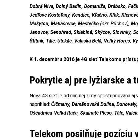
Dobrá Niva, Dolný Badin, Domaniža, Drábsko, Fač
Jedľové Kostoľany, Kendice, Kľačno, Kľak, Klenove
Makytou, Matiašovce, Mestečko
(okr. Púchov)
, Mo
Janovce, Senohrad, Sklabiná, Skýcov, Slovinky, So
Štítnik, Tále, Utekáč, Valaská Belá, Veľký Horeš, V
K 1. decembru 2016 je 4G sieť Telekomu prístu
Pokrytie aj pre lyžiarske a 
Nová 4G sieť je od minulej zimy sprístupňovaná aj 
napríklad:
Čičmany, Demänovská Dolina, Donovaly,
Oščadnica-Veľká Rača, Skalnaté Pleso, Tále, Valčia
Telekom posilňuje pozíciu 