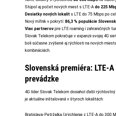
Stúpol aj počet nových miest s LTE-A
do 225 Mb
Desiatky nových lokalít
s LTE do 75 Mbps po ce
Nový míľnik v pokrytí:
86,3 % populácie Slovens
Viac partnerov
pre LTE roaming i zahraničných turi
Slovak Telekom pokračuje v expanzii svojej 4G sie
boli súčasne zvýšené aj rýchlosti na nových miest
kombináciách.
Slovenská premiéra: LTE-A 
prevádzke
4G líder Slovak Telekom dosiahol ďalší rýchlostný 
je aktuálne inštalovaná v štyroch lokalitách:
Bratislava-Petržalka (zrýchlenie z LTE-A do 300 