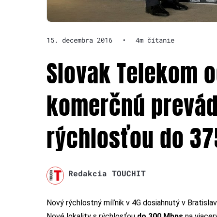
15. decembra 2016
•
4m čítanie
Slovak Telekom o
komerčnú prevád
rýchlosťou do 3
Redakcia TOUCHIT
Nový rýchlostný míľnik v 4G dosiahnutý v Bratisla
Nové lokality s rýchlosťou
do
300 Mbps
na viacer