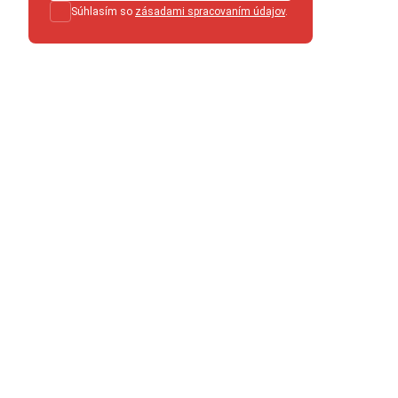
Súhlasím so
zásadami spracovaním údajov
.