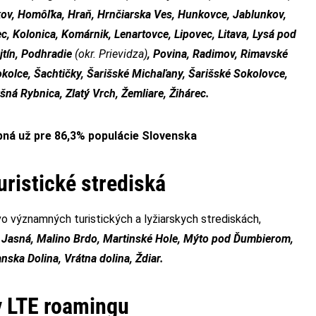
kov, Homôľka, Hraň, Hrnčiarska Ves, Hunkovce, Jablunkov,
c, Kolonica, Komárnik, Lenartovce, Lipovec, Litava, Lysá pod
jtín, Podhradie
(okr. Prievidza)
, Povina, Radimov, Rimavské
kolce, Šachtičky, Šarišské Michaľany, Šarišské Sokolovce,
yšná Rybnica, Zlatý Vrch, Žemliare, Žihárec.
pná už pre 86,3% populácie Slovenska
turistické strediská
vo významných turistických a lyžiarskych strediskách,
 Jasná, Malino Brdo, Martinské Hole, Mýto pod Ďumbierom,
nska Dolina, Vrátna dolina, Ždiar.
v LTE roamingu