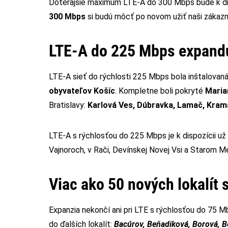
Doterajšie maximum LTE-A do 300 Mbps bude k dis
300 Mbps
si budú môcť po novom užiť naši zákazn
LTE-A do 225 Mbps expandu
LTE-A sieť do rýchlosti 225 Mbps bola inštalovaná 
obyvateľov Košíc
. Kompletne boli pokryté
Maria
Bratislavy:
Karlová Ves, Dúbravka, Lamač, Kram
LTE-A s rýchlosťou do 225 Mbps je k dispozícii už 
Vajnoroch, v Rači, Devínskej Novej Vsi a Starom Me
Viac ako 50 nových lokalít
Expanzia nekončí ani pri LTE s rýchlosťou do 75 M
do ďalších lokalít:
Bacúrov, Beňadiková, Borová, B