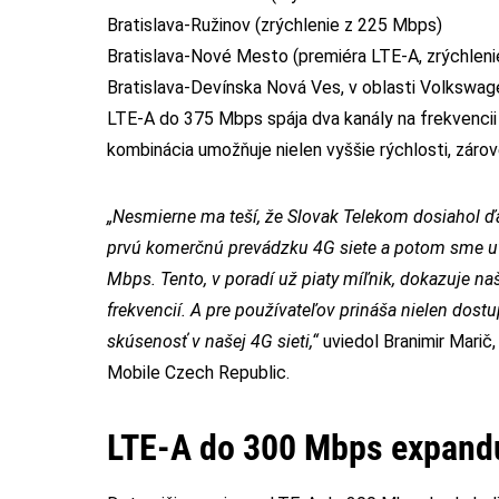
Bratislava-Ružinov (zrýchlenie z 225 Mbps)
Bratislava-Nové Mesto (premiéra LTE-A, zrýchlen
Bratislava-Devínska Nová Ves, v oblasti Volkswa
LTE-A do 375 Mbps spája dva kanály na frekvencii
kombinácia umožňuje nielen vyššie rýchlosti, zárove
„Nesmierne ma teší, že Slovak Telekom dosiahol ďa
prvú komerčnú prevádzku 4G siete a potom sme uvá
Mbps. Tento, v poradí už piaty míľnik, dokazuje n
frekvencií. A pre používateľov prináša nielen dostu
skúsenosť v našej 4G sieti,“
uviedol Branimir Marič,
Mobile Czech Republic.
LTE-A do 300 Mbps expandu