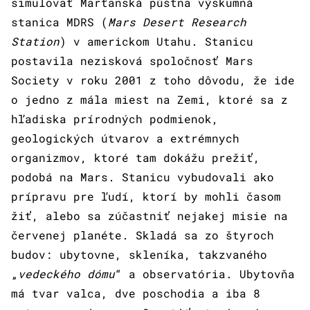
simulovať Marťanská púštna výskumná
stanica MDRS (
Mars Desert Research
Station
) v americkom Utahu. Stanicu
postavila nezisková spoločnosť Mars
Society v roku 2001 z toho dôvodu, že ide
o jedno z mála miest na Zemi, ktoré sa z
hľadiska prírodných podmienok,
geologických útvarov a extrémnych
organizmov, ktoré tam dokážu prežiť,
podobá na Mars. Stanicu vybudovali ako
prípravu pre ľudí, ktorí by mohli časom
žiť, alebo sa zúčastniť nejakej misie na
červenej planéte. Skladá sa zo štyroch
budov: ubytovne, skleníka, takzvaného
„
vedeckého dómu
“ a observatória. Ubytovňa
má tvar valca, dve poschodia a iba 8