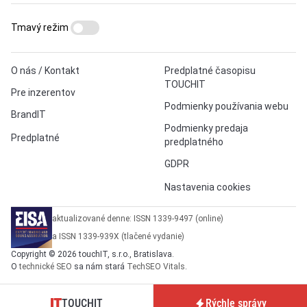
Tmavý režim
O nás / Kontakt
Predplatné časopisu
TOUCHIT
Pre inzerentov
Podmienky používania webu
BrandIT
Podmienky predaja
Predplatné
predplatného
GDPR
Nastavenia cookies
aktualizované denne: ISSN 1339-9497 (online)
a ISSN 1339-939X (tlačené vydanie)
Copyright © 2026 touchIT, s.r.o., Bratislava.
O
technické SEO
sa nám stará
TechSEO Vitals
.
TOUCHIT
Rýchle správy