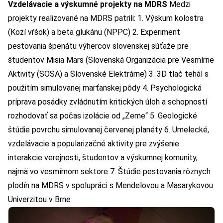
Vzdelávacie a výskumné projekty na MDRS
Medzi
projekty realizované na MDRS patrili: 1. Výskum kolostra
(Kozí vŕšok) a beta glukánu (NPPC) 2. Experiment
pestovania špenátu výhercov slovenskej súťaže pre
študentov Misia Mars (Slovenská Organizácia pre Vesmírne
Aktivity (SOSA) a Slovenské Elektrárne) 3. 3D tlač tehál s
použitím simulovanej marťanskej pôdy 4. Psychologická
príprava posádky zvládnutím kritických úloh a schopností
rozhodovať sa počas izolácie od „Zeme“ 5. Geologické
štúdie povrchu simulovanej červenej planéty 6. Umelecké,
vzdelávacie a popularizačné aktivity pre zvýšenie
interakcie verejnosti, študentov a výskumnej komunity,
najmä vo vesmírnom sektore 7. Štúdie pestovania rôznych
plodín na MDRS v spolupráci s Mendelovou a Masarykovou
Univerzitou v Brne