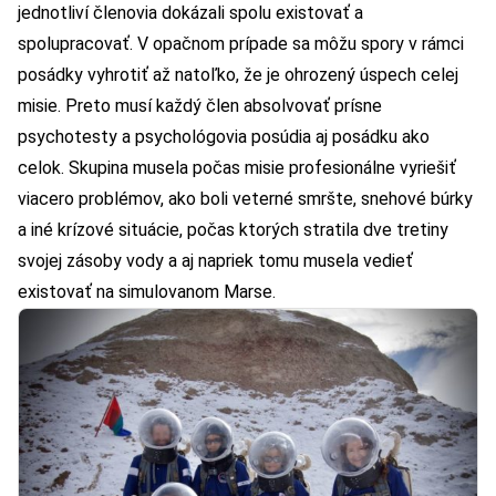
jednotliví členovia dokázali spolu existovať a
spolupracovať. V opačnom prípade sa môžu spory v rámci
posádky vyhrotiť až natoľko, že je ohrozený úspech celej
misie. Preto musí každý člen absolvovať prísne
psychotesty a psychológovia posúdia aj posádku ako
celok. Skupina musela počas misie profesionálne vyriešiť
viacero problémov, ako boli veterné smršte, snehové búrky
a iné krízové situácie, počas ktorých stratila dve tretiny
svojej zásoby vody a aj napriek tomu musela vedieť
existovať na simulovanom Marse.