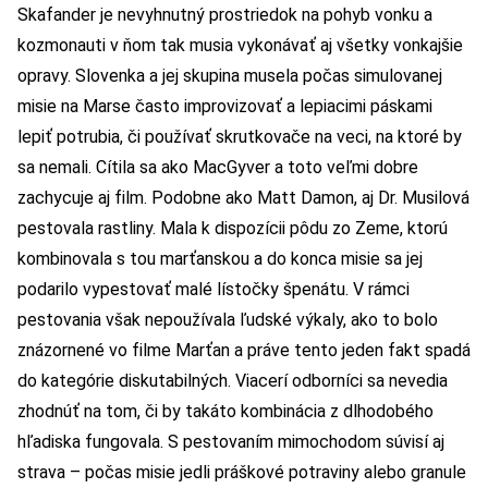
Skafander je nevyhnutný prostriedok na pohyb vonku a
kozmonauti v ňom tak musia vykonávať aj všetky vonkajšie
opravy. Slovenka a jej skupina musela počas simulovanej
misie na Marse často improvizovať a lepiacimi páskami
lepiť potrubia, či používať skrutkovače na veci, na ktoré by
sa nemali. Cítila sa ako MacGyver a toto veľmi dobre
zachycuje aj film. Podobne ako Matt Damon, aj Dr. Musilová
pestovala rastliny. Mala k dispozícii pôdu zo Zeme, ktorú
kombinovala s tou marťanskou a do konca misie sa jej
podarilo vypestovať malé lístočky špenátu. V rámci
pestovania však nepoužívala ľudské výkaly, ako to bolo
znázornené vo filme Marťan a práve tento jeden fakt spadá
do kategórie diskutabilných. Viacerí odborníci sa nevedia
zhodnúť na tom, či by takáto kombinácia z dlhodobého
hľadiska fungovala. S pestovaním mimochodom súvisí aj
strava – počas misie jedli práškové potraviny alebo granule