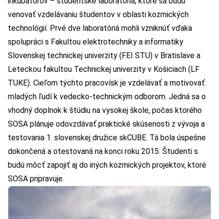
inkubátorov – študentské laboratóriá, ktoré sa budú
venovať vzdelávaniu študentov v oblasti kozmických
technológií. Prvé dve laboratóriá mohli vzniknúť vďaka
spolupráci s Fakultou elektrotechniky a informatiky
Slovenskej technickej univerzity (FEI STU) v Bratislave a
Leteckou fakultou Technickej univerzity v Košiciach (LF
TUKE). Cieľom týchto pracovísk je vzdelávať a motivovať
mladých ľudí k vedecko-technickým odborom. Jedná sa o
vhodný doplnok k štúdiu na vysokej škole, počas ktorého
SOSA plánuje odovzdávať praktické skúsenosti z vývoja a
testovania 1. slovenskej družice skCUBE. Tá bola úspešne
dokončená a otestovaná na konci roku 2015. Študenti s
budú môcť zapojiť aj do iných kozmických projektov, ktoré
SOSA pripravuje.