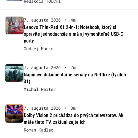
Redakcia TOUCHIT
7. augusta 2026
•
4m
Lenovo ThinkPad X1 2-in-1: Notebook, ktorý si
opravíte jednoduchšie a má aj vymeniteľné USB-C
porty
Ondrej Macko
7. augusta 2026
•
2m
Napínavé dokumentárne seriály na Netflixe (týždeň
31)
Michal Reiter
7. augusta 2026
•
3m
Dolby Vision 2 prichádza do prvých televízorov. Ak
máte tieto TV, zaktualizujte ich
Roman Kadlec