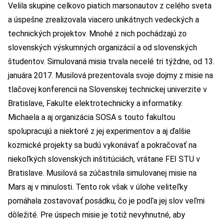
Velila skupine celkovo piatich marsonautov z celého sveta
a úspešne zrealizovala viacero unikátnych vedeckých a
technických projektov. Mnohé z nich pochádzajú zo
slovenských výskumných organizácií a od slovenských
študentov. Simulovaná misia trvala necelé tri týždne, od 13.
januára 2017. Musilová prezentovala svoje dojmy z misie na
tlačovej konferencii na Slovenskej technickej univerzite v
Bratislave, Fakulte elektrotechnicky a informatiky.
Michaela a aj organizácia SOSA s touto fakultou
spolupracujú a niektoré z jej experimentov a aj ďalšie
kozmické projekty sa budú vykonávať a pokračovať na
niekoľkých slovenských inštitúciách, vrátane FEI STU v
Bratislave. Musilová sa zúčastnila simulovanej misie na
Mars aj v minulosti. Tento rok však v úlohe veliteľky
pomáhala zostavovať posádku, čo je podľa jej slov veľmi
dôležité. Pre úspech misie je totiž nevyhnutné, aby