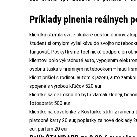
Príklady plnenia reálnych p
klientka stratila svoje okuliare cestou domov z kúp
študent si omylom vylial kávu do svojho notebook
fungovať. Poskytli sme technickú podporu pri obn
klientovi bolo vykradnuté auto, vypojením elektro
osobná taška s firemným notebookom – hradili sm
klient prišiel s rodinou autom k jazeru, auto zamko
spojené s výrobou kľúčov 520 eur
klientke sa cez okno do bytu vlámali zlodeji, behom
fotoaparát 500 eur
klientke na dovolenke v Kostarike strhli z ramena 
platobné karty 20 eur, poplatky za nové doklady 2
eur, parfum 20 eur