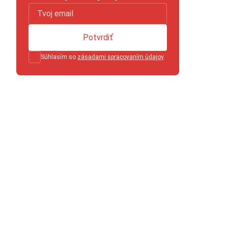
Potvrdiť
Súhlasím so
zásadami spracovaním údajov
.