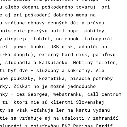
u alebo dodaní poškodeného tovaru), pri
e aj pri poškodení dobrého mena na
u vrátane obnovy cenných dát a právnu
poistenie pokrýva patrí napr. mobilný
y displeja, tablet, notebook, fotoaparát,
iet, power banku, USB disk, adaptér na
i-Fi dongle), externý hard disk, pamäťovú
, slúchadlá a kalkulačku. Mobilný telefón,
tí byť dve – služobný a súkromný. Ale
bné poukážky, kozmetika, písacie potreby,
rky. Získať ho je možné jednoducho
nky – cez Georgea, webstránku, call centrum
 tí, ktorí nie sú klientmi Slovenskej
ty sa však vzťahuje len na kartu vydanú
tie sa vzťahuje aj na udalosti v zahraničí.
olupráci s poisťovňou BNP Paribas Cardif.