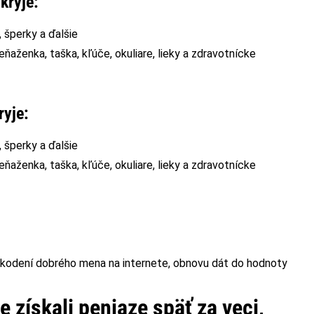
kryje:
, šperky a ďalšie
ňaženka, taška, kľúče, okuliare, lieky a zdravotnícke
yje:
, šperky a ďalšie
ňaženka, taška, kľúče, okuliare, lieky a zdravotnícke
poškodení dobrého mena na internete, obnovu dát do hodnoty
e získali peniaze späť za veci,