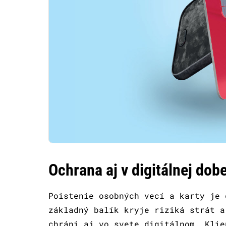
Ochrana aj v digitálnej dob
Poistenie osobných vecí a karty je 
základný balík kryje riziká strát a
chráni aj vo svete digitálnom. Klie