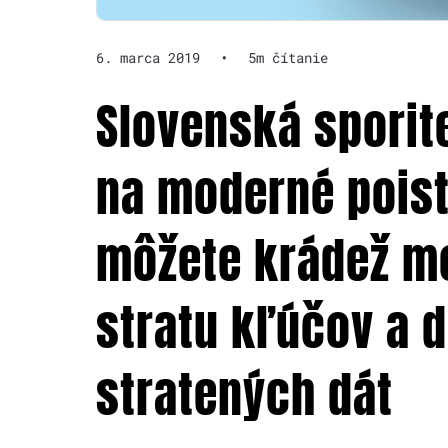
6. marca 2019
•
5m čítanie
Slovenská spori
na moderné poiste
môžete krádež mo
stratu kľúčov a 
stratených dát