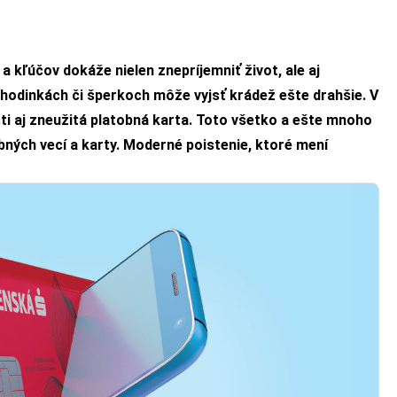
a kľúčov dokáže nielen znepríjemniť život, ale aj
hodinkách či šperkoch môže vyjsť krádež ešte drahšie. V
 aj zneužitá platobná karta. Toto všetko a ešte mnoho
bných vecí a karty. Moderné poistenie, ktoré mení