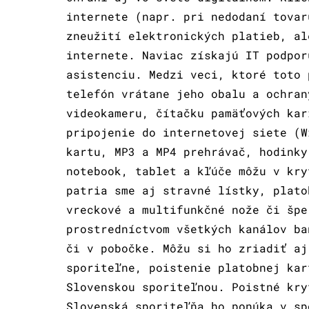
internete (napr. pri nedodaní tovar
zneužití elektronických platieb, al
internete. Naviac získajú IT podpor
asistenciu. Medzi veci, ktoré toto 
telefón vrátane jeho obalu a ochran
videokameru, čítačku pamäťových kar
pripojenie do internetovej siete (W
kartu, MP3 a MP4 prehrávač, hodinky
notebook, tablet a kľúče môžu v kry
patria sme aj stravné lístky, plato
vreckové a multifunkčné nože či špe
prostredníctvom všetkých kanálov ba
či v pobočke. Môžu si ho zriadiť aj
sporiteľne, poistenie platobnej kar
Slovenskou sporiteľnou. Poistné kry
Slovenská sporiteľňa ho ponúka v sp