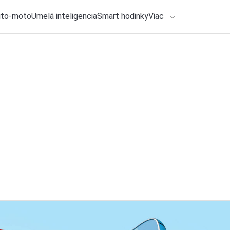
uto-moto
Umelá inteligencia
Smart hodinky
Viac
HLO BY VÁS ZAUJÍMAŤ
lačové správy
25. júla 2026
•
3m
Mladí Slováci porazi
ADÁVANIA
podmienky
Zadajte frázu pre vyhľadanie
Roman Kadlec