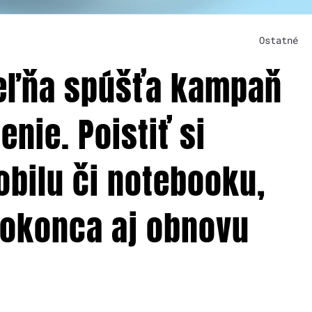
Ostatné
teľňa spúšťa kampaň
nie. Poistiť si
bilu či notebooku,
dokonca aj obnovu