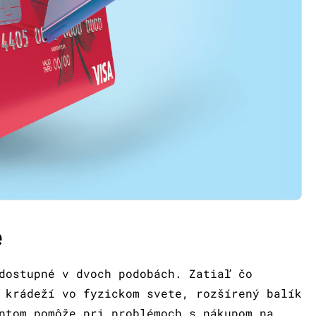
e
dostupné v dvoch podobách. Zatiaľ čo
 krádeží vo fyzickom svete, rozšírený balík
ntom pomôže pri problémoch s nákupom na