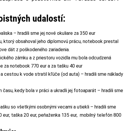
oistných udalostí:
aliska – hradili sme jej nové okuliare za 350 eur
u, ktorý obsahoval jeho diplomovú prácu, notebook prestal
ove dát z poškodeného zariadenia.
nického zámku a z priestoru vozidla mu bola odcudzená
e za notebook 770 eur a za tašku 40 eur
l a cestou k vode stratil kľúče (od auta) – hradili sme náklady
 času, kedy bola v práci a ukradli jej fotoaparát – hradili sme
tašku so všetkými osobnými vecami a utiekli – hradili sme
0 eur, taška 20 eur, peňaženka 135 eur, mobilný telefón 800