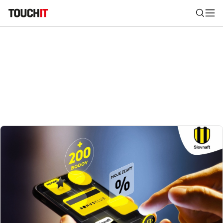
Nájsť
Všetko
Recenzie
Videá
Tipy, triky, návody
Tla
Výsledky vyhľadávania
Zadajte frázu pre vyhľadanie