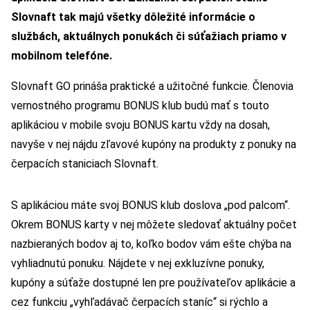
Slovnaft tak majú všetky dôležité informácie o
službách, aktuálnych ponukách či súťažiach priamo v
mobilnom telefóne.
Slovnaft GO prináša praktické a užitočné funkcie. Členovia
vernostného programu BONUS klub budú mať s touto
aplikáciou v mobile svoju BONUS kartu vždy na dosah,
navyše v nej nájdu zľavové kupóny na produkty z ponuky na
čerpacích staniciach Slovnaft.
S aplikáciou máte svoj BONUS klub doslova „pod palcom“.
Okrem BONUS karty v nej môžete sledovať aktuálny počet
nazbieraných bodov aj to, koľko bodov vám ešte chýba na
vyhliadnutú ponuku. Nájdete v nej exkluzívne ponuky,
kupóny a súťaže dostupné len pre používateľov aplikácie a
cez funkciu „vyhľadávač čerpacích staníc“ si rýchlo a