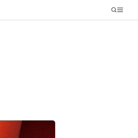
Nájsť
AI kreditov denne zadarmo