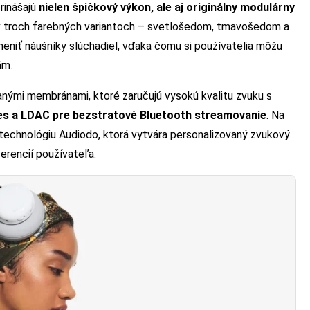
rinášajú
nielen špičkový výkon, ale aj originálny modulárny
ii v troch farebných variantoch – svetlošedom, tmavošedom a
eniť náušníky slúchadiel, vďaka čomu si používatelia môžu
ám.
nými membránami, ktoré zaručujú vysokú kvalitu zvuku s
es a LDAC pre bezstratové Bluetooth streamovanie
. Na
 technológiu Audiodo, ktorá vytvára personalizovaný zvukový
erencií používateľa.