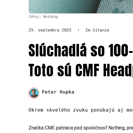
Zdroj: Nothing
29. septembra 2025
•
2m čítanie
Slúchadlá so 100
Toto sú CMF Hea
Peter Hupka
Okrem skvelého zvuku ponúkajú aj mo
Značka CMF, patriaca pod spoločnosť Nothing, pre