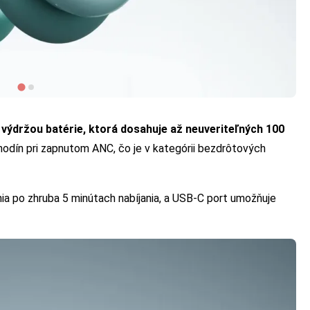
j výdržou batérie, ktorá dosahuje až neuveriteľných 100
 hodín pri zapnutom ANC, čo je v kategórii bezdrôtových
ia po zhruba 5 minútach nabíjania, a USB-C port umožňuje