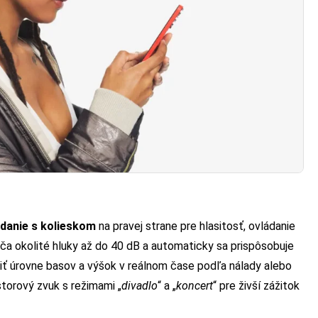
ádanie s kolieskom
na pravej strane pre hlasitosť, ovládanie
áča okolité hluky až do 40 dB a automaticky sa prispôsobuje
niť úrovne basov a výšok v reálnom čase podľa nálady alebo
storový zvuk s režimami „
divadlo
“ a „
koncert
“ pre živší zážitok