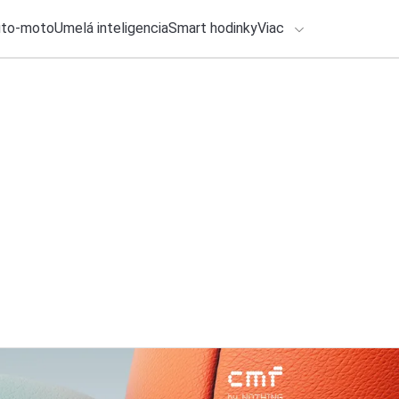
uto-moto
Umelá inteligencia
Smart hodinky
Viac
HLO BY VÁS ZAUJÍMAŤ
lačové správy
27. júla 2026
•
2m
ADÁVANIA
Google rozdáva 50 
Michal Reiter
Zadajte frázu pre vyhľadanie