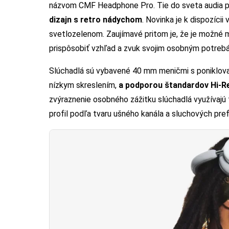
názvom CMF Headphone Pro. Tie do sveta audia p
dizajn s retro nádychom
. Novinka je k dispozíc
svetlozelenom. Zaujímavé pritom je, že je možné m
prispôsobiť vzhľad a zvuk svojim osobným potreb
Slúchadlá sú vybavené 40 mm meničmi s poniklova
nízkym skreslením,
a podporou štandardov Hi-R
zvýraznenie osobného zážitku slúchadlá využívajú
profil podľa tvaru ušného kanála a sluchových pref