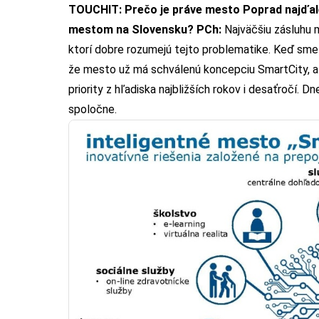
TOUCHIT: Prečo je práve mesto Poprad najďale
mestom na Slovensku?
PCh:
Najväčšiu zásluhu m
ktorí dobre rozumejú tejto problematike. Keď sme s 
že mesto už má schválenú koncepciu SmartCity, a t
priority z hľadiska najbližších rokov i desaťročí.
spoločne.