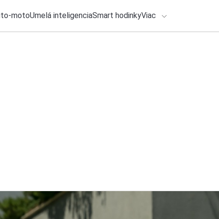
uto-moto
Umelá inteligencia
Smart hodinky
Viac
HLO BY VÁS ZAUJÍMAŤ
lačové správy
31. júla 2026
•
2m
Google Chrome kone
ADÁVANIA
v počítačoch máme
Katarína Šimková
Zadajte frázu pre vyhľadanie