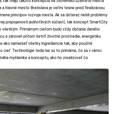
 tak majú takúto koncepciu na Slovensku uzavreté mestá
a hlavné mesto Bratislava je veľmi tesne pred finalizáciou.
 zmena princípov rozvoja mesta. Ak sa doteraz riešili problémy
j prepojenosti jednotlivých súčastí, tak koncept SmartCity
 so všetkým. Primárnym cieľom budú vždy občania daného
cu a zároveň pritom šetriť životné prostredie, energetiku
ie ako namiešať všetky ingrediencie tak, aby použité
 cieľ. Technológie teda nie sú to primárne, čo sa v rámci
omáha myšlienke a konceptu, ako ho zrealizovať čo