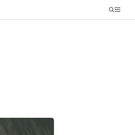
Nájsť
čne prináša do telefónov funkciu, ktorú
 už roky