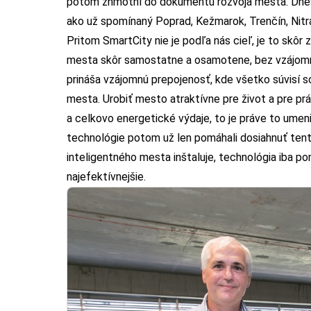
potom zhmotní do dokumentu rozvoja mesta. Dnes
ako už spomínaný Poprad, Kežmarok, Trenčín, Nitra 
Pritom SmartCity nie je podľa nás cieľ, je to skôr
mesta skôr samostatne a osamotene, bez vzájomne
prináša vzájomnú prepojenosť, kde všetko súvisí
mesta. Urobiť mesto atraktívne pre život a pre prá
a celkovo energetické výdaje, to je práve to umen
technológie potom už len pomáhali dosiahnuť tento
inteligentného mesta inštaluje, technológia iba p
najefektívnejšie.