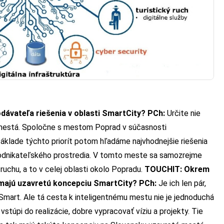
ávateľa riešenia v oblasti SmartCity?
PCh:
Určite nie
é mestá. Spoločne s mestom Poprad v súčasnosti
základe týchto priorít potom hľadáme najvhodnejšie riešenia
 podnikateľského prostredia. V tomto meste sa samozrejme
ruchu, a to v celej oblasti okolo Popradu.
TOUCHIT: Okrem
 majú uzavretú koncepciu SmartCity?
PCh:
Je ich len pár,
Smart. Ale tá cesta k inteligentnému mestu nie je jednoduchá
stúpi do realizácie, dobre vypracovať víziu a projekty. Tie