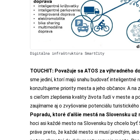
Digitálna infraštruktúra SmartCity
TOUCHIT: Považuje sa ATOS za výhradného dod
sme jediní, ktorí majú snahu budovať inteligentn
konzultujeme priority mesta a jeho občanov. A na 
s cieľom zlepšenia kvality života ľudí v meste a
zaujímame aj o zvyšovanie potenciálu turistického 
Popradu, ktoré ďalšie mestá na Slovensku už
hoci asi každé mesto na Slovensku by chcelo byť 
práve preto, že každé mesto si musí predtým, ako v