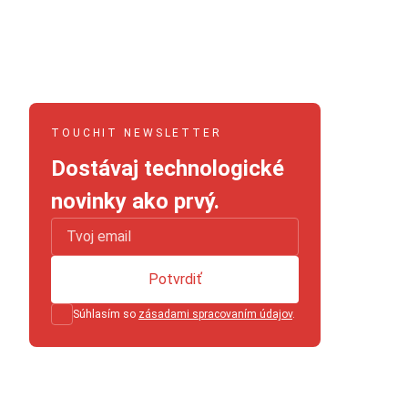
TOUCHIT NEWSLETTER
Dostávaj technologické
novinky ako prvý.
Potvrdiť
Súhlasím so
zásadami spracovaním údajov
.