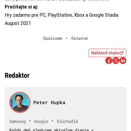
Prečítajte si aj:
Hry zadarmo pre PC, PlayStation, Xbox a Google Stadia:
August 2021
Qualcomm
•
Ostatné
Nahlásiť chybu
Redaktor
Peter Hupka
•
•
Samsung
Google
Slúchadlá
Každý deň sledujem aktuálne dianie v