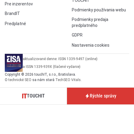
TOUCHIT
Pre inzerentov
Podmienky používania webu
BrandIT
Podmienky predaja
Predplatné
predplatného
GDPR
Nastavenia cookies
aktualizované denne: ISSN 1339-9497 (online)
a ISSN 1339-939X (tlačené vydanie)
Copyright © 2026 touchIT, s.r.o., Bratislava.
O
technické SEO
sa nám stará
TechSEO Vitals
.
TOUCHIT
Rýchle správy