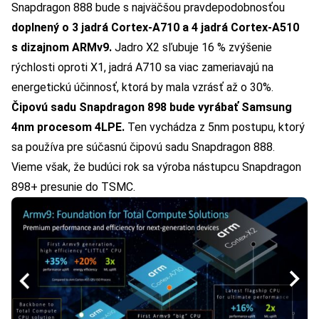
Snapdragon 888 bude s najväčšou pravdepodobnosťou
doplnený o 3 jadrá Cortex-A710 a 4 jadrá Cortex-A510
s dizajnom ARMv9.
Jadro X2 sľubuje 16 % zvýšenie
rýchlosti oproti X1, jadrá A710 sa viac zameriavajú na
energetickú účinnosť, ktorá by mala vzrásť až o 30%.
Čipovú sadu Snapdragon 898 bude vyrábať Samsung
4nm procesom 4LPE.
Ten vychádza z 5nm postupu, ktorý
sa používa pre súčasnú čipovú sadu
Snapdragon 888
.
Vieme však, že budúci rok sa výroba nástupcu Snapdragon
898+ presunie do TSMC.