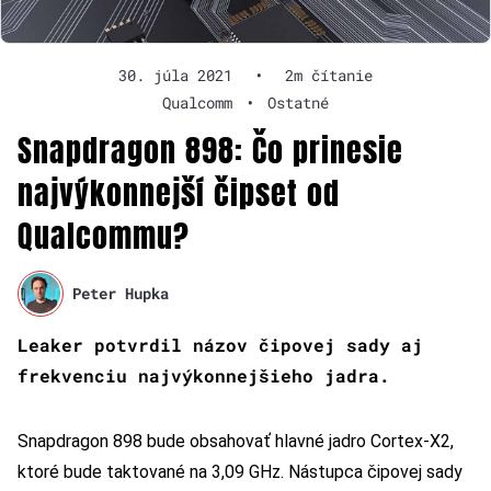
30. júla 2021
•
2m čítanie
Qualcomm
•
Ostatné
Snapdragon 898: Čo prinesie
najvýkonnejší čipset od
Qualcommu?
Peter Hupka
Leaker potvrdil názov čipovej sady aj
frekvenciu najvýkonnejšieho jadra.
Snapdragon 898 bude obsahovať hlavné jadro Cortex-X2,
ktoré bude taktované na 3,09 GHz. Nástupca čipovej sady