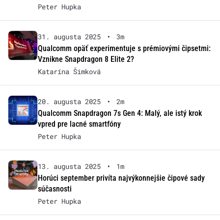
Peter Hupka
31. augusta 2025
•
3m
Qualcomm opäť experimentuje s prémiovými čipsetmi:
Vznikne Snapdragon 8 Elite 2?
Katarína Šimková
20. augusta 2025
•
2m
Qualcomm Snapdragon 7s Gen 4: Malý, ale istý krok
vpred pre lacné smartfóny
Peter Hupka
13. augusta 2025
•
1m
Horúci september privíta najvýkonnejšie čipové sady
súčasnosti
Peter Hupka