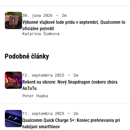
30. júna 2026
•
2m
Výkonné vlajkové lode prídu v septembri, Qualcomm to
oficiálne potvrdil
Katarína Šimková
Podobné články
12. septembra 2025
•
2m
Rekord na obzore: Nový Snapdragon čoskoro zbúra
AnTuTu
Peter Hupka
11. septembra 2025
•
2m
Qualcomm Quick Charge 5+: Koniec prehrievania pri
nabíjaní smartfónov