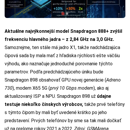
Aktuálne najvýkonnejší model Snapdragon 888+ zvýšil
frekvenciu hlavného jadra – z 2,84 GHz na 3,0 GHz.
Samozrejme, ten stále má jadro X1, takže nadchádzajúca
čipová sada by mala mať z hľadiska rýchlosti ešte väčšiu
výhodu, ako naznačuje jednoduché porovnanie týchto
parametrov. Podľa predchádzajúceho úniku bude
Snapdragon 898 obsahovať GPU novej generácie (
Adreno
730
), modem X65 5G (
prvý 10 Gbps modem
), ako aj
aktualizovaný ISP a NPU. Snapdragon 898 už
údajne
testuje niekoľko čínskych výrobcov,
takže prvé telefóny
s týmto čipom by mali byť uvedené krátko po jeho
predstavení. Prvých telefónov by sme sa tak mali dočkať
už na prelome rokov 2021 a 2022.
Zdroj:
GSMArena