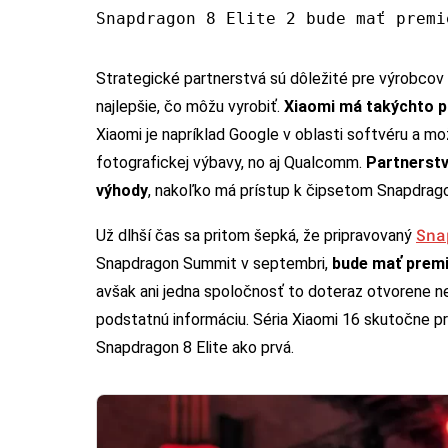
Snapdragon 8 Elite 2 bude mať premi
Strategické partnerstvá sú dôležité pre výrobcov 
najlepšie, čo môžu vyrobiť.
Xiaomi má takýchto p
Xiaomi je napríklad Google v oblasti softvéru a mo
fotografickej výbavy, no aj Qualcomm.
Partnerst
výhody
, nakoľko má prístup k čipsetom Snapdrago
Sna
Už dlhší čas sa pritom šepká, že pripravovaný
Snapdragon Summit v septembri,
bude mať premié
avšak ani jedna spoločnosť to doteraz otvorene n
podstatnú informáciu. Séria Xiaomi 16 skutočne pri
Snapdragon 8 Elite ako prvá.