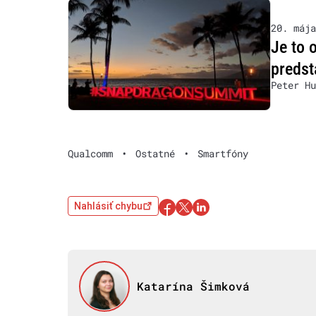
20. mája
Je to 
predst
Peter Hu
Qualcomm
•
Ostatné
•
Smartfóny
Nahlásiť chybu
Katarína Šimková