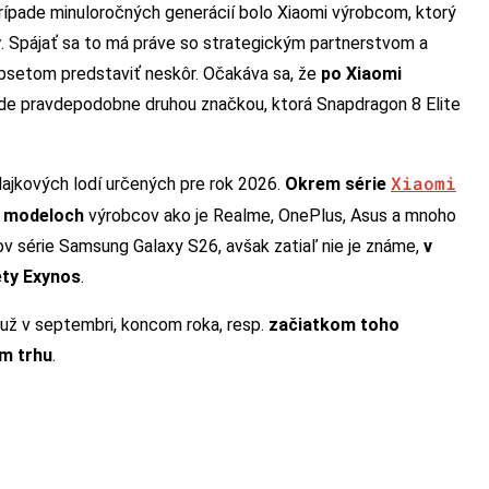
prípade minuloročných generácií bolo Xiaomi výrobcom, ktorý
ý
. Spájať sa to má práve so strategickým partnerstvom a
ipsetom predstaviť neskôr. Očakáva sa, že
po Xiaomi
ude pravdepodobne druhou značkou, ktorá Snapdragon 8 Elite
Xiaomi
lajkových lodí určených pre rok 2026.
Okrem série
h modeloch
výrobcov ako je Realme, OnePlus, Asus a mnoho
ov série Samsung Galaxy S26, avšak zatiaľ nie je známe,
v
ety Exynos
.
už v septembri, koncom roka, resp.
začiatkom toho
om trhu
.