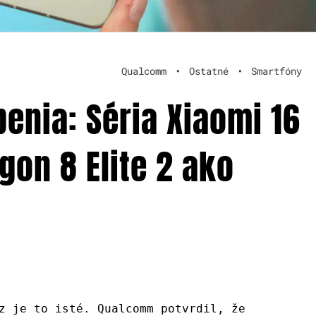
Qualcomm
•
Ostatné
•
Smartfóny
enia: Séria Xiaomi 16
on 8 Elite 2 ako
z je to isté. Qualcomm potvrdil, že