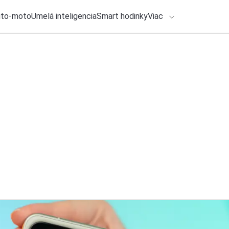
uto-moto
Umelá inteligencia
Smart hodinky
Viac
HLO BY VÁS ZAUJÍMAŤ
lačové správy
6. augusta 2026
•
2m
ADÁVANIA
Klasický Outlook eš
Michal Reiter
Zadajte frázu pre vyhľadanie