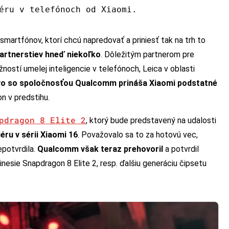
éru v telefónoch od Xiaomi.
smartfónov, ktorí chcú napredovať a priniesť tak na trh to
artnerstiev hneď niekoľko
. Dôležitým partnerom pre
žností umelej inteligencie v telefónoch, Leica v oblasti
vo so spoločnosťou Qualcomm prináša Xiaomi podstatné
n v predstihu.
pdragon 8 Elite 2
, ktorý bude predstavený na udalosti
ru v sérii Xiaomi 16
. Považovalo sa to za hotovú vec,
epotvrdila.
Qualcomm však teraz prehovoril
a potvrdil
nesie Snapdragon 8 Elite 2, resp. ďalšiu generáciu čipsetu