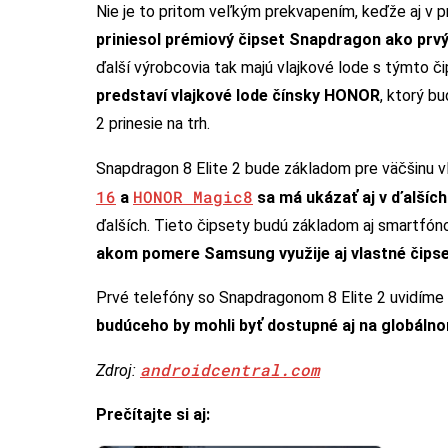
Nie je to pritom veľkým prekvapením, keďže aj v 
priniesol prémiový čipset Snapdragon ako prv
ďalší výrobcovia tak majú vlajkové lode s týmto č
predstaví vlajkové lode čínsky HONOR
, ktorý b
2 prinesie na trh.
Snapdragon 8 Elite 2 bude základom pre väčšinu v
16
HONOR Magic8
a
sa má ukázať aj v ďalšíc
ďalších. Tieto čipsety budú základom aj smartfón
akom pomere Samsung využije aj vlastné čips
Prvé telefóny so Snapdragonom 8 Elite 2 uvidíme 
budúceho by mohli byť dostupné aj na globáln
androidcentral.com
Zdroj:
Prečítajte si aj: