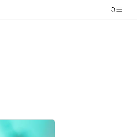
Nájsť
te stále nekončí, dostal novú funkciu