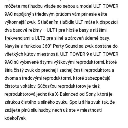
môžete mať hudbu všade so sebou a model ULT TOWER
9AC napájaný striedavým prúdom vám prinesie ešte
výkonnejší zvuk. Stlačením tlačidla ULT máte k dispozícii
dva basové režimy – ULT1 pre hlbšie basy s nižšími
frekvenciami a ULT2 pre silné a zároveň úderné basy.
Navyše s funkciou 360° Party Sound sa zvuk dostane do
všetkých kútov miestnosti. ULT TOWER 9 a ULT TOWER
9AC sú vybavené štyrmi výškovými reproduktormi, ktoré
šíria čistý zvuk do prednej i zadnej časti reproduktora a
dvoma stredovými reproduktormi, ktoré zabezpečujú
čistotu vokálov. Súčasťou reproduktorov je tiež
reproduktorová jednotka X-Balanced od Sony, ktorá je
zárukou čistého a silného zvuku. Spolu šíria zvuk tak, že
zažijete plnú silu hudby, nech už ste v miestnosti
kdekoľvek.