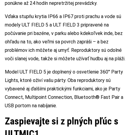
ponúkne až 24 hodín nepretržitej prevádzky.
Vďaka stupňu krytia IP66 a IP67 proti prachu a vode sú
modely ULT FIELD 5 a ULT FIELD 3 pripravené na
počúvanie pri bazéne, v parku alebo kdekoľvek inde, bez
ohľadu na to, ako veľmi sa povrch zapráši – a bez
problémov ich môžete aj umyť. Reproduktory sú odolné
voči slanej vode, takže si môžete užívať hudbu aj na pláži.
Model ULT FIELD 5 je doplnený o osvetlenie 360° Party
Lights, ktoré oživí vašu párty. Oba reproduktory sú
vybavené aj ďalšími praktickými funkciami, ako je Party
Connect, Multipoint Connection, Bluetooth® Fast Pair a
USB portom na nabíjanie.
Zaspievajte si z plných pľúc s
ULTMIC1