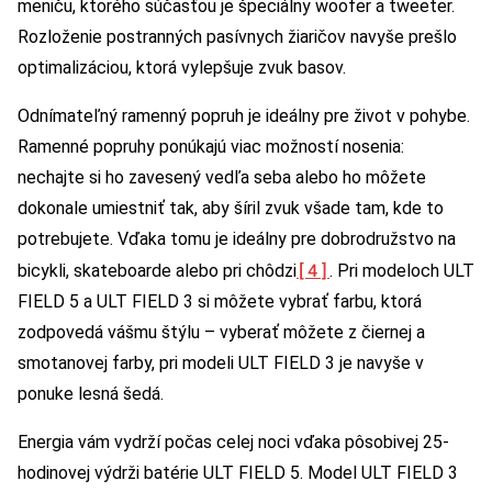
meniču, ktorého súčasťou je špeciálny woofer a tweeter.
Rozloženie postranných pasívnych žiaričov navyše prešlo
optimalizáciou, ktorá vylepšuje zvuk basov.
Odnímateľný ramenný popruh je ideálny pre život v pohybe.
Ramenné popruhy ponúkajú viac možností nosenia:
nechajte si ho zavesený vedľa seba alebo ho môžete
dokonale umiestniť tak, aby šíril zvuk všade tam, kde to
potrebujete. Vďaka tomu je ideálny pre dobrodružstvo na
[4]
bicykli, skateboarde alebo pri chôdzi
. Pri modeloch ULT
FIELD 5 a ULT FIELD 3 si môžete vybrať farbu, ktorá
zodpovedá vášmu štýlu – vyberať môžete z čiernej a
smotanovej farby, pri modeli ULT FIELD 3 je navyše v
ponuke lesná šedá.
Energia vám vydrží počas celej noci vďaka pôsobivej 25-
hodinovej výdrži batérie ULT FIELD 5. Model ULT FIELD 3