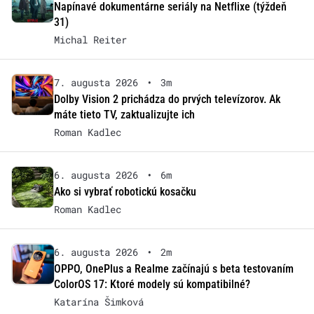
Napínavé dokumentárne seriály na Netflixe (týždeň
31)
Michal Reiter
7. augusta 2026
•
3m
Dolby Vision 2 prichádza do prvých televízorov. Ak
máte tieto TV, zaktualizujte ich
Roman Kadlec
6. augusta 2026
•
6m
Ako si vybrať robotickú kosačku
Roman Kadlec
6. augusta 2026
•
2m
OPPO, OnePlus a Realme začínajú s beta testovaním
ColorOS 17: Ktoré modely sú kompatibilné?
Katarína Šimková