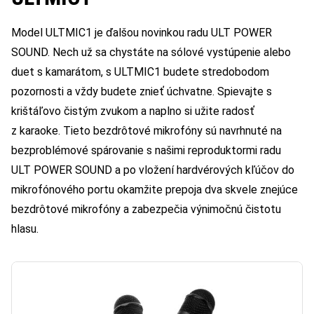
Model ULTMIC1 je ďalšou novinkou radu ULT POWER
SOUND. Nech už sa chystáte na sólové vystúpenie alebo
duet s kamarátom, s ULTMIC1 budete stredobodom
pozornosti a vždy budete znieť úchvatne. Spievajte s
krištáľovo čistým zvukom a naplno si užite radosť
z karaoke. Tieto bezdrôtové mikrofóny sú navrhnuté na
bezproblémové spárovanie s našimi reproduktormi radu
ULT POWER SOUND a po vložení hardvérových kľúčov do
mikrofónového portu okamžite prepoja dva skvele znejúce
bezdrôtové mikrofóny a zabezpečia výnimočnú čistotu
hlasu.