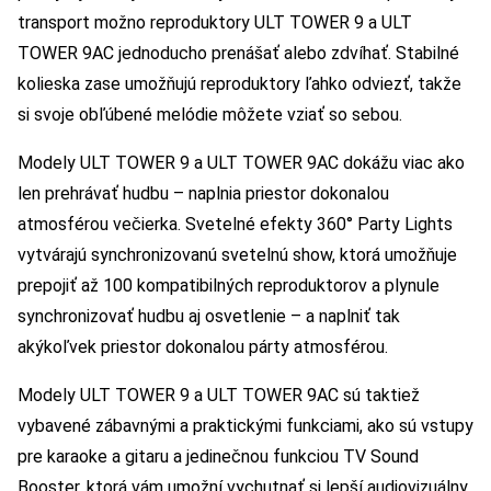
transport možno reproduktory ULT TOWER 9 a ULT
TOWER 9AC jednoducho prenášať alebo zdvíhať. Stabilné
kolieska zase umožňujú reproduktory ľahko odviezť, takže
si svoje obľúbené melódie môžete vziať so sebou.
Modely ULT TOWER 9 a ULT TOWER 9AC dokážu viac ako
len prehrávať hudbu – naplnia priestor dokonalou
atmosférou večierka. Svetelné efekty 360° Party Lights
vytvárajú synchronizovanú svetelnú show, ktorá umožňuje
prepojiť až 100 kompatibilných reproduktorov a plynule
synchronizovať hudbu aj osvetlenie – a naplniť tak
akýkoľvek priestor dokonalou párty atmosférou.
Modely ULT TOWER 9 a ULT TOWER 9AC sú taktiež
vybavené zábavnými a praktickými funkciami, ako sú vstupy
pre karaoke a gitaru a jedinečnou funkciou TV Sound
Booster, ktorá vám umožní vychutnať si lepší audiovizuálny