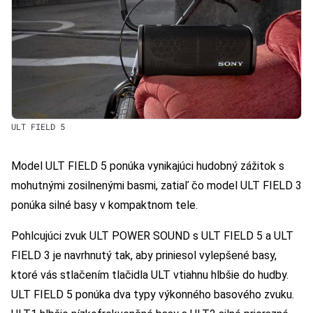
ULT FIELD 5
Model ULT FIELD 5 ponúka vynikajúci hudobný zážitok s
mohutnými zosilnenými basmi, zatiaľ čo model ULT FIELD 3
ponúka silné basy v kompaktnom tele.
Pohlcujúci zvuk ULT POWER SOUND s ULT FIELD 5 a ULT
FIELD 3 je navrhnutý tak, aby priniesol vylepšené basy,
ktoré vás stlačením tlačidla ULT vtiahnu hlbšie do hudby.
ULT FIELD 5 ponúka dva typy výkonného basového zvuku.