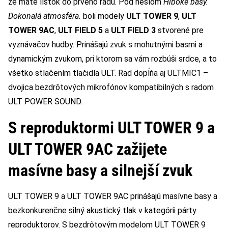
že máte lístok do prvého radu. Pod heslom
Hlboké basy.
Dokonalá atmosféra.
boli modely
ULT TOWER 9
,
ULT
TOWER 9AC
,
ULT FIELD 5
a
ULT FIELD 3
stvorené pre
vyznávačov hudby. Prinášajú zvuk s mohutnými basmi a
dynamickým zvukom, pri ktorom sa vám rozbúši srdce, a to
všetko stlačením tlačidla ULT. Rad dopĺňa aj ULTMIC1 –
dvojica bezdrôtových mikrofónov kompatibilných s radom
ULT POWER SOUND.
S reproduktormi ULT TOWER 9 a
ULT TOWER 9AC zažijete
masívne basy a silnejší zvuk
ULT TOWER 9 a ULT TOWER 9AC prinášajú masívne basy a
bezkonkurenčne silný akustický tlak v kategórii párty
reproduktorov. S bezdrôtovým modelom ULT TOWER 9