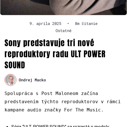
9. apríla 2025
•
8m čítanie
Ostatné
Sony predstavuje tri nové
reproduktory radu ULT POWER
SOUND
Ondrej Macko
Spolupráca s Post Malon
e
om začína
predstavením týchto reproduktorov v rámci
kampane audio značky For The Music.
Séria “ULT POWER SOUND” sa rozrastá o modely