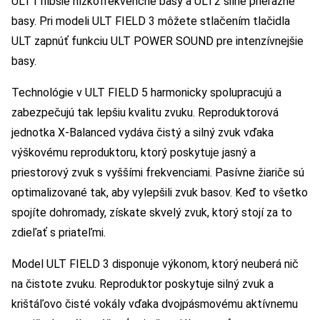
ULT1 hlbšie nízkofrekvenčné basy a ULT2 silné prierazné
basy. Pri modeli ULT FIELD 3 môžete stlačením tlačidla
ULT zapnúť funkciu ULT POWER SOUND pre intenzívnejšie
basy.
Technológie v ULT FIELD 5 harmonicky spolupracujú a
zabezpečujú tak lepšiu kvalitu zvuku. Reproduktorová
jednotka X-Balanced vydáva čistý a silný zvuk vďaka
výškovému reproduktoru, ktorý poskytuje jasný a
priestorový zvuk s vyššími frekvenciami. Pasívne žiariče sú
optimalizované tak, aby vylepšili zvuk basov. Keď to všetko
spojíte dohromady, získate skvelý zvuk, ktorý stojí za to
zdieľať s priateľmi.
Model ULT FIELD 3 disponuje výkonom, ktorý neuberá nič
na čistote zvuku. Reproduktor poskytuje silný zvuk a
krištáľovo čisté vokály vďaka dvojpásmovému aktívnemu