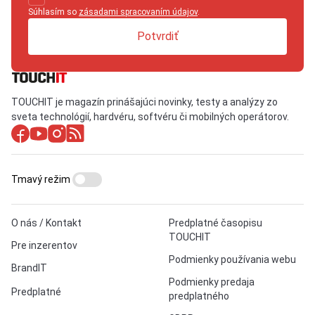
Súhlasím so
zásadami spracovaním údajov
.
Potvrdiť
TOUCHIT je magazín prinášajúci novinky, testy a analýzy zo
sveta technológií, hardvéru, softvéru či mobilných operátorov.
Tmavý režim
O nás / Kontakt
Predplatné časopisu
TOUCHIT
Pre inzerentov
Podmienky používania webu
BrandIT
Podmienky predaja
Predplatné
predplatného