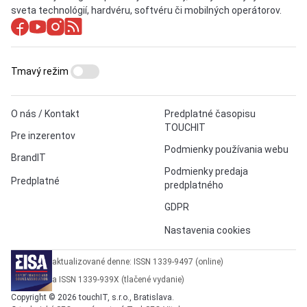
sveta technológií, hardvéru, softvéru či mobilných operátorov.
Tmavý režim
O nás / Kontakt
Predplatné časopisu
TOUCHIT
Pre inzerentov
Podmienky používania webu
BrandIT
Podmienky predaja
Predplatné
predplatného
GDPR
Nastavenia cookies
aktualizované denne: ISSN 1339-9497 (online)
a ISSN 1339-939X (tlačené vydanie)
Copyright © 2026 touchIT, s.r.o., Bratislava.