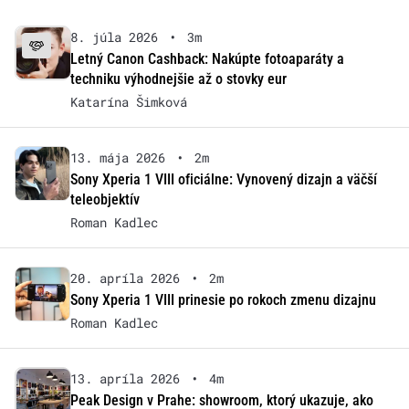
8. júla 2026
•
3m
Letný Canon Cashback: Nakúpte fotoaparáty a
techniku výhodnejšie až o stovky eur
Katarína Šimková
13. mája 2026
•
2m
Sony Xperia 1 VIII oficiálne: Vynovený dizajn a väčší
teleobjektív
Roman Kadlec
20. apríla 2026
•
2m
Sony Xperia 1 VIII prinesie po rokoch zmenu dizajnu
Roman Kadlec
13. apríla 2026
•
4m
Peak Design v Prahe: showroom, ktorý ukazuje, ako