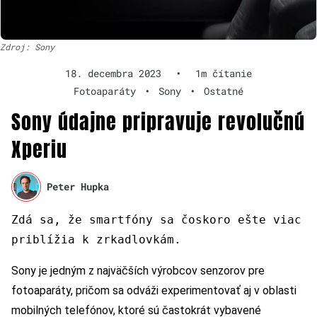
Zdroj: Sony
18. decembra 2023
•
1m čítanie
Fotoaparáty
•
Sony
•
Ostatné
Sony údajne pripravuje revolučnú
Xperiu
Peter Hupka
Zdá sa, že smartfóny sa čoskoro ešte viac
priblížia k zrkadlovkám.
Sony je jedným z najväčších výrobcov senzorov pre
fotoaparáty, pričom sa odváži experimentovať aj v oblasti
mobilných telefónov, ktoré sú častokrát vybavené