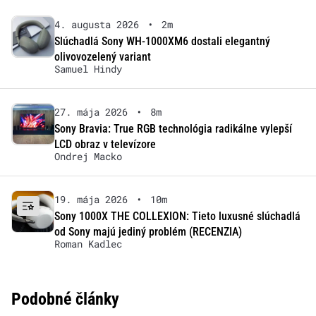
4. augusta 2026
•
2m
Slúchadlá Sony WH-1000XM6 dostali elegantný
olivovozelený variant
Samuel Hindy
27. mája 2026
•
8m
Sony Bravia: True RGB technológia radikálne vylepší
LCD obraz v televízore
Ondrej Macko
19. mája 2026
•
10m
Sony 1000X THE COLLEXION: Tieto luxusné slúchadlá
od Sony majú jediný problém (RECENZIA)
Roman Kadlec
Podobné články