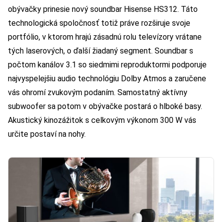
obývačky prinesie nový soundbar Hisense HS312. Táto
technologická spoločnosť totiž práve rozširuje svoje
portfólio, v ktorom hrajú zásadnú rolu televízory vrátane
tých laserových, o ďalší žiadaný segment. Soundbar s
počtom kanálov 3.1 so siedmimi reproduktormi podporuje
najvyspelejšiu audio technológiu Dolby Atmos a zaručene
vás ohromí zvukovým podaním. Samostatný aktívny
subwoofer sa potom v obývačke postará o hlboké basy.
Akustický kinozážitok s celkovým výkonom 300 W vás
určite postaví na nohy.