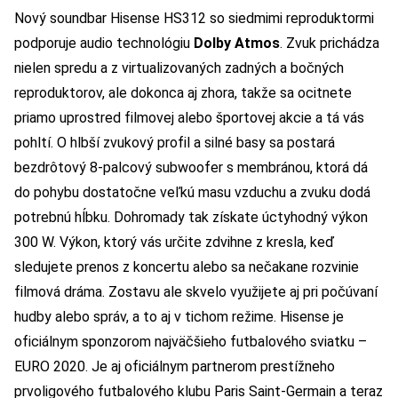
Nový soundbar Hisense HS312 so siedmimi reproduktormi
podporuje audio technológiu
Dolby Atmos
. Zvuk prichádza
nielen spredu a z virtualizovaných zadných a bočných
reproduktorov, ale dokonca aj zhora, takže sa ocitnete
priamo uprostred filmovej alebo športovej akcie a tá vás
pohltí. O hlbší zvukový profil a silné basy sa postará
bezdrôtový 8-palcový subwoofer s membránou, ktorá dá
do pohybu dostatočne veľkú masu vzduchu a zvuku dodá
potrebnú hĺbku. Dohromady tak získate úctyhodný výkon
300 W. Výkon, ktorý vás určite zdvihne z kresla, keď
sledujete prenos z koncertu alebo sa nečakane rozvinie
filmová dráma. Zostavu ale skvelo využijete aj pri počúvaní
hudby alebo správ, a to aj v tichom režime. Hisense je
oficiálnym sponzorom najväčšieho futbalového sviatku –
EURO 2020. Je aj oficiálnym partnerom prestížneho
prvoligového futbalového klubu Paris Saint-Germain a teraz