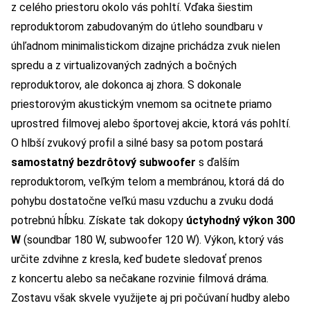
z celého priestoru okolo vás pohltí. Vďaka šiestim
reproduktorom zabudovaným do útleho soundbaru v
úhľadnom minimalistickom dizajne prichádza zvuk nielen
spredu a z virtualizovaných zadných a bočných
reproduktorov, ale dokonca aj zhora. S dokonale
priestorovým akustickým vnemom sa ocitnete priamo
uprostred filmovej alebo športovej akcie, ktorá vás pohltí.
O hlbší zvukový profil a silné basy sa potom postará
samostatný bezdrôtový subwoofer
s ďalším
reproduktorom, veľkým telom a membránou, ktorá dá do
pohybu dostatočne veľkú masu vzduchu a zvuku dodá
potrebnú hĺbku. Získate tak dokopy
úctyhodný výkon 300
W
(soundbar 180 W, subwoofer 120 W). Výkon, ktorý vás
určite zdvihne z kresla, keď budete sledovať prenos
z koncertu alebo sa nečakane rozvinie filmová dráma.
Zostavu však skvele využijete aj pri počúvaní hudby alebo