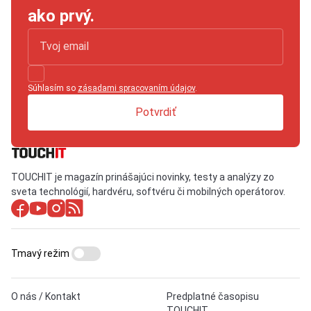
ako prvý.
Súhlasím so
zásadami spracovaním údajov
.
Potvrdiť
TOUCHIT je magazín prinášajúci novinky, testy a analýzy zo
sveta technológií, hardvéru, softvéru či mobilných operátorov.
Tmavý režim
O nás / Kontakt
Predplatné časopisu
TOUCHIT