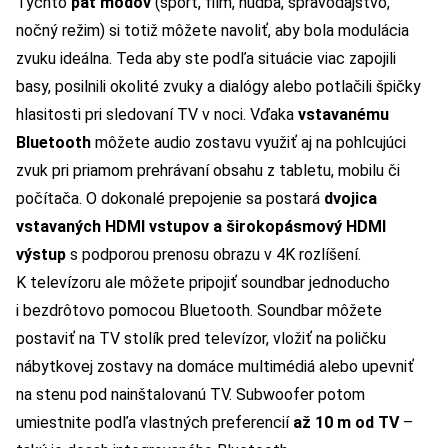
Týchto
päť módov
(šport, film, hudba, spravodajstvo,
nočný režim) si totiž môžete navoliť, aby bola modulácia
zvuku ideálna. Teda aby ste podľa situácie viac zapojili
basy, posilnili okolité zvuky a dialógy alebo potlačili špičky
hlasitosti pri sledovaní TV v noci. Vďaka
vstavanému
Bluetooth
môžete audio zostavu využiť aj na pohlcujúci
zvuk pri priamom prehrávaní obsahu z tabletu, mobilu či
počítača. O dokonalé prepojenie sa postará
dvojica
vstavaných HDMI vstupov a širokopásmový HDMI
výstup
s podporou prenosu obrazu v 4K rozlíšení.
K televízoru ale môžete pripojiť soundbar jednoducho
i bezdrôtovo pomocou Bluetooth. Soundbar môžete
postaviť na TV stolík pred televízor, vložiť na poličku
nábytkovej zostavy na domáce multimédiá alebo upevniť
na stenu pod nainštalovanú TV. Subwoofer potom
umiestnite podľa vlastných preferencií
až 10 m od TV
–