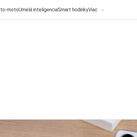
uto-moto
Umelá inteligencia
Smart hodinky
Viac
HLO BY VÁS ZAUJÍMAŤ
lačové správy
30. júla 2026
•
4m
ADÁVANIA
Letné tipy na filmy 
SkyShowtime, HBO
Zadajte frázu pre vyhľadanie
Katarína Šimková