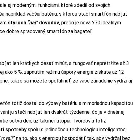
le aj modernými funkciami, ktoré zdedil od svojich
 napríklad väčšiu batériu, s ktorou stačí smartfón nabíjať
znam
štyroch
“naj”
dôvodov
, prečo je nova Y70 ideálnym
ce dobre spracovaný smartfón za bagateľ.
bíjať len krátkych desať minút, a fungovať nepretržite až 3
ej ako 5 %, zapnutím režimu úspory energie získate až 12
ne, takže sa môžete spoľahnúť, že vaše zariadenie vydrží aj
elefón totiž dostal do výbavy batériu s mimoriadnou kapacitou
aní ju stačí nabíjať len dvakrát týždenne, čo je v dnešnej
itie sotva deň, už takmer utópia. Tvorcovia totiž
tí spotreby
spolu s jedinečnou technológiou inteligentnej
“myslí”
na to, ako s energiou hospodáriť tak, aby vydržal bez