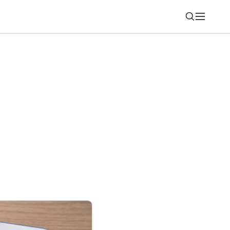
Nájsť
a seriály: Čo si pozrieť na Disney+,
 Max a DAFilms.sk?