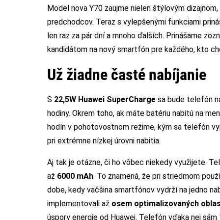
Model nova Y70 zaujme nielen štýlovým dizajnom, a
predchodcov. Teraz s vylepšenými funkciami prináša
len raz za pár dní a mnoho ďalších. Prinášame zo
kandidátom na nový smartfón pre každého, kto ch
Už žiadne časté nabíjanie
S
22,5W Huawei SuperCharge
sa bude telefón na
hodiny. Okrem toho, ak máte batériu nabitú na men
hodín v pohotovostnom režime, kým sa telefón vyp
pri extrémne nízkej úrovni nabitia.
Aj tak je otázne, či ho vôbec niekedy využijete. T
až
6000 mAh
. To znamená, že pri striedmom použív
dobe, kedy väčšina smartfónov vydrží na jedno nab
implementovali až
osem optimalizovaných oblas
úspory energie od Huawei. Telefón vďaka nej sám