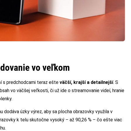
ledovanie vo veľkom
aní s predchodcami teraz ešte
väčší, krajší a detailnejší
. S
h vo väčšej veľkosti, či už ide o streamovanie videí, hranie
lenky.
 mu dodáva úzky výrez, aby sa plocha obrazovky využila v
azovky k telu skutočne vysoký – až 90,26 % – čo ešte viac
hu.