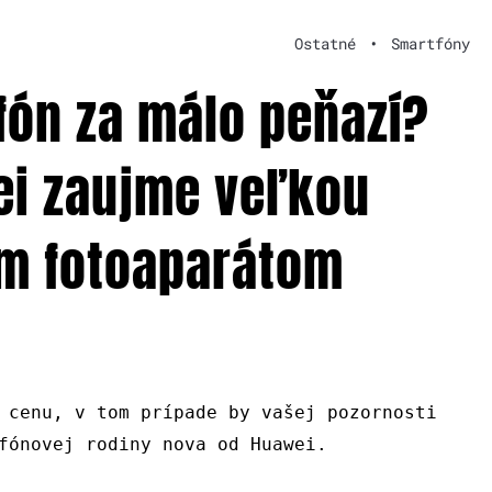
Ostatné
•
Smartfóny
fón za málo peňazí?
ei zaujme veľkou
tým fotoaparátom
 cenu, v tom prípade by vašej pozornosti
fónovej rodiny nova od Huawei.