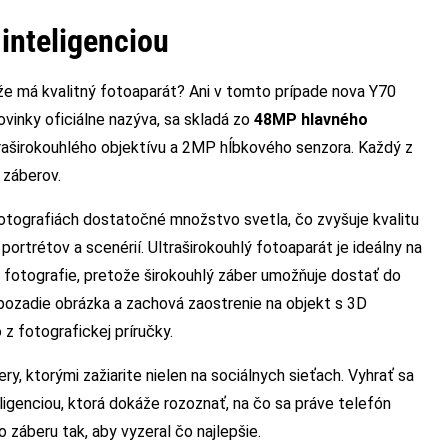
 inteligenciou
, že má kvalitný fotoaparát? Ani v tomto prípade nova Y70
ovinky oficiálne nazýva, sa skladá zo
48MP hlavného
raširokouhlého objektívu a 2MP hĺbkového senzora. Každý z
e záberov.
fotografiách dostatočné množstvo svetla, čo zvyšuje kvalitu
 portrétov a scenérií. Ultraširokouhlý fotoaparát je ideálny na
 fotografie, pretože širokouhlý záber umožňuje dostať do
 pozadie obrázka a zachová zaostrenie na objekt s 3D
z fotografickej príručky.
ery, ktorými zažiarite nielen na sociálnych sieťach. Vyhrať sa
igenciou, ktorá dokáže rozoznať, na čo sa práve telefón
záberu tak, aby vyzeral čo najlepšie.