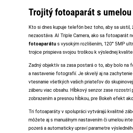
Trojitý fotoaparát s umelou
Kto si dnes kupuje telefón bez toho, aby sa uistil
nezaostáva. AI Triple Camera, ako sa fotoaparát n
fotoaparátu
s vysokým rozlíšením, 120° 5MP ult
trojice prispieva svojou troškou k výslednej kvalit
Zadný objektív sa zasa postará o to, aby bolo na 
a nastavenie fotografií. Je skvelý aj na zachytenie
vtesnanie všetkých vašich priateľov do skupinovej
záberu viac obsahu. Hĺbkový senzor zase rozostrí
zobrazením a presnou hĺbkou, pre Bokeh efekt ako 
Tri fotoaparáty v spolupráci vytvárajú kvalitné záb
môžete aj s manuálnym nastavením či umelou intel
pozerá a automaticky upraví parametre výsledného 