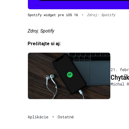
Spotify widget pre iOS 16
•
Zdroj: Spotify
Zdroj: Spotify
Prečítajte si aj:
21. febr
Chyták
Michal R
Aplikácie
•
Ostatné