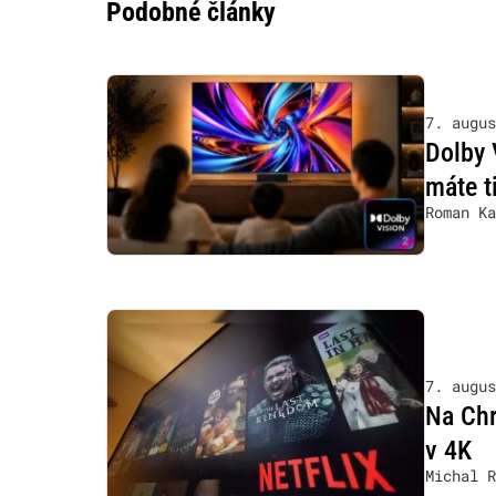
Podobné články
7. augus
Dolby 
máte t
Roman Ka
7. augus
Na Chr
v 4K
Michal R