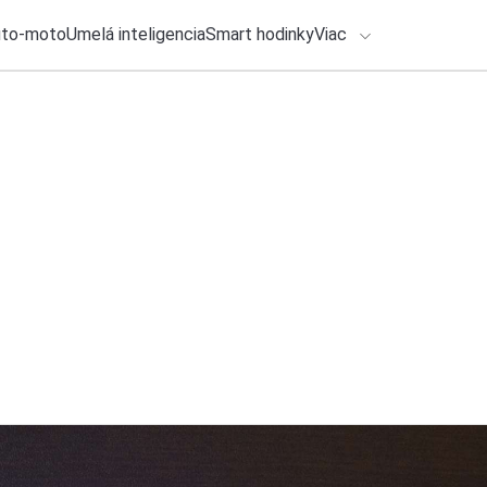
uto-moto
Umelá inteligencia
Smart hodinky
Viac
HLO BY VÁS ZAUJÍMAŤ
lačové správy
4. augusta 2026
•
2m
ADÁVANIA
Apple prinesie veľ
bude fungovať
Zadajte frázu pre vyhľadanie
Roman Kadlec