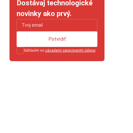
Dostávaj technologické
novinky ako prvý.
Potvrdiť
Súhlasím so
zásadami spracovaním údajov
.