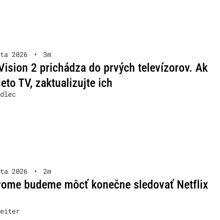
ta 2026
•
3m
Vision 2 prichádza do prvých televízorov. Ak
ieto TV, zaktualizujte ich
dlec
ta 2026
•
2m
ome budeme môcť konečne sledovať Netflix
eiter