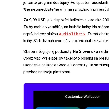
je tento program dostupný. Po spustení audiokníh 
% je nezanedbateľné a firma sa rozhodla priniesť ďa
Za 9,99 USD
je k dispozícii knižnica s viac ako 2
To by mohlo vystačiť aj na hrubšie knihy. Na našom
Audiolibrix
napríklad cez službu
. Tá má vlastn
knihy. Sú totiž nahovorené v profesionálnej kvalite 
Služba integruje aj podcasty.
Na Slovensku
sa dá 
Čoraz viac vysielateľov takéhoto obsahu sa presun
ukončenie aplikácie Google Podcasty. Tá sa zluč
prechod na svoju platformu.