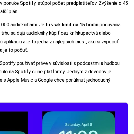
v ponuke Spotify, stúpol počet predplatiteľov. Zvýšenie o 45
lší plán.
00 000 audioknihami. Je tu však
limit na 15 hodín
počúvania.
 trhu sa dajú audioknihy kúpiť cez kníhkupectvá alebo
ú aplikáciu a je to jedna z najlepších ciest, ako si vypočuť
a je to počuť.
Spotify používať práve v súvislosti s podcastmi a hudbou.
ulo na Spotify či iné platformy. Jedným z dôvodov je
uje s Apple Music a Google chce ponúknuť jednoduchý