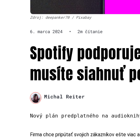
Zdroj: deepanker70 / Pixabay
6. marca 2024
•
2m čítanie
Spotify podporuj
musíte siahnuť po
Michal Reiter
Nový plán
predplatného
na audioknih
Firma chce pripútať svojich zákazníkov ešte viac a