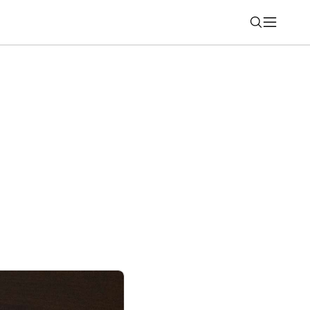
Nájsť
kú novinku pre iPhone a Windows. Takto