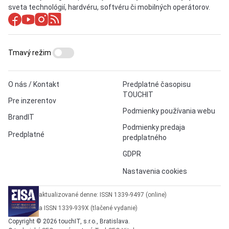
sveta technológií, hardvéru, softvéru či mobilných operátorov.
Tmavý režim
O nás / Kontakt
Predplatné časopisu
TOUCHIT
Pre inzerentov
Podmienky používania webu
BrandIT
Podmienky predaja
Predplatné
predplatného
GDPR
Nastavenia cookies
aktualizované denne: ISSN 1339-9497 (online)
a ISSN 1339-939X (tlačené vydanie)
Copyright © 2026 touchIT, s.r.o., Bratislava.