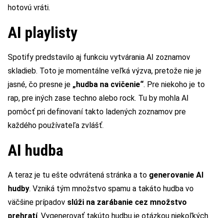
hotovú vráti.
AI playlisty
Spotify predstavilo aj funkciu vytvárania AI zoznamov
skladieb. Toto je momentálne veľká výzva, pretože nie je
jasné, čo presne je
„hudba na cvičenie“
. Pre niekoho je to
rap, pre iných zase techno alebo rock. Tu by mohla AI
pomôcť pri definovaní takto ladených zoznamov pre
každého používateľa zvlášť.
AI hudba
A teraz je tu ešte odvrátená stránka a to
generovanie AI
hudby
. Vzniká tým množstvo spamu a takáto hudba vo
väčšine prípadov
slúži na zarábanie cez množstvo
prehratí
. Vygenerovať takúto hudbu je otázkou niekoľkých