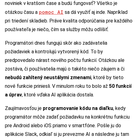
noviniek v kratšom čase a budú fungovať? Všetko je
pomoc AI
otázkou času a
sa dá využiť aj inde. Napríklad
pri triedení skladieb. Práve kvalita odporúčania pre každého
používateľa je niečo, čím sa služby môžu odlíšiť.
Programátori dnes fungujú skôr ako zadávatelia
požiadaviek a kontrolujú vytvorený kód. To by
predpovedalo nárast nového počtu funkcií. Otázkou ale
zostáva, či používatelia majú o takéto niečo záujem a či
nebudú zahltený neustálymi zmenami
, ktoré by tieto
nové funkcie priniesli. V minulom roku to bolo až
50 funkcií
a úprav
, ktoré vďaka AI aplikácia dostala.
Zaujímavosťou je
programovanie kódu na diaľku
, kedy
programátor môže zadať požiadavku na konkrétnu funkciu
pre Android alebo iOS priamo v smartfóne. Pošle ju do
aplikácie Slack, odkiaľ si ju prevezme AI a následne ju tam