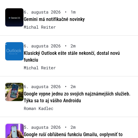
6. augusta 2026
•
1m
Gemini má notifikačné novinky
Michal Reiter
6. augusta 2026
•
2m
Klasický Outlook ešte stále nekončí, dostal novú
funkciu
Michal Reiter
6. augusta 2026
•
2m
Google vypne jednu zo svojich najznámejších služieb.
Týka sa to aj vášho Androidu
Roman Kadlec
5. augusta 2026
•
2m
Google ruší obľúbenú funkciu Gmailu, ovplyvniť to