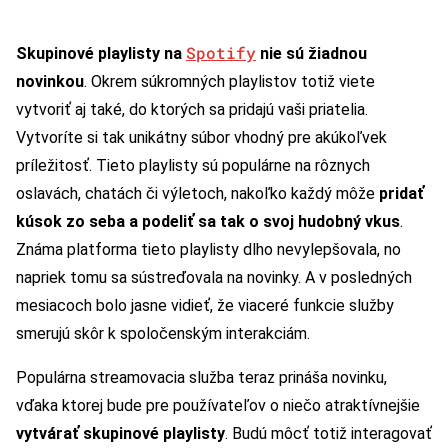
Spotify
Skupinové playlisty na
nie sú žiadnou
novinkou
. Okrem súkromných playlistov totiž viete
vytvoriť aj také, do ktorých sa pridajú vaši priatelia.
Vytvoríte si tak unikátny súbor vhodný pre akúkoľvek
príležitosť. Tieto playlisty sú populárne na rôznych
oslavách, chatách či výletoch, nakoľko každý môže
pridať
kúsok zo seba a podeliť sa tak o svoj hudobný vkus
.
Známa platforma tieto playlisty dlho nevylepšovala, no
napriek tomu sa sústreďovala na novinky. A v posledných
mesiacoch bolo jasne vidieť, že viaceré funkcie služby
smerujú skôr k spoločenským interakciám.
Populárna streamovacia služba teraz prináša novinku,
vďaka ktorej bude pre používateľov o niečo atraktívnejšie
vytvárať skupinové playlisty
. Budú môcť totiž interagovať