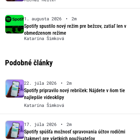
1. augusta 2026
•
2m
Spotify spustilo nový režim pre bežcov, zatiaľ len v
obmedzenom režime
Katarína Šimková
Podobné články
22. júla 2026
•
2m
Spotify pripravilo nový rebríček: Nájdete v ňom tie
najlepšie videoklipy
Katarína Šimková
17. júla 2026
•
2m
Spotify spúšťa možnosť spravovania účtov rodičmi
(takmer) pre všetkých používateľov