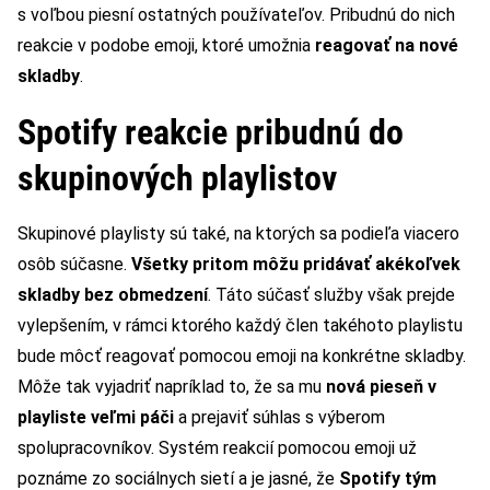
s voľbou piesní ostatných používateľov. Pribudnú do nich
reakcie v podobe emoji, ktoré umožnia
reagovať na nové
skladby
.
Spotify reakcie pribudnú do
skupinových playlistov
Skupinové playlisty sú také, na ktorých sa podieľa viacero
osôb súčasne.
Všetky pritom môžu pridávať akékoľvek
skladby bez obmedzení
. Táto súčasť služby však prejde
vylepšením, v rámci ktorého každý člen takéhoto playlistu
bude môcť reagovať pomocou emoji na konkrétne skladby.
Môže tak vyjadriť napríklad to, že sa mu
nová pieseň v
playliste veľmi páči
a prejaviť súhlas s výberom
spolupracovníkov. Systém reakcií pomocou emoji už
poznáme zo sociálnych sietí a je jasné, že
Spotify tým