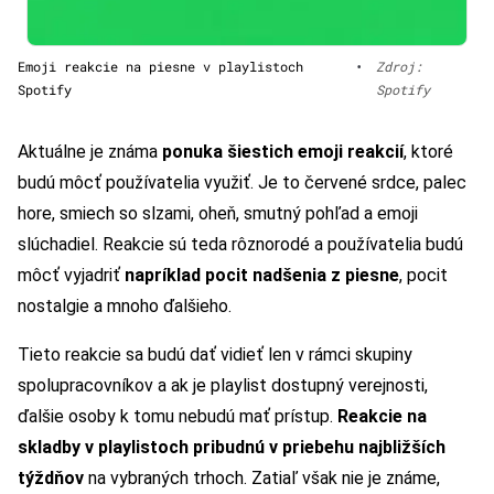
Emoji reakcie na piesne v playlistoch
•
Zdroj:
Spotify
Spotify
Aktuálne je známa
ponuka šiestich emoji reakcií
, ktoré
budú môcť používatelia využiť. Je to červené srdce, palec
hore, smiech so slzami, oheň, smutný pohľad a emoji
slúchadiel. Reakcie sú teda rôznorodé a používatelia budú
môcť vyjadriť
napríklad pocit nadšenia z piesne
, pocit
nostalgie a mnoho ďalšieho.
Tieto reakcie sa budú dať vidieť len v rámci skupiny
spolupracovníkov a ak je playlist dostupný verejnosti,
ďalšie osoby k tomu nebudú mať prístup.
Reakcie na
skladby v playlistoch pribudnú v priebehu najbližších
týždňov
na vybraných trhoch. Zatiaľ však nie je známe,