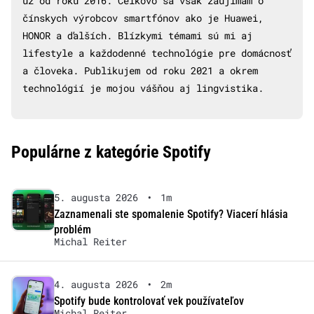
už od roku 2016. Celkovo sa však zaujímam o
čínskych výrobcov smartfónov ako je Huawei,
HONOR a ďalších. Blízkymi témami sú mi aj
lifestyle a každodenné technológie pre domácnosť
a človeka. Publikujem od roku 2021 a okrem
technológií je mojou vášňou aj lingvistika.
Populárne z kategórie Spotify
5. augusta 2026
•
1m
Zaznamenali ste spomalenie Spotify? Viacerí hlásia
problém
Michal Reiter
4. augusta 2026
•
2m
Spotify bude kontrolovať vek používateľov
Michal Reiter