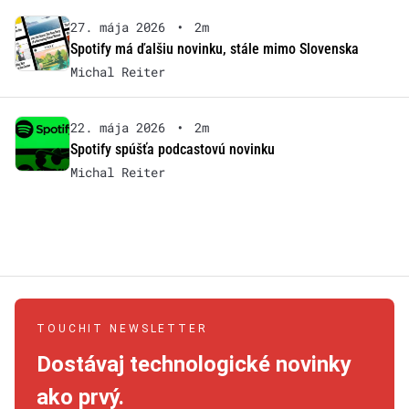
27. mája 2026
•
2m
Spotify má ďalšiu novinku, stále mimo Slovenska
Michal Reiter
22. mája 2026
•
2m
Spotify spúšťa podcastovú novinku
Michal Reiter
TOUCHIT NEWSLETTER
Dostávaj technologické novinky
ako prvý.