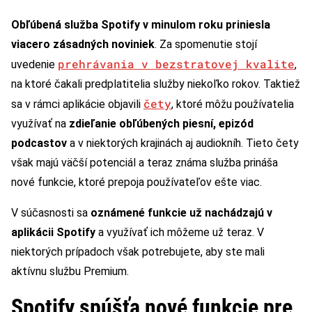
Obľúbená služba Spotify v minulom roku priniesla
viacero zásadných noviniek
. Za spomenutie stojí
prehrávania v bezstratovej kvalite
uvedenie
,
na ktoré čakali predplatitelia služby niekoľko rokov. Taktiež
čety
sa v rámci aplikácie objavili
, ktoré môžu používatelia
využívať na
zdieľanie obľúbených piesní, epizód
podcastov
a v niektorých krajinách aj audiokníh. Tieto čety
však majú väčší potenciál a teraz známa služba prináša
nové funkcie, ktoré prepoja používateľov ešte viac.
V súčasnosti sa
oznámené funkcie už nachádzajú v
aplikácii Spotify
a využívať ich môžeme už teraz. V
niektorých prípadoch však potrebujete, aby ste mali
aktívnu službu Premium.
Spotify spúšťa nové funkcie pre