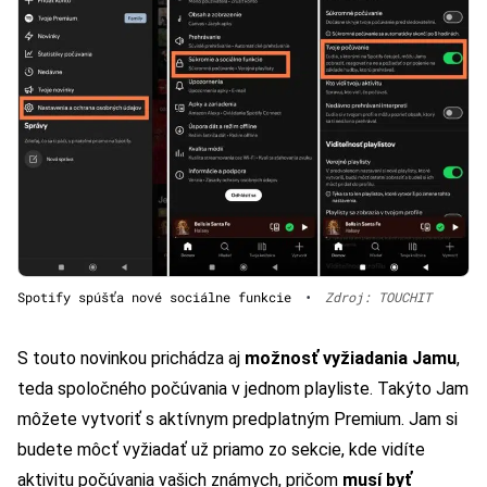
Spotify spúšťa nové sociálne funkcie
•
Zdroj: TOUCHIT
S touto novinkou prichádza aj
možnosť vyžiadania Jamu
,
teda spoločného počúvania v jednom playliste. Takýto Jam
môžete vytvoriť s aktívnym predplatným Premium. Jam si
budete môcť vyžiadať už priamo zo sekcie, kde vidíte
aktivitu počúvania vašich známych, pričom
musí byť