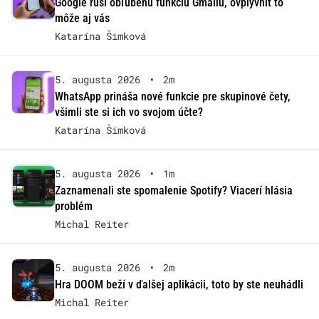
Google ruší obľúbenú funkciu Gmailu, ovplyvniť to
môže aj vás
Katarína Šimková
5. augusta 2026
•
2m
WhatsApp prináša nové funkcie pre skupinové čety,
všimli ste si ich vo svojom účte?
Katarína Šimková
5. augusta 2026
•
1m
Zaznamenali ste spomalenie Spotify? Viacerí hlásia
problém
Michal Reiter
5. augusta 2026
•
2m
Hra DOOM beží v ďalšej aplikácii, toto by ste neuhádli
Michal Reiter