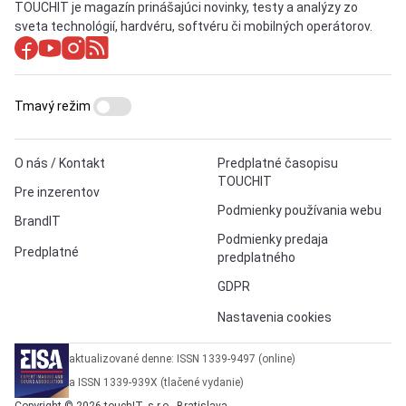
TOUCHIT je magazín prinášajúci novinky, testy a analýzy zo
sveta technológií, hardvéru, softvéru či mobilných operátorov.
Tmavý režim
O nás / Kontakt
Predplatné časopisu
TOUCHIT
Pre inzerentov
Podmienky používania webu
BrandIT
Podmienky predaja
Predplatné
predplatného
GDPR
Nastavenia cookies
aktualizované denne: ISSN 1339-9497 (online)
a ISSN 1339-939X (tlačené vydanie)
Copyright © 2026 touchIT, s.r.o., Bratislava.