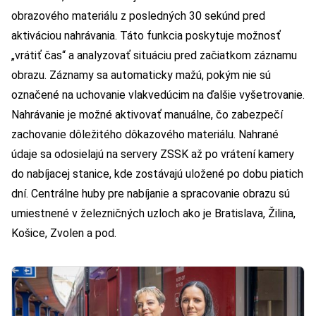
obrazového materiálu z posledných 30 sekúnd pred
aktiváciou nahrávania. Táto funkcia poskytuje možnosť
„vrátiť čas“ a analyzovať situáciu pred začiatkom záznamu
obrazu. Záznamy sa automaticky mažú, pokým nie sú
označené na uchovanie vlakvedúcim na ďalšie vyšetrovanie.
Nahrávanie je možné aktivovať manuálne, čo zabezpečí
zachovanie dôležitého dôkazového materiálu. Nahrané
údaje sa odosielajú na servery ZSSK až po vrátení kamery
do nabíjacej stanice, kde zostávajú uložené po dobu piatich
dní. Centrálne huby pre nabíjanie a spracovanie obrazu sú
umiestnené v železničných uzloch ako je Bratislava, Žilina,
Košice, Zvolen a pod.