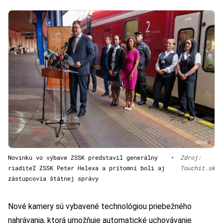
Novinku vo výbave ZSSK predstavil generálny
•
Zdroj:
riaditeľ ZSSK Peter Helexa a prítomní boli aj
Touchit.sk
zástupcovia štátnej správy
Nové kamery sú vybavené technológiou priebežného
nahrávania, ktorá umožňuje automatické uchovávanie