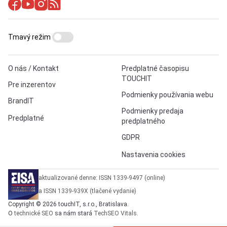
Tmavý režim
O nás / Kontakt
Predplatné časopisu
TOUCHIT
Pre inzerentov
Podmienky používania webu
BrandIT
Podmienky predaja
Predplatné
predplatného
GDPR
Nastavenia cookies
aktualizované denne: ISSN 1339-9497 (online)
a ISSN 1339-939X (tlačené vydanie)
Copyright © 2026 touchIT, s.r.o., Bratislava.
O
technické SEO
sa nám stará
TechSEO Vitals
.