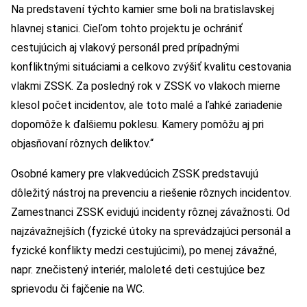
Na predstavení týchto kamier sme boli na bratislavskej
hlavnej stanici. Cieľom tohto projektu je ochrániť
cestujúcich aj vlakový personál pred prípadnými
konfliktnými situáciami a celkovo zvýšiť kvalitu cestovania
vlakmi ZSSK. Za posledný rok v ZSSK vo vlakoch mierne
klesol počet incidentov, ale toto malé a ľahké zariadenie
dopomôže k ďalšiemu poklesu. Kamery pomôžu aj pri
objasňovaní rôznych deliktov.“
Osobné kamery pre vlakvedúcich ZSSK predstavujú
dôležitý nástroj na prevenciu a riešenie rôznych incidentov.
Zamestnanci ZSSK evidujú incidenty rôznej závažnosti. Od
najzávažnejších (fyzické útoky na sprevádzajúci personál a
fyzické konflikty medzi cestujúcimi), po menej závažné,
napr. znečistený interiér, maloleté deti cestujúce bez
sprievodu či fajčenie na WC.