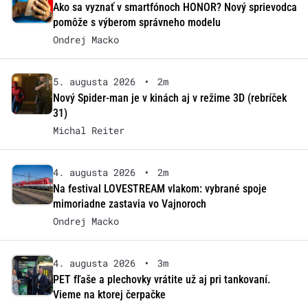
Ako sa vyznať v smartfónoch HONOR? Nový sprievodca
pomôže s výberom správneho modelu
Ondrej Macko
5. augusta 2026
•
2m
Nový Spider-man je v kinách aj v režime 3D (rebríček
31)
Michal Reiter
4. augusta 2026
•
2m
Na festival LOVESTREAM vlakom: vybrané spoje
mimoriadne zastavia vo Vajnoroch
Ondrej Macko
4. augusta 2026
•
3m
PET fľaše a plechovky vrátite už aj pri tankovaní.
Vieme na ktorej čerpačke