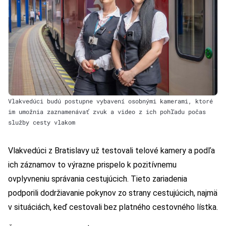
Vlakvedúci budú postupne vybavení osobnými kamerami, ktoré
im umožnia zaznamenávať zvuk a video z ich pohľadu počas
služby cesty vlakom
Vlakvedúci z Bratislavy už testovali telové kamery a podľa
ich záznamov to výrazne prispelo k pozitívnemu
ovplyvneniu správania cestujúcich. Tieto zariadenia
podporili dodržiavanie pokynov zo strany cestujúcich, najmä
v situáciách, keď cestovali bez platného cestovného lístka.