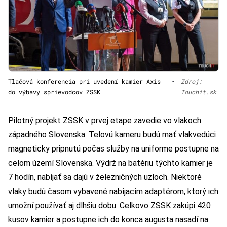
Tlačová konferencia pri uvedení kamier Axis
•
Zdroj:
do výbavy sprievodcov ZSSK
Touchit.sk
Pilotný projekt ZSSK v prvej etape zavedie vo vlakoch
západného Slovenska. Telovú kameru budú mať vlakvedúci
magneticky pripnutú počas služby na uniforme postupne na
celom území Slovenska. Výdrž na batériu týchto kamier je
7 hodín, nabíjať sa dajú v železničných uzloch. Niektoré
vlaky budú časom vybavené nabíjacím adaptérom, ktorý ich
umožní používať aj dlhšiu dobu. Celkovo ZSSK zakúpi 420
kusov kamier a postupne ich do konca augusta nasadí na