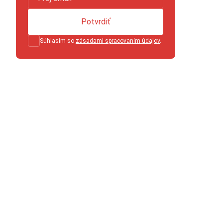
Potvrdiť
Súhlasím so
zásadami spracovaním údajov
.