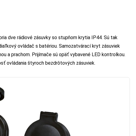
tvoria dve rádiové zásuvky so stupňom krytia IP44. Sú tak
 diaľkový ovládač s batériou. Samozatvárací kryt zásuviek
inou a prachom. Prijímače sú opäť vybavené LED kontrolkou.
sť ovládania štyroch bezdrôtových zásuviek.