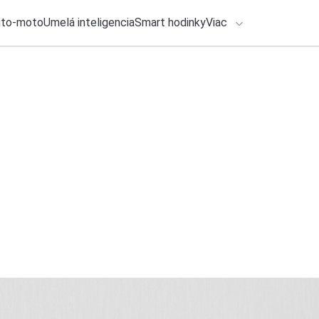
uto-moto
Umelá inteligencia
Smart hodinky
Viac
HLO BY VÁS ZAUJÍMAŤ
lačové správy
24. júla 2026
•
4m
ADÁVANIA
Analýza: Každé trid
elektrické
Zadajte frázu pre vyhľadanie
Ondrej Macko