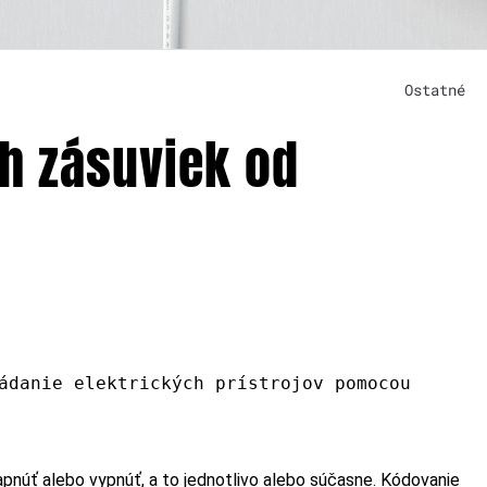
Ostatné
h zásuviek od
ádanie elektrických prístrojov pomocou
núť alebo vypnúť, a to jednotlivo alebo súčasne. Kódovanie