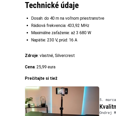
Technické údaje
Dosah: do 40 m na voľnom priestranstve
Rádiová frekvencia: 433,92 MHz
Maximálne zaťaženie: až 3 680 W
Napätie: 230 V, prúd: 16 A
Zdroje
: vlastné, Silvercrest
Cena
: 25,99 eura
Prečítajte si tiež
5. marca
Kvalit
Ondrej M