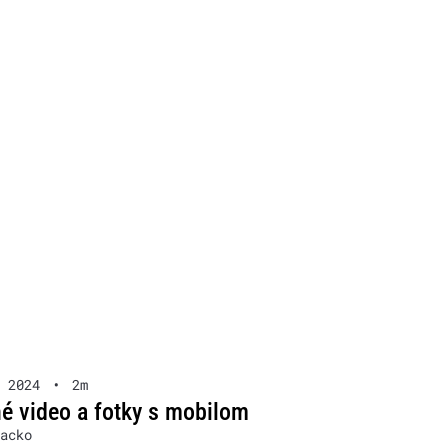
 2024
•
2m
né video a fotky s mobilom
acko