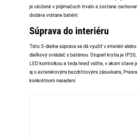
je uložené v prijímačoch trvalo a zostane zachovan
dodáva vrátane batérií.
Súprava do interiéru
Táto 5-dielna súprava sa dá využiť v interiéri alebo
diaľkový ovládač s batériou. Stupeň krytia je IP20,
LED kontrolkou a teda hneď vidíte, v akom stave je
aj s exteriérovými bezdrôtovými zásuvkami, Presne
konkrétnom nasadení.