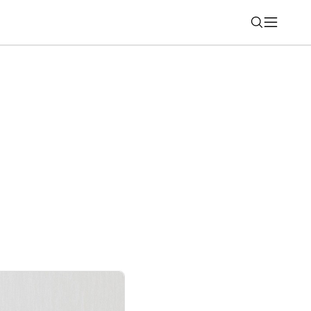
Nájsť
siate predané jazdené auto je dnes