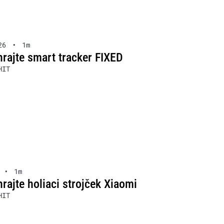
26
•
1m
rajte smart tracker FIXED
HIT
•
1m
ajte holiaci strojček Xiaomi
HIT