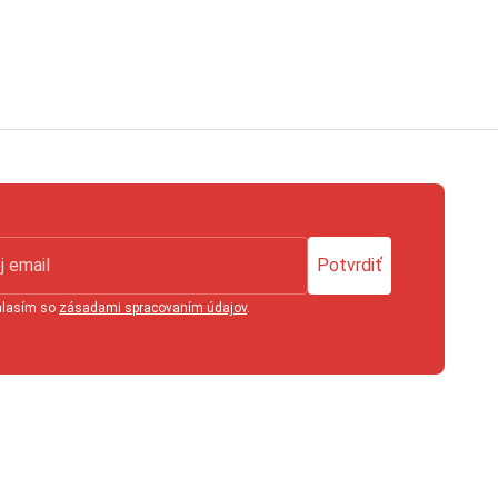
Potvrdiť
hlasím so
zásadami spracovaním údajov
.