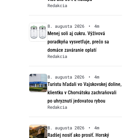
Redakcia
8. augusta 2026
•
4m
Menej soli aj cukru. Výživová
poradkyňa vysvetľuje, prečo sa
domáce zaváranie oplatí
Redakcia
8. augusta 2026
•
4m
Turistu hľadali vo Vajskovskej doline,
klientku v Chorvátsku zachraňovali
po uhryznutí jedovatou rybou
Redakcia
8. augusta 2026
•
4m
Radšej nosiť ako prosiť. Horský