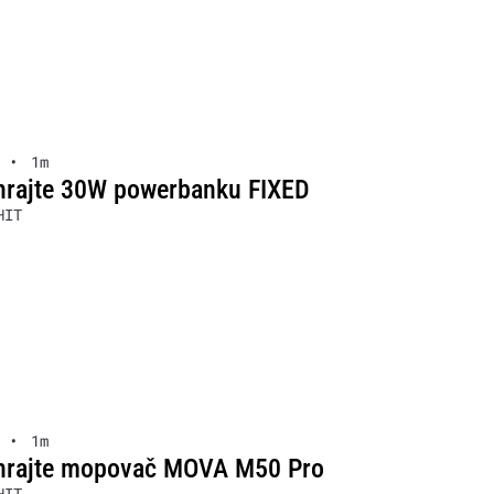
•
1m
hrajte 30W powerbanku FIXED
HIT
•
1m
hrajte mopovač MOVA M50 Pro
HIT