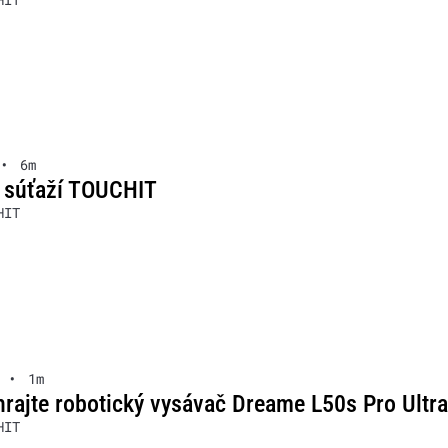
•
6m
 súťaží TOUCHIT
HIT
•
1m
rajte robotický vysávač Dreame L50s Pro Ultra
HIT