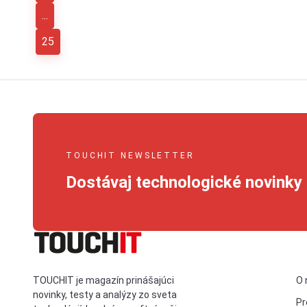
...
25
TOUCHIT NEWSLETTER
Dostávaj technologické novinky 
TOUCHIT je magazín prinášajúci
O 
novinky, testy a analýzy zo sveta
Pr