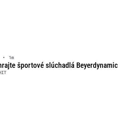
•
1m
rajte športové slúchadlá Beyerdynamic
HIT