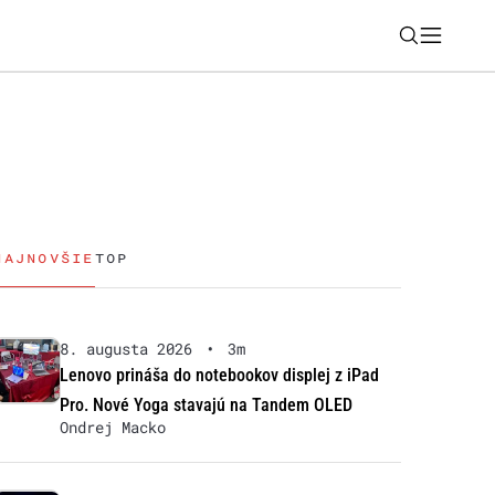
Nájsť
stival? Túto výbavu som otestovala na
NAJNOVŠIE
TOP
8. augusta 2026
•
3m
Lenovo prináša do notebookov displej z iPad
Pro. Nové Yoga stavajú na Tandem OLED
Ondrej Macko