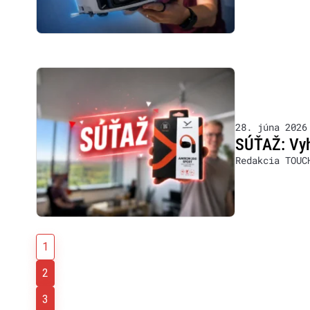
28. júna 2026
SÚŤAŽ: Vyh
Redakcia TOUC
1
2
3