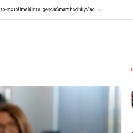
uto-moto
Umelá inteligencia
Smart hodinky
Viac
HLO BY VÁS ZAUJÍMAŤ
lačové správy
27. júla 2026
•
6m
Čo si beriem na fe
ADÁVANIA
troch festivaloch
Zadajte frázu pre vyhľadanie
Katarína Šimková