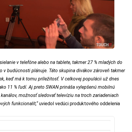
ysielanie v telefóne alebo na tablete, takmer 27 % mladých do
 to v budúcnosti plánuje. Táto skupina divákov zároveň takmer
k, keď má k tomu príležitosť. V celkovej populácii už dnes
 ako 11 % ľudí. Aj preto SWAN prináša vylepšenú mobilnú
kanálov, možnosť sledovať televíziu na troch zariadeniach
vých funkcionalít,“
uviedol vedúci produktového oddelenia