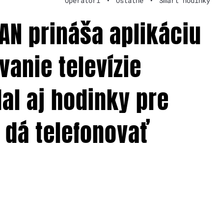
Operátori
•
Ostatné
•
Smart hodinky
AN prináša aplikáciu
anie televízie
al aj hodinky pre
a dá telefonovať