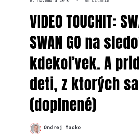
8. novembra 2016
•
8m čítanie
VIDEO TOUCHIT: SW
SWAN GO na sledov
kdekoľvek. A prid
deti, z ktorých s
(doplnené)
Ondrej Macko