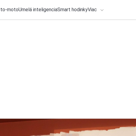
uto-moto
Umelá inteligencia
Smart hodinky
Viac
HLO BY VÁS ZAUJÍMAŤ
lačové správy
5. augusta 2026
•
1m
ADÁVANIA
Zaznamenali ste sp
Michal Reiter
Zadajte frázu pre vyhľadanie