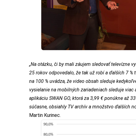
„Na otázku, či by mali záujem sledovať televízne v
25 rokov odpovedalo, že tak už robí a ďalších 7 %
na 100 % uvádza, že video obsah sleduje kedykoľve
vysielanie na mobilných zariadeniach sleduje viac
aplikáciu SWAN GO, ktorá za 3,99 € ponúkne až 33 
súčasne, obsiahly TV archív a množstvo ďalších no
Martin Kurinec.