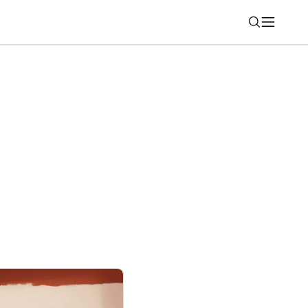
Nájsť
omalenie Spotify? Viacerí hlásia problém