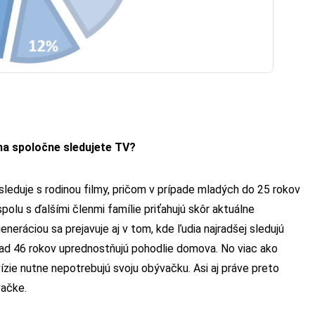
na spoločne sledujete TV?
eduje s rodinou filmy, pričom v prípade mladých do 25 rokov
spolu s ďalšími členmi famílie priťahujú skôr aktuálne
neráciou sa prejavuje aj v tom, kde ľudia najradšej sledujú
v nad 46 rokov uprednostňujú pohodlie domova. No viac ako
ízie nutne nepotrebujú svoju obývačku. Asi aj práve preto
vačke.