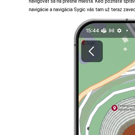
navigovať sa na presné miesta. Keď poznáte správ
navigácie a navigácia Sygic vás tam už teraz zaved