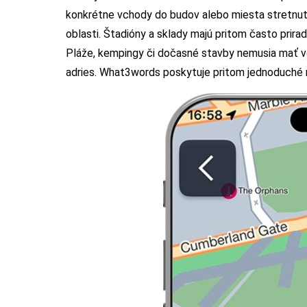
konkrétne vchody do budov alebo miesta stretnutí
oblasti. Štadióny a sklady majú pritom často prira
Pláže, kempingy či dočasné stavby nemusia mať vô
adries. What3words poskytuje pritom jednoduché r