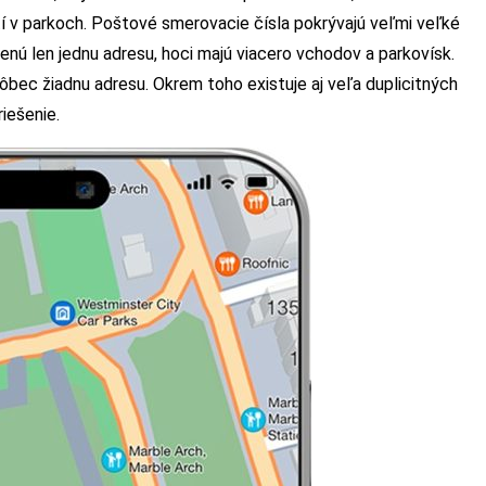
 v parkoch. Poštové smerovacie čísla pokrývajú veľmi veľké
denú len jednu adresu, hoci majú viacero vchodov a parkovísk.
bec žiadnu adresu. Okrem toho existuje aj veľa duplicitných
iešenie.