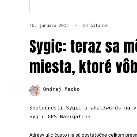
10. januára 2025
•
3m čítanie
Sygic: teraz sa m
miesta, ktoré vô
Ondrej Macko
Spoločnosti Sygic a what3words na v
Sygic GPS Navigation.
Adresy ulíc často nie sú dostatočne celkom presné