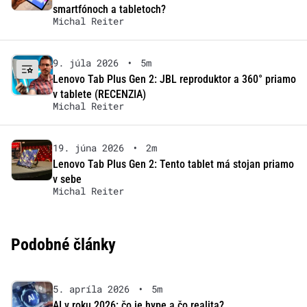
smartfónoch a tabletoch?
Michal Reiter
9. júla 2026
•
5m
Lenovo Tab Plus Gen 2: JBL reproduktor a 360° priamo
v tablete (RECENZIA)
Michal Reiter
19. júna 2026
•
2m
Lenovo Tab Plus Gen 2: Tento tablet má stojan priamo
v sebe
Michal Reiter
Podobné články
5. apríla 2026
•
5m
AI v roku 2026: čo je hype a čo realita?