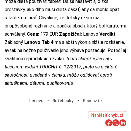
môže dieťa používať tablet. Dá sa nastaviť aj dĺžka
prestávky, ako dlho musí dieťa čakať, aby sa mohlo opäť
s tabletom hrať. Chválime, že detský režim má
prispôsobené rozhranie a ponúka obsah, ktorý bol kurátormi
schválený.
Cena:
179 EUR
Zapožičal:
Lenovo
Verdikt
Základný
Lenovo Tab 4
má slabší výkon a nižšie rozlíšenie,
avšak na bežné používanie jeho výbava postačuje. Poteší aj
kvalitnou reprodukciou zvuku.
Tento článok vyšiel aj v
tlačenom vydaní TOUCHIT č. 12/2017, preto sa niektoré
skutočnosti uvedené v článku, môžu odlišovať oproti
aktuálnemu dátumu publikovania.
Lenovo
•
Notebooky
•
Recenzie
Nahlásiť chybu