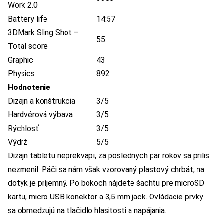
Work 2.0
Battery life
14:57
3DMark Sling Shot –
55
Total score
Graphic
43
Physics
892
Hodnotenie
Dizajn a konštrukcia
3/5
Hardvérová výbava
3/5
Rýchlosť
3/5
Výdrž
5/5
Dizajn tabletu neprekvapí, za posledných pár rokov sa príliš
nezmenil. Páči sa nám však vzorovaný plastový chrbát, na
dotyk je príjemný. Po bokoch nájdete šachtu pre microSD
kartu, micro USB konektor a 3,5 mm jack. Ovládacie prvky
sa obmedzujú na tlačidlo hlasitosti a napájania.