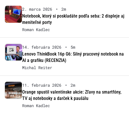
2. marca 2026
•
2m
Notebook, ktorý si poskladáte podľa seba: 2 displeje aj
meniteľné porty
Roman Kadlec
14. februára 2026
•
5m
Lenovo ThinkBook 16p G6: Silný pracovný notebook na
AI a grafiku (RECENZIA)
Michal Reiter
11. februára 2026
•
2m
Orange spustil valentínske akcie: Zľavy na smartfóny,
TV aj notebooky a darček k paušálu
Roman Kadlec