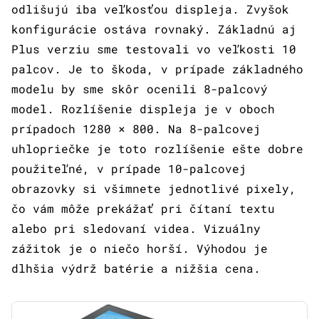
odlišujú iba veľkosťou displeja. Zvyšok
konfigurácie ostáva rovnaký. Základnú aj
Plus verziu sme testovali vo veľkosti 10
palcov. Je to škoda, v prípade základného
modelu by sme skôr ocenili 8-palcový
model. Rozlíšenie displeja je v oboch
prípadoch 1280 × 800. Na 8-palcovej
uhlopriečke je toto rozlíšenie ešte dobre
použiteľné, v prípade 10-palcovej
obrazovky si všimnete jednotlivé pixely,
čo vám môže prekážať pri čítaní textu
alebo pri sledovaní videa. Vizuálny
zážitok je o niečo horší. Výhodou je
dlhšia výdrž batérie a nižšia cena.