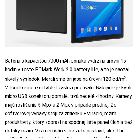
Batéria s kapacitou 7000 mAh ponúka výdrž na úrovni 15
hodín v teste PCMark Work 2.0 battery life, a to je naozaj
2
skvelý výsledok. Merali sme pri jase na úrovni 120 cd/m
.
V tomto smere si tablet zaslúži pochvalu. Nabíjanie je kvôli
micro USB konektoru pomalé, trvá necelé 4 hodiny. Kamery
majú rozlíšenie 5 Mpx a 2 Mpx v prípade prednej. Zo
softvérovej výbavy stojí za zmienku FM rádio, režim
produktivity, ktorý zobrazí na spodnej lište panel úloh a tiež
detský režim. V rámci neho si môžete nastaviť, ako dlho