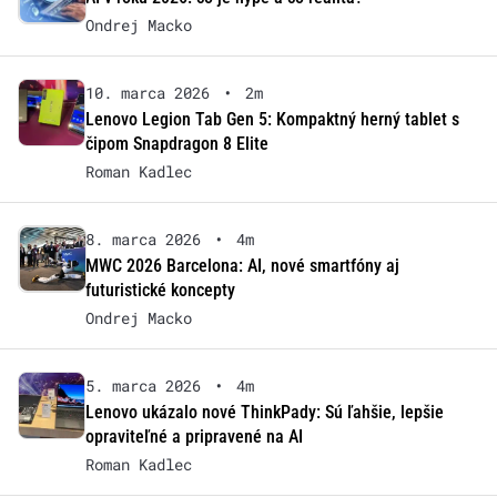
Ondrej Macko
10. marca 2026
•
2m
Lenovo Legion Tab Gen 5: Kompaktný herný tablet s
čipom Snapdragon 8 Elite
Roman Kadlec
8. marca 2026
•
4m
MWC 2026 Barcelona: AI, nové smartfóny aj
futuristické koncepty
Ondrej Macko
5. marca 2026
•
4m
Lenovo ukázalo nové ThinkPady: Sú ľahšie, lepšie
opraviteľné a pripravené na AI
Roman Kadlec