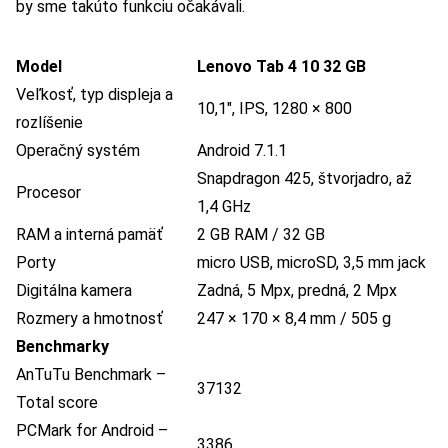
by sme takúto funkciu očakávali.
Model
Lenovo Tab 4 10 32 GB
Veľkosť, typ displeja a
10,1″, IPS, 1280 × 800
rozlíšenie
Operačný systém
Android 7.1.1
Snapdragon 425, štvorjadro, až
Procesor
1,4 GHz
RAM a interná pamäť
2 GB RAM / 32 GB
Porty
micro USB, microSD, 3,5 mm jack
Digitálna kamera
Zadná, 5 Mpx, predná, 2 Mpx
Rozmery a hmotnosť
247 × 170 × 8,4 mm / 505 g
Benchmarky
AnTuTu Benchmark –
37132
Total score
PCMark for Android –
3386