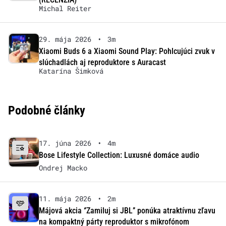
Michal Reiter
29. mája 2026
•
3m
Xiaomi Buds 6 a Xiaomi Sound Play: Pohlcujúci zvuk v
slúchadlách aj reproduktore s Auracast
Katarína Šimková
Podobné články
17. júna 2026
•
4m
Bose Lifestyle Collection: Luxusné domáce audio
Ondrej Macko
11. mája 2026
•
2m
Májová akcia ‘’Zamiluj si JBL’’ ponúka atraktívnu zľavu
na kompaktný párty reproduktor s mikrofónom