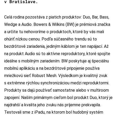
v Bratislave.
Celá rodina pozostáva z piatich produktov: Duo, Bar, Bass,
Wedge a Audio. Bowers & Wilkins (BW) je prémiová značka
a určite tu nehovoríme o produktoch, ktoré by vás mali
ohúriť nízkou cenou. Podľa súčasného trendu sú to
bezdrôtové zariadenia, jediným káblom je ten napájací. Až
na produkt Audio sú to aktívne reproduktory, ktoré spojíte
ideálne s mobilným zariadením. BW poskytuje aj špeciálnu
mobilnú aplikáciu a na bezdrôtové pripojenie používa
mriežkovú sieť Robust Mesh. Výsledkom je kvalitný zvuk
s extrémne rýchlou synchronizáciou medzi reproduktormi.
Produkty sa dajú používať samostatne alebo v multiroom
zapojení. Naším primárnym cieľom bol produkt Duo, ktorý je
najdrahší a kvalita jeho zvuku nás príjemne prekvapila.
Testovali sme z iPadu, na ktorom bol hudobný systém