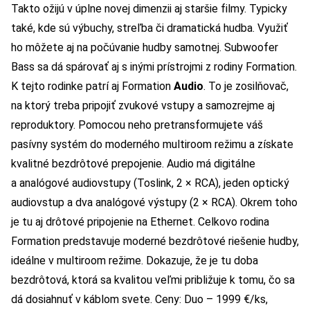
Takto ožijú v úplne novej dimenzii aj staršie filmy. Typicky
také, kde sú výbuchy, streľba či dramatická hudba. Využiť
ho môžete aj na počúvanie hudby samotnej. Subwoofer
Bass sa dá spárovať aj s inými prístrojmi z rodiny Formation.
K tejto rodinke patrí aj Formation
Audio
. To je zosilňovač,
na ktorý treba pripojiť zvukové vstupy a samozrejme aj
reproduktory. Pomocou neho pretransformujete váš
pasívny systém do moderného multiroom režimu a získate
kvalitné bezdrôtové prepojenie. Audio má digitálne
a analógové audiovstupy (Toslink, 2 × RCA), jeden optický
audiovstup a dva analógové výstupy (2 × RCA). Okrem toho
je tu aj drôtové pripojenie na Ethernet. Celkovo rodina
Formation predstavuje moderné bezdrôtové riešenie hudby,
ideálne v multiroom režime. Dokazuje, že je tu doba
bezdrôtová, ktorá sa kvalitou veľmi približuje k tomu, čo sa
dá dosiahnuť v káblom svete. Ceny: Duo – 1999 €/ks,