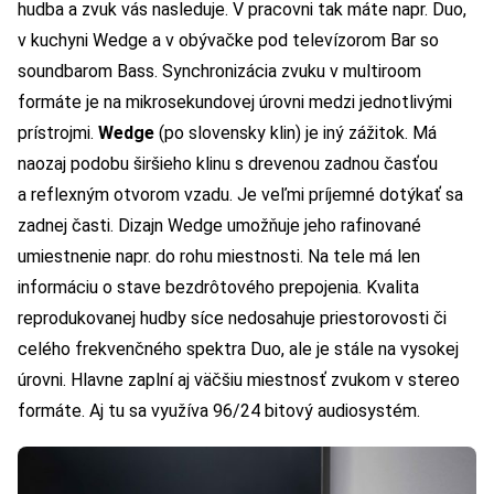
hudba a zvuk vás nasleduje. V pracovni tak máte napr. Duo,
v kuchyni Wedge a v obývačke pod televízorom Bar so
soundbarom Bass. Synchronizácia zvuku v multiroom
formáte je na mikrosekundovej úrovni medzi jednotlivými
prístrojmi.
Wedge
(po slovensky klin) je iný zážitok. Má
naozaj podobu širšieho klinu s drevenou zadnou časťou
a reflexným otvorom vzadu. Je veľmi príjemné dotýkať sa
zadnej časti. Dizajn Wedge umožňuje jeho rafinované
umiestnenie napr. do rohu miestnosti. Na tele má len
informáciu o stave bezdrôtového prepojenia. Kvalita
reprodukovanej hudby síce nedosahuje priestorovosti či
celého frekvenčného spektra Duo, ale je stále na vysokej
úrovni. Hlavne zaplní aj väčšiu miestnosť zvukom v stereo
formáte. Aj tu sa využíva 96/24 bitový audiosystém.