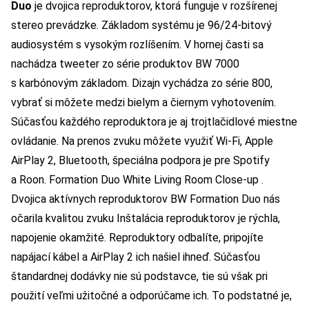
Duo
je dvojica reproduktorov, ktorá funguje v rozšírenej
stereo prevádzke. Základom systému je 96/24-bitový
audiosystém s vysokým rozlíšením. V hornej časti sa
nachádza tweeter zo série produktov BW 7000
s karbónovým základom. Dizajn vychádza zo série 800,
vybrať si môžete medzi bielym a čiernym vyhotovením.
Súčasťou každého reproduktora je aj trojtlačidlové miestne
ovládanie. Na prenos zvuku môžete využiť Wi-Fi, Apple
AirPlay 2, Bluetooth, špeciálna podpora je pre Spotify
a Roon. Formation Duo White Living Room Close-up .
Dvojica aktívnych reproduktorov BW Formation Duo nás
očarila kvalitou zvuku Inštalácia reproduktorov je rýchla,
napojenie okamžité. Reproduktory odbalíte, pripojíte
napájací kábel a AirPlay 2 ich našiel ihneď. Súčasťou
štandardnej dodávky nie sú podstavce, tie sú však pri
použití veľmi užitočné a odporúčame ich. To podstatné je,