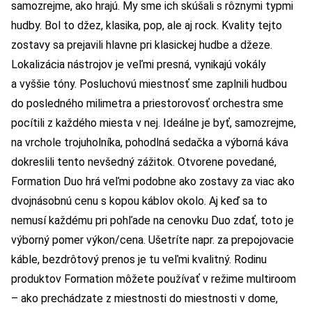
samozrejme, ako hrajú. My sme ich skúšali s rôznymi typmi
hudby. Bol to džez, klasika, pop, ale aj rock. Kvality tejto
zostavy sa prejavili hlavne pri klasickej hudbe a džeze.
Lokalizácia nástrojov je veľmi presná, vynikajú vokály
a vyššie tóny. Posluchovú miestnosť sme zaplnili hudbou
do posledného milimetra a priestorovosť orchestra sme
pocítili z každého miesta v nej. Ideálne je byť, samozrejme,
na vrchole trojuholníka, pohodlná sedačka a výborná káva
dokreslili tento nevšedný zážitok. Otvorene povedané,
Formation Duo hrá veľmi podobne ako zostavy za viac ako
dvojnásobnú cenu s kopou káblov okolo. Aj keď sa to
nemusí každému pri pohľade na cenovku Duo zdať, toto je
výborný pomer výkon/cena. Ušetríte napr. za prepojovacie
káble, bezdrôtový prenos je tu veľmi kvalitný. Rodinu
produktov Formation môžete používať v režime multiroom
– ako prechádzate z miestnosti do miestnosti v dome,