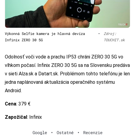
Výkonná Selfie kamera je hlavná devíza
•
Zdroj:
Infinix ZERO 30 5G
TOUCHIT.sk
Odolnosť voči vode a prachu IP53 chráni ZERO 30 5G vo
vlhkom počasí. Infinix ZERO 30 5G sa na Slovensku predáva
v sieti Alza.sk a Datart.sk. Problémom tohto telefónu je len
jedna naplánovaná aktualizácia operačného systému
Android.
Cena
: 379 €
Zapožičal
: Infinix
Google
•
Ostatné
•
Recenzie