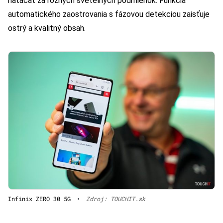
natáčať za rôznych svetelných podmienok. Funkcia
automatického zaostrovania s fázovou detekciou zaisťuje
ostrý a kvalitný obsah.
Infinix ZERO 30 5G
•
Zdroj: TOUCHIT.sk