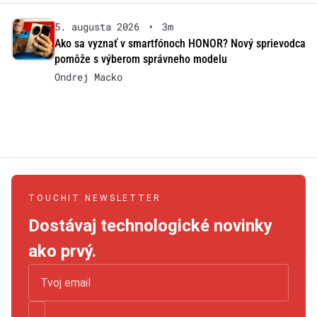
5. augusta 2026
•
3m
Ako sa vyznať v smartfónoch HONOR? Nový sprievodca
pomôže s výberom správneho modelu
Ondrej Macko
TOUCHIT NEWSLETTER
Dostávaj technologické novinky
ako prvý.