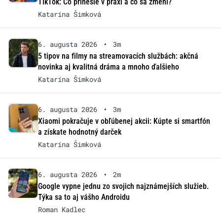
TikTok: Čo prinesie v praxi a čo sa zmení?
Katarína Šimková
6. augusta 2026
•
3m
5 tipov na filmy na streamovacích službách: akčná
novinka aj kvalitná dráma a mnoho ďalšieho
Katarína Šimková
6. augusta 2026
•
3m
Xiaomi pokračuje v obľúbenej akcii: Kúpte si smartfón
a získate hodnotný darček
Katarína Šimková
6. augusta 2026
•
2m
Google vypne jednu zo svojich najznámejších služieb.
Týka sa to aj vášho Androidu
Roman Kadlec