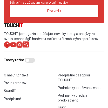
Súhlasím so
zásadami spracovaním údajov
.
Potvrdiť
TOUCHIT je magazín prinášajúci novinky, testy a analýzy zo
sveta technológií, hardvéru, softvéru či mobilných operátorov.
Tmavý režim
O nás / Kontakt
Predplatné časopisu
TOUCHIT
Pre inzerentov
Podmienky používania webu
BrandIT
Podmienky predaja
Predplatné
predplatného
GDPR