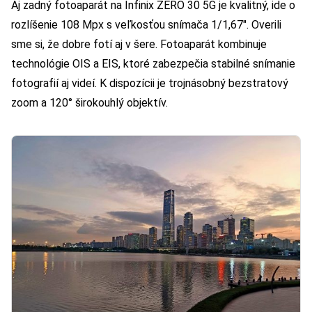
Aj zadný fotoaparát na Infinix ZERO 30 5G je kvalitný, ide o
rozlíšenie 108 Mpx s veľkosťou snímača 1/1,67″. Overili
sme si, že dobre fotí aj v šere. Fotoaparát kombinuje
technológie OIS a EIS, ktoré zabezpečia stabilné snímanie
fotografií aj videí. K dispozícii je trojnásobný bezstratový
zoom a 120° širokouhlý objektív.