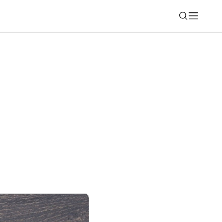
Nájsť
chádza do prvých televízorov. Ak máte
jte ich