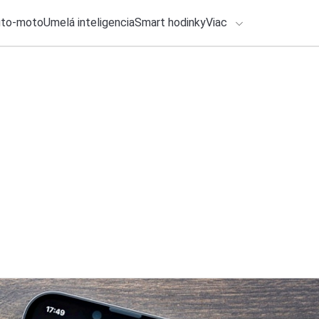
uto-moto
Umelá inteligencia
Smart hodinky
Viac
HLO BY VÁS ZAUJÍMAŤ
lačové správy
7. augusta 2026
•
3m
Dolby Vision 2 pri
ADÁVANIA
tieto TV, zaktualizu
Zadajte frázu pre vyhľadanie
Roman Kadlec