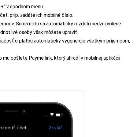
 „+“ v spodnom menu.
et, príp. zadáte ich mobilné číslo.
jemcov. Suma účtu sa automaticky rozdelí medzi zvolené
ednotlivé osoby však môžete upraviť.
žiadosť o platbu automaticky vygeneruje všetkým príjemcom,
mu pošlete Payme link, ktorý uhradí v mobilnej aplikácii