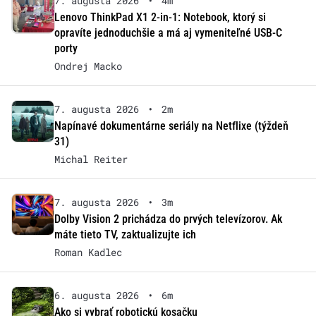
7. augusta 2026
•
4m
Lenovo ThinkPad X1 2-in-1: Notebook, ktorý si
opravíte jednoduchšie a má aj vymeniteľné USB-C
porty
Ondrej Macko
7. augusta 2026
•
2m
Napínavé dokumentárne seriály na Netflixe (týždeň
31)
Michal Reiter
7. augusta 2026
•
3m
Dolby Vision 2 prichádza do prvých televízorov. Ak
máte tieto TV, zaktualizujte ich
Roman Kadlec
6. augusta 2026
•
6m
Ako si vybrať robotickú kosačku