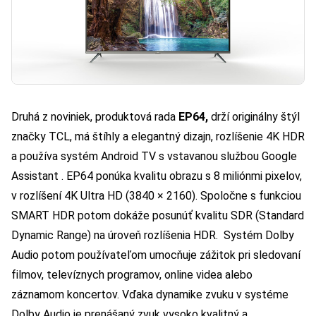
Druhá z noviniek, produktová rada
EP64,
drží originálny štýl
značky TCL, má štíhly a elegantný dizajn, rozlíšenie 4K HDR
a používa systém Android TV s vstavanou službou Google
Assistant . EP64 ponúka kvalitu obrazu s 8 miliónmi pixelov,
v rozlíšení 4K Ultra HD (3840 × 2160). Spoločne s funkciou
SMART HDR potom dokáže posunúť kvalitu SDR (Standard
Dynamic Range) na úroveň rozlíšenia HDR. Systém Dolby
Audio potom používateľom umocňuje zážitok pri sledovaní
filmov, televíznych programov, online videa alebo
záznamom koncertov. Vďaka dynamike zvuku v systéme
Dolby Audio je prenášaný zvuk vysoko kvalitný a