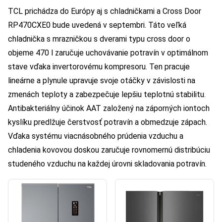
TCL prichádza do Európy aj s chladničkami a Cross Door
RP470CXE0 bude uvedená v septembri. Táto veľká
chladnička s mrazničkou s dverami typu cross door o
objeme 470 l zaručuje uchovávanie potravín v optimálnom
stave vďaka invertorovému kompresoru. Ten pracuje
lineárne a plynule upravuje svoje otáčky v závislosti na
zmenách teploty a zabezpečuje lepšiu teplotnú stabilitu.
Antibakteriálny účinok AAT založený na záporných iontoch
kyslíku predlžuje čerstvosť potravín a obmedzuje zápach.
Vďaka systému viacnásobného prúdenia vzduchu a
chladenia kovovou doskou zaručuje rovnomernú distribúciu
studeného vzduchu na každej úrovni skladovania potravín.