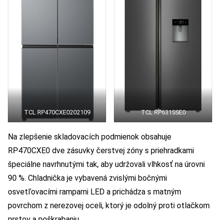
TCL RP470CXE0202109
TCL RP631SSE0
Na zlepšenie skladovacích podmienok obsahuje
RP470CXE0 dve zásuvky čerstvej zóny s priehradkami
špeciálne navrhnutými tak, aby udržovali vlhkosť na úrovni
90 %. Chladnička je vybavená zvislými bočnými
osvetľovacími rampami LED a prichádza s matným
povrchom z nerezovej oceli, ktorý je odolný proti otlačkom
prstov a poškrabaniu.