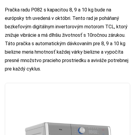
Pračka radu P082 s kapacitou 8, 9 a 10 kg bude na
európsky trh uvedená v októbri. Tento rad je poháňaný
bezkefovým digitálnym invertorovým motorom TCL, ktorý
znižuje vibrácie a má dlhšiu životnosť s 10ročnou zárukou.
Táto pračka s automatickým dávkovaním pre 8, 9 a 10 kg
bielizne meria hmotnosť každej várky bielizne a vypočíta
presné množstvo pracieho prostriedku a aviváže potrebnej
pre každý cyklus.