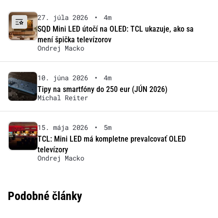
27. júla 2026
•
4m
SQD Mini LED útočí na OLED: TCL ukazuje, ako sa
mení špička televízorov
Ondrej Macko
10. júna 2026
•
4m
Tipy na smartfóny do 250 eur (JÚN 2026)
Michal Reiter
15. mája 2026
•
5m
TCL: Mini LED má kompletne prevalcovať OLED
televízory
Ondrej Macko
Podobné články