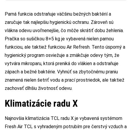
Parná funkcia odstraňuje väčšinu bežných baktérií a
zaručuje tak najlepšiu hygienickú ochranu. Zároveň sú
vlákna odevu uvoľnenejšie, čo môže skrátiť dobu žehlenia.
Pračka so sušičkou 8+5 kg je vybavená nielen parnou
funkciou, ale taktiež funkciou Air Refresh. Tento úsporný a
hygienický program osviežuje a zmäkčuje odevy tým, že
vytvára mikroparu, ktorá preniká do vlákien a odstraňuje
zápach a bežné baktérie. Vyhnúť sa zbytočnému praniu
znamená nielen šetriť vodu a prací prostriedok, ale taktiež
zachovať dlhšiu životnosť odevu.
Klimatizácie radu X
Najnovšia klimatizácia TCL radu X je vybavená systémom
Fresh Air TCL s vyhradeným potrubím pre čerstvý vzduch a