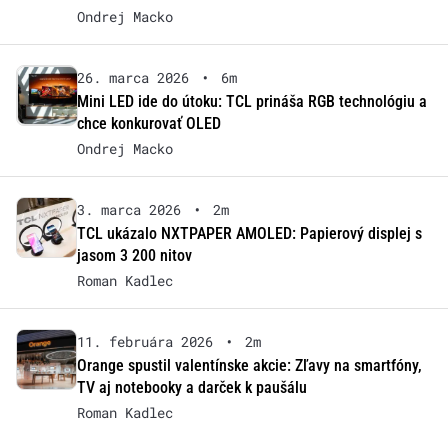
Ondrej Macko
26. marca 2026
•
6m
Mini LED ide do útoku: TCL prináša RGB technológiu a
chce konkurovať OLED
Ondrej Macko
3. marca 2026
•
2m
TCL ukázalo NXTPAPER AMOLED: Papierový displej s
jasom 3 200 nitov
Roman Kadlec
11. februára 2026
•
2m
Orange spustil valentínske akcie: Zľavy na smartfóny,
TV aj notebooky a darček k paušálu
Roman Kadlec