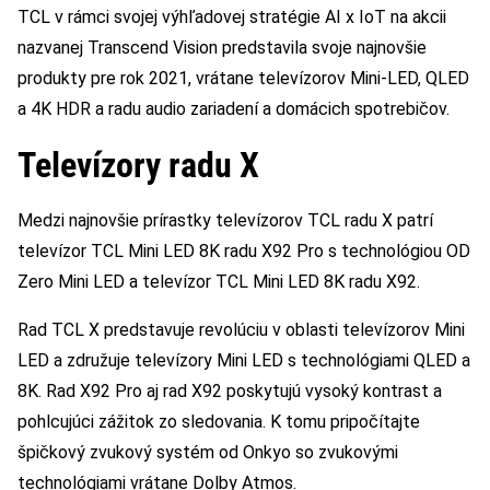
TCL v rámci svojej výhľadovej stratégie AI x IoT na akcii
nazvanej Transcend Vision predstavila svoje najnovšie
produkty pre rok 2021, vrátane televízorov Mini-LED, QLED
a 4K HDR a radu audio zariadení a domácich spotrebičov.
Televízory radu X
Medzi najnovšie prírastky televízorov TCL radu X patrí
televízor TCL Mini LED 8K radu X92 Pro s technológiou OD
Zero Mini LED a televízor TCL Mini LED 8K radu X92.
Rad TCL X predstavuje revolúciu v oblasti televízorov Mini
LED a združuje televízory Mini LED s technológiami QLED a
8K. Rad X92 Pro aj rad X92 poskytujú vysoký kontrast a
pohlcujúci zážitok zo sledovania. K tomu pripočítajte
špičkový zvukový systém od Onkyo so zvukovými
technológiami vrátane Dolby Atmos.