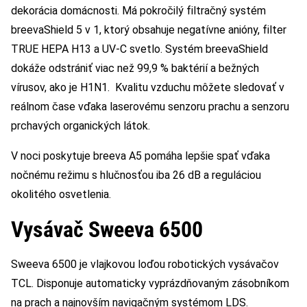
dekorácia domácnosti. Má pokročilý filtračný systém
breevaShield 5 v 1, ktorý obsahuje negatívne anióny, filter
TRUE HEPA H13 a UV-C svetlo. Systém breevaShield
dokáže odstrániť viac než 99,9 % baktérií a bežných
vírusov, ako je H1N1. Kvalitu vzduchu môžete sledovať v
reálnom čase vďaka laserovému senzoru prachu a senzoru
prchavých organických látok.
V noci poskytuje breeva A5 pomáha lepšie spať vďaka
nočnému režimu s hlučnosťou iba 26 dB a reguláciou
okolitého osvetlenia.
Vysávač Sweeva 6500
Sweeva 6500 je vlajkovou loďou robotických vysávačov
TCL. Disponuje automaticky vyprázdňovaným zásobníkom
na prach a najnovším navigačným systémom LDS.