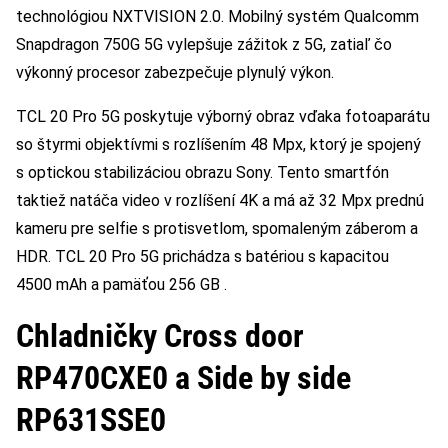
technológiou NXTVISION 2.0. Mobilný systém Qualcomm
Snapdragon 750G 5G vylepšuje zážitok z 5G, zatiaľ čo
výkonný procesor zabezpečuje plynulý výkon.
TCL 20 Pro 5G poskytuje výborný obraz vďaka fotoaparátu
so štyrmi objektívmi s rozlíšením 48 Mpx, ktorý je spojený
s optickou stabilizáciou obrazu Sony. Tento smartfón
taktiež natáča video v rozlíšení 4K a má až 32 Mpx prednú
kameru pre selfie s protisvetlom, spomaleným záberom a
HDR. TCL 20 Pro 5G prichádza s batériou s kapacitou
4500 mAh a pamäťou 256 GB .
Chladničky Cross door
RP470CXE0 a Side by side
RP631SSE0