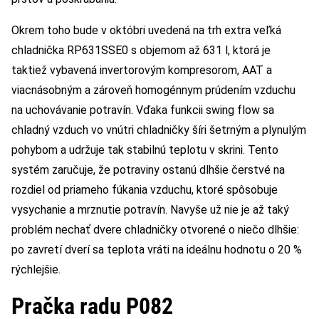
Okrem toho bude v októbri uvedená na trh extra veľká
chladnička RP631SSE0 s objemom až 631 l, ktorá je
taktiež vybavená invertorovým kompresorom, AAT a
viacnásobným a zároveň homogénnym prúdením vzduchu
na uchovávanie potravín. Vďaka funkcii swing flow sa
chladný vzduch vo vnútri chladničky šíri šetrným a plynulým
pohybom a udržuje tak stabilnú teplotu v skrini. Tento
systém zaručuje, že potraviny ostanú dlhšie čerstvé na
rozdiel od priameho fúkania vzduchu, ktoré spôsobuje
vysychanie a mrznutie potravín. Navyše už nie je až taký
problém nechať dvere chladničky otvorené o niečo dlhšie:
po zavretí dverí sa teplota vráti na ideálnu hodnotu o 20 %
rýchlejšie.
Pračka
radu
P082