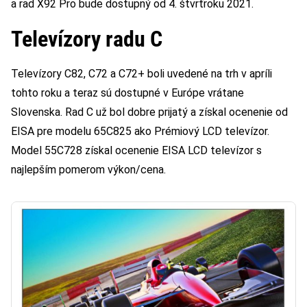
a rad X92 Pro bude dostupný od 4. štvrťroku 2021.
Televízory radu C
Televízory C82, C72 a C72+ boli uvedené na trh v apríli
tohto roku a teraz sú dostupné v Európe vrátane
Slovenska. Rad C už bol dobre prijatý a získal ocenenie od
EISA pre modelu 65C825 ako Prémiový LCD televízor.
Model 55C728 získal ocenenie EISA LCD televízor s
najlepším pomerom výkon/cena.