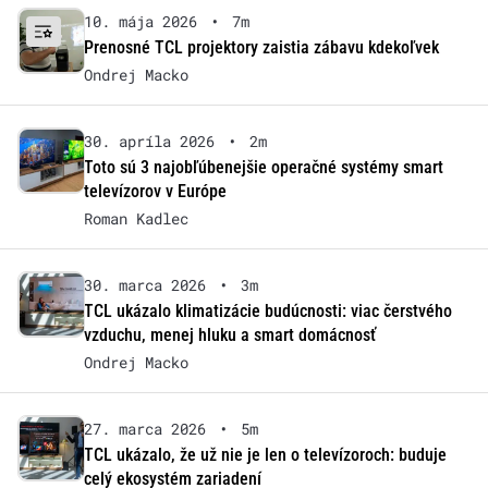
10. mája 2026
•
7m
Prenosné TCL projektory zaistia zábavu kdekoľvek
Ondrej Macko
30. apríla 2026
•
2m
Toto sú 3 najobľúbenejšie operačné systémy smart
televízorov v Európe
Roman Kadlec
30. marca 2026
•
3m
TCL ukázalo klimatizácie budúcnosti: viac čerstvého
vzduchu, menej hluku a smart domácnosť
Ondrej Macko
27. marca 2026
•
5m
TCL ukázalo, že už nie je len o televízoroch: buduje
celý ekosystém zariadení