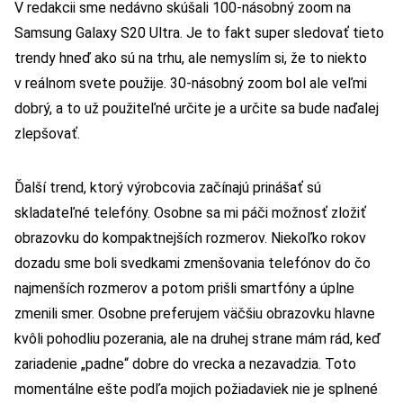
V redakcii sme nedávno skúšali 100-násobný zoom na
Samsung Galaxy S20 Ultra. Je to fakt super sledovať tieto
trendy hneď ako sú na trhu, ale nemyslím si, že to niekto
v reálnom svete použije. 30-násobný zoom bol ale veľmi
dobrý, a to už použiteľné určite je a určite sa bude naďalej
zlepšovať.
Ďalší trend, ktorý výrobcovia začínajú prinášať sú
skladateľné telefóny. Osobne sa mi páči možnosť zložiť
obrazovku do kompaktnejších rozmerov. Niekoľko rokov
dozadu sme boli svedkami zmenšovania telefónov do čo
najmenších rozmerov a potom prišli smartfóny a úplne
zmenili smer. Osobne preferujem väčšiu obrazovku hlavne
kvôli pohodliu pozerania, ale na druhej strane mám rád, keď
zariadenie „padne“ dobre do vrecka a nezavadzia. Toto
momentálne ešte podľa mojich požiadaviek nie je splnené