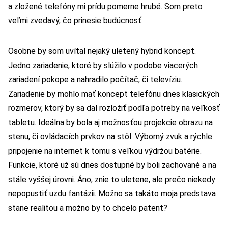
a zložené telefóny mi prídu pomerne hrubé. Som preto
veľmi zvedavý, čo prinesie budúcnosť.
Osobne by som uvítal nejaký uletený hybrid koncept.
Jedno zariadenie, ktoré by slúžilo v podobe viacerých
zariadení pokope a nahradilo počítač, či televíziu.
Zariadenie by mohlo mať koncept telefónu dnes klasických
rozmerov, ktorý by sa dal rozložiť podľa potreby na veľkosť
tabletu. Ideálna by bola aj možnosťou projekcie obrazu na
stenu, či ovládacích prvkov na stôl. Výborný zvuk a rýchle
pripojenie na internet k tomu s veľkou výdržou batérie.
Funkcie, ktoré už sú dnes dostupné by boli zachované a na
stále vyššej úrovni. Áno, znie to uletene, ale prečo niekedy
nepopustiť uzdu fantázii. Možno sa takáto moja predstava
stane realitou a možno by to chcelo patent?