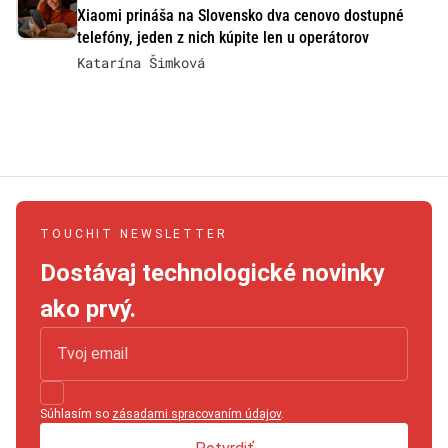
Xiaomi prináša na Slovensko dva cenovo dostupné
telefóny, jeden z nich kúpite len u operátorov
Katarína Šimková
TOUCHIT NEWSLETTER
Dostávaj technologické novinky
ako prvý.
Súhlasím so
zásadami spracovaním údajov
.