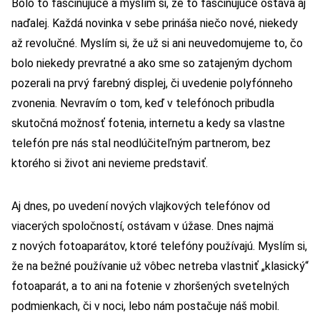
Bolo to fascinujúce a myslím si, že to fascinujúce ostáva aj
naďalej. Každá novinka v sebe prináša niečo nové, niekedy
až revolučné. Myslím si, že už si ani neuvedomujeme to, čo
bolo niekedy prevratné a ako sme so zatajeným dychom
pozerali na prvý farebný displej, či uvedenie polyfónneho
zvonenia. Nevravím o tom, keď v telefónoch pribudla
skutočná možnosť fotenia, internetu a kedy sa vlastne
telefón pre nás stal neodlúčiteľným partnerom, bez
ktorého si život ani nevieme predstaviť.
Aj dnes, po uvedení nových vlajkových telefónov od
viacerých spoločností, ostávam v úžase. Dnes najmä
z nových fotoaparátov, ktoré telefóny používajú. Myslím si,
že na bežné používanie už vôbec netreba vlastniť „klasický“
fotoaparát, a to ani na fotenie v zhoršených svetelných
podmienkach, či v noci, lebo nám postačuje náš mobil.