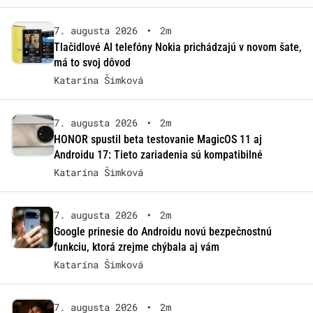
7. augusta 2026
•
2m
Tlačidlové AI telefóny Nokia prichádzajú v novom šate,
má to svoj dôvod
Katarína Šimková
7. augusta 2026
•
2m
HONOR spustil beta testovanie MagicOS 11 aj
Androidu 17: Tieto zariadenia sú kompatibilné
Katarína Šimková
7. augusta 2026
•
2m
Google prinesie do Androidu novú bezpečnostnú
funkciu, ktorá zrejme chýbala aj vám
Katarína Šimková
7. augusta 2026
•
2m