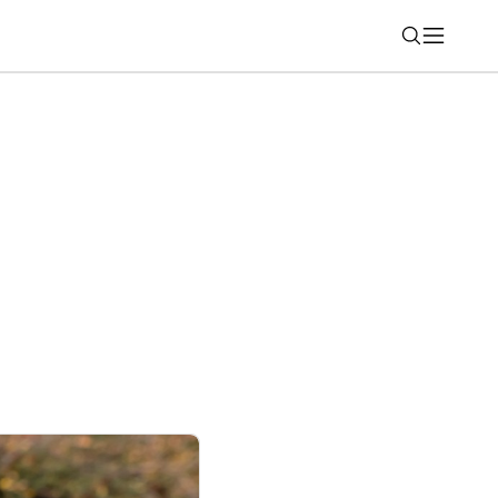
Nájsť
ý Galaxy Fit4. Prvé informácie odhalili,