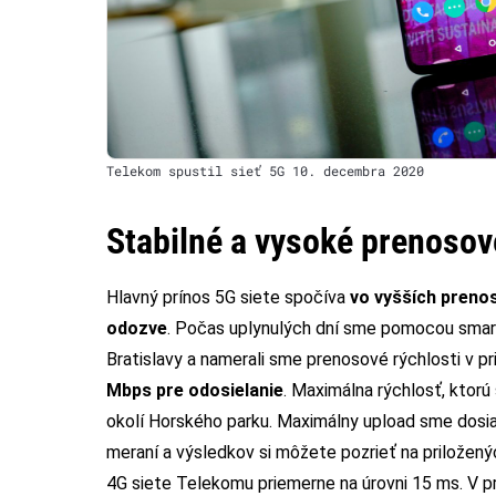
Telekom spustil sieť 5G 10. decembra 2020
Stabilné a vysoké prenosov
Hlavný prínos 5G siete spočíva
vo vyšších preno
odozve
. Počas uplynulých dní sme pomocou smart
Bratislavy a namerali sme prenosové rýchlosti v p
Mbps pre odosielanie
. Maximálna rýchlosť, ktorú
okolí Horského parku. Maximálny upload sme dosiah
meraní a výsledkov si môžete pozrieť na priložený
4G siete Telekomu priemerne na úrovni 15 ms. V pr