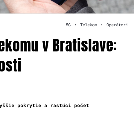
5G
•
Telekom
•
Operátori
lekomu v Bratislave:
osti
yššie pokrytie a rastúci počet