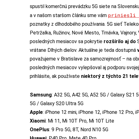
spustil komerčnú prevádzku 5G siete na Slovens
priniesli 
a v našom staršom článku sme vám
poznatky z dlhodobého používania. 5G sieť Telek
Petržalka, Ružinov, Nové Mesto, Trnávka, Vajnory
posledných mesiacov sa pokrytie
rozšírilo aj do
S
vrátane Dlhých dielov. Aktuálne je teda dostupná
považujeme v Bratislave za samozrejmosť – na o
posledných mesiacov vylepšoval aj podporu svojej 
prihlásite, ak používate
niektorý z týchto 21 tel
Samsung
: A32 5G, A42 5G, A52 5G / Galaxy S21 5
5G / Galaxy S20 Ultra 5G
Apple
: iPhone 12 mini, iPhone 12, iPhone 12 Pro,
Xiaomi
: Mi 11, Mi 10T Pro, Mi 10T Lite
OnePlus
: 9 Pro 5G, 8T, Nord N10 5G
Huawei
: P40 Pro, Mate 40 Pro