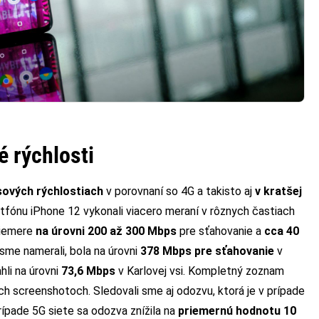
é rýchlosti
sových rýchlostiach
v porovnaní so 4G a takisto aj
v kratšej
fónu iPhone 12 vykonali viacero meraní v rôznych častiach
riemere
na úrovni 200 až 300 Mbps
pre sťahovanie a
cca 40
 sme namerali, bola na úrovni
378 Mbps pre sťahovanie
v
li na úrovni
73,6 Mbps
v Karlovej vsi. Kompletný zoznam
ch screenshotoch. Sledovali sme aj odozvu, ktorá je v prípade
ípade 5G siete sa odozva znížila na
priemernú hodnotu 10