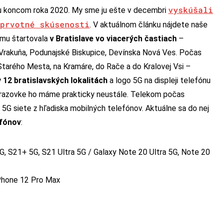
vyskúšali
ku koncom roka 2020. My sme ju ešte v decembri
prvotné skúsenosti
. V aktuálnom článku nájdete naše
omu štartovala
v Bratislave vo viacerých častiach
–
, Vrakuňa, Podunajské Biskupice, Devínska Nová Ves. Počas
tarého Mesta, na Kramáre, do Rače a do Kralovej Vsi –
v 12 bratislavských lokalitách
a logo 5G na displeji telefónu
brazovke ho máme prakticky neustále. Telekom počas
5G siete z hľadiska mobilných telefónov. Aktuálne sa do nej
efónov
:
G, S21+ 5G, S21 Ultra 5G / Galaxy Note 20 Ultra 5G, Note 20
 iPhone 12 Pro Max