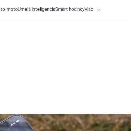
uto-moto
Umelá inteligencia
Smart hodinky
Viac
HLO BY VÁS ZAUJÍMAŤ
lačové správy
7. augusta 2026
•
2m
ADÁVANIA
Samsung chystá nov
čo prinesie
Zadajte frázu pre vyhľadanie
Roman Kadlec