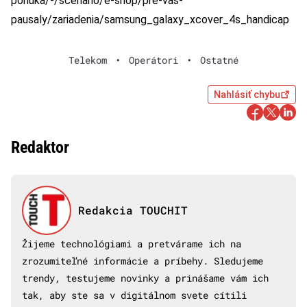
ponuka/-/scenario/e-shop/pre-vas-
pausaly/zariadenia/samsung_galaxy_xcover_4s_handicap
Telekom
•
Operátori
•
Ostatné
Nahlásiť chybu
Redaktor
Redakcia TOUCHIT
Žijeme technológiami a pretvárame ich na
zrozumiteľné informácie a príbehy. Sledujeme
trendy, testujeme novinky a prinášame vám ich
tak, aby ste sa v digitálnom svete cítili