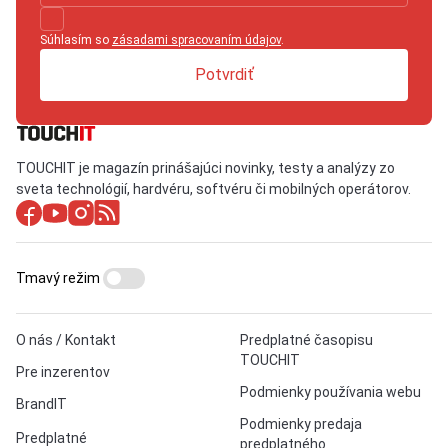
Súhlasím so
zásadami spracovaním údajov
.
Potvrdiť
TOUCHIT je magazín prinášajúci novinky, testy a analýzy zo
sveta technológií, hardvéru, softvéru či mobilných operátorov.
Tmavý režim
O nás / Kontakt
Predplatné časopisu
TOUCHIT
Pre inzerentov
Podmienky používania webu
BrandIT
Podmienky predaja
Predplatné
predplatného