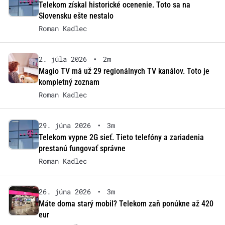
Telekom získal historické ocenenie. Toto sa na
Slovensku ešte nestalo
Roman Kadlec
2. júla 2026
•
2m
Magio TV má už 29 regionálnych TV kanálov. Toto je
kompletný zoznam
Roman Kadlec
29. júna 2026
•
3m
Telekom vypne 2G sieť. Tieto telefóny a zariadenia
prestanú fungovať správne
Roman Kadlec
26. júna 2026
•
3m
Máte doma starý mobil? Telekom zaň ponúkne až 420
eur