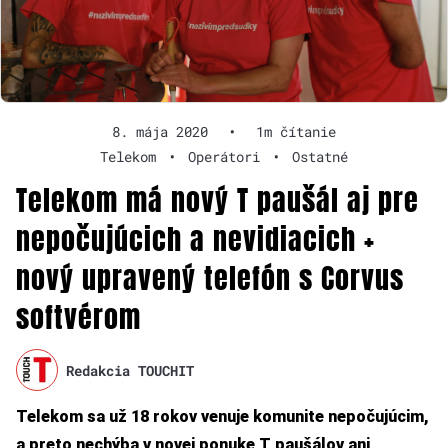
8. mája 2020
•
1m čítanie
Telekom
•
Operátori
•
Ostatné
Telekom má nový T paušál aj pre
nepočujúcich a nevidiacich +
nový upravený telefón s Corvus
softvérom
Redakcia TOUCHIT
Telekom sa už 18 rokov venuje komunite nepočujúcim,
a preto nechýba v novej ponuke T paušálov ani