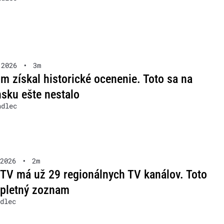
 2026
•
3m
m získal historické ocenenie. Toto sa na
sku ešte nestalo
adlec
2026
•
2m
TV má už 29 regionálnych TV kanálov. Toto
mpletný zoznam
dlec