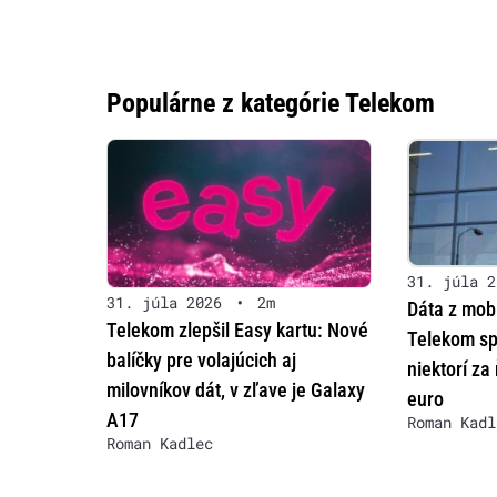
Populárne z kategórie Telekom
31. júla 2
31. júla 2026
•
2m
Dáta z mobi
Telekom zlepšil Easy kartu: Nové
Telekom sp
balíčky pre volajúcich aj
niektorí za
milovníkov dát, v zľave je Galaxy
euro
A17
Roman Kadl
Roman Kadlec