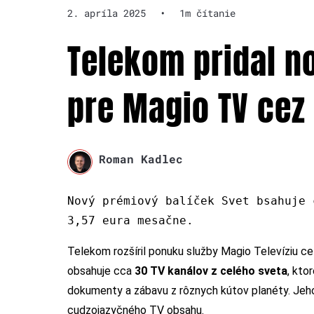
2. apríla 2025
•
1m čítanie
Telekom pridal n
pre Magio TV cez 
Roman Kadlec
Nový prémiový balíček Svet bsahuje 
3,57 eura mesačne.
Telekom rozšíril ponuku služby Magio Televíziu ce
obsahuje cca
30 TV kanálov z celého sveta
, kto
dokumenty a zábavu z rôznych kútov planéty. Jeho a
cudzojazyčného TV obsahu.