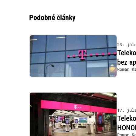
Podobné články
23. júl
Teleko
bez ap
Roman K
17. júl
Teleko
HONOR,
Roman K