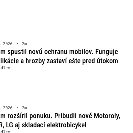
a 2026
•
2m
m spustil novú ochranu mobilov. Funguje
likácie a hrozby zastaví ešte pred útokom
adlec
a 2026
•
2m
m rozšíril ponuku. Pribudli nové Motoroly,
 LG aj skladací elektrobicykel
adlec