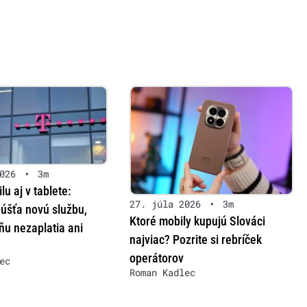
026
•
3m
lu aj v tablete:
27. júla 2026
•
3m
úšťa novú službu,
Ktoré mobily kupujú Slováci
 ňu nezaplatia ani
najviac? Pozrite si rebríček
operátorov
ec
Roman Kadlec