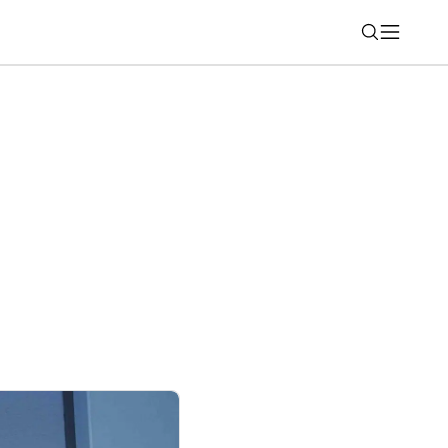
Nájsť
-1000XM6 dostali elegantný
ant