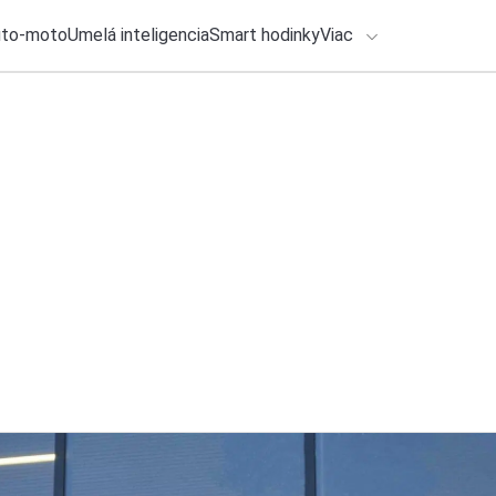
uto-moto
Umelá inteligencia
Smart hodinky
Viac
HLO BY VÁS ZAUJÍMAŤ
lačové správy
ADÁVANIA
4. augusta 2026
•
2m
Slúchadlá Sony WH
Zadajte frázu pre vyhľadanie
olivovozelený vari
Ondrej Macko