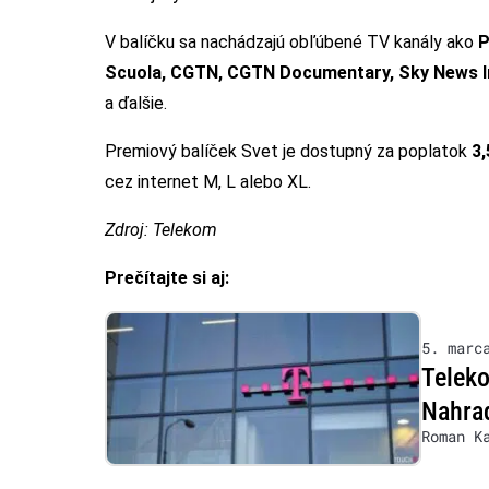
V balíčku sa nachádzajú obľúbené TV kanály ako
P
Scuola, CGTN, CGTN Documentary, Sky News In
a ďalšie.
Premiový balíček Svet je dostupný za poplatok
3
cez internet M, L alebo XL.
Zdroj: Telekom
Prečítajte si aj:
5. marc
Teleko
Nahrad
Roman K