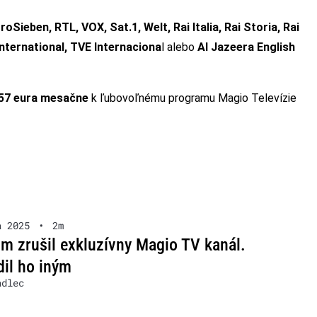
roSieben, RTL, VOX, Sat.1, Welt, Rai Italia, Rai Storia, Rai
ternational, TVE Internaciona
l alebo
Al Jazeera English
,57 eura mesačne
k ľubovoľnému programu Magio Televízie
a 2025
•
2m
m zrušil exkluzívny Magio TV kanál.
il ho iným
adlec