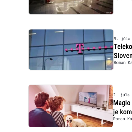
9. júla
Teleko
Sloven
Roman K
2. júla 
Magio 
je ko
Roman Ka