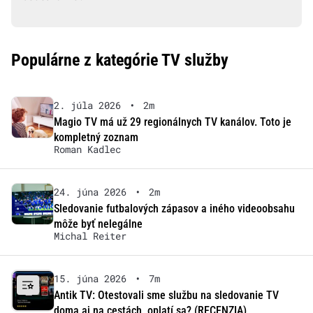
Populárne z kategórie TV služby
2. júla 2026
•
2m
Magio TV má už 29 regionálnych TV kanálov. Toto je
kompletný zoznam
Roman Kadlec
24. júna 2026
•
2m
Sledovanie futbalových zápasov a iného videoobsahu
môže byť nelegálne
Michal Reiter
15. júna 2026
•
7m
Antik TV: Otestovali sme službu na sledovanie TV
doma aj na cestách, oplatí sa? (RECENZIA)