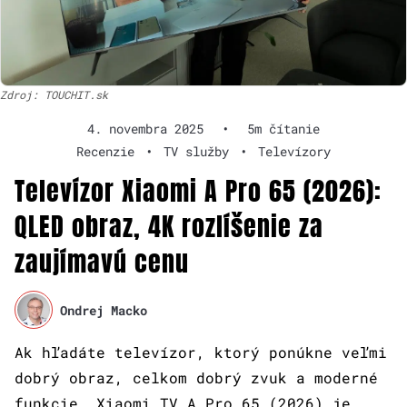
Zdroj: TOUCHIT.sk
4. novembra 2025
•
5m čítanie
Recenzie
•
TV služby
•
Televízory
Televízor Xiaomi A Pro 65 (2026):
QLED obraz, 4K rozlíšenie za
zaujímavú cenu
Ondrej Macko
Ak hľadáte televízor, ktorý ponúkne veľmi
dobrý obraz, celkom dobrý zvuk a moderné
funkcie, Xiaomi TV A Pro 65 (2026) je