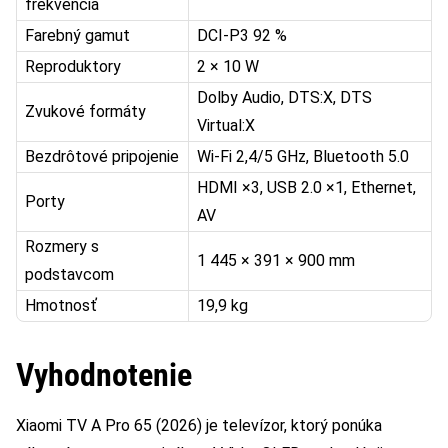
frekvencia
Farebný gamut
DCI-P3 92 %
Reproduktory
2 × 10 W
Dolby Audio, DTS:X, DTS
Zvukové formáty
Virtual:X
Bezdrôtové pripojenie
Wi-Fi 2,4/5 GHz, Bluetooth 5.0
HDMI ×3, USB 2.0 ×1, Ethernet,
Porty
AV
Rozmery s
1 445 × 391 × 900 mm
podstavcom
Hmotnosť
19,9 kg
Vyhodnotenie
Xiaomi TV A Pro 65 (2026) je televízor, ktorý ponúka