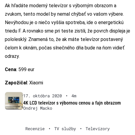
Ak hľadáte moderný televízor s výborným obrazom a
zvukom, tento model by nemal chýbať vo vašom výbere.
Nevýhodou je o niečo vyššia spotreba, ide o energetickú
triedu F. A rovnako sme pri teste zistili, že povrch displeja je
pololesklý. Znamená to, že ak máte televízor postavený
čelom k oknám, počas slnečného dňa bude na ňom vidieť
odrazy.
Cena
: 599 eur
Zapožičal
: Xiaomi
17. októbra 2020
•
4m
4K LCD televízor s výbornou cenou a fajn obrazom
Ondrej Macko
Recenzie
•
TV služby
•
Televízory