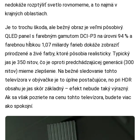
nedokáže rozptýliť svetlo rovnomerne, a to najmä v
krajných oblastiach.
Je to trochu škoda, ale bežný obraz je veľmi pôsobivý.
QLED panel s farebným gamutom DCI-P3 na úrovni 94 % a
farebnou hĺbkou 1,07 miliardy farieb dokáže zobraziť
prirodzené a živé farby, ktoré pôsobia realisticky. Typický
jas je 350 nitov, čo je oproti predchádzajúcej generácii (300
nitov) mierne zlepšenie. Na bežné sledovanie tohto
televízora v obývačke je to úplne postačujúce, no pri HDR
obsahu je jas skôr základný – efekt nebude taký výrazný.
Ak sa však pozriete na cenu tohto televízora, budete viac
ako spokojní.