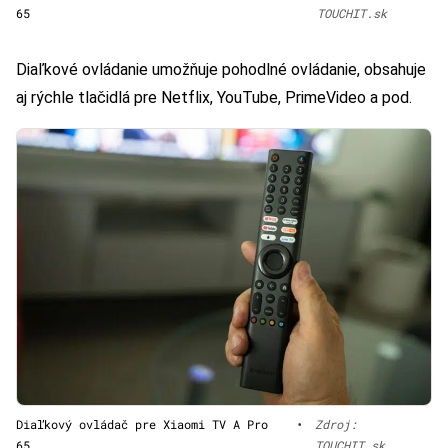
65
TOUCHIT.sk
Diaľkové ovládanie umožňuje pohodlné ovládanie, obsahuje
aj rýchle tlačidlá pre Netflix, YouTube, PrimeVideo a pod.
Diaľkový ovládač pre Xiaomi TV A Pro
•
Zdroj:
65
TOUCHIT.sk