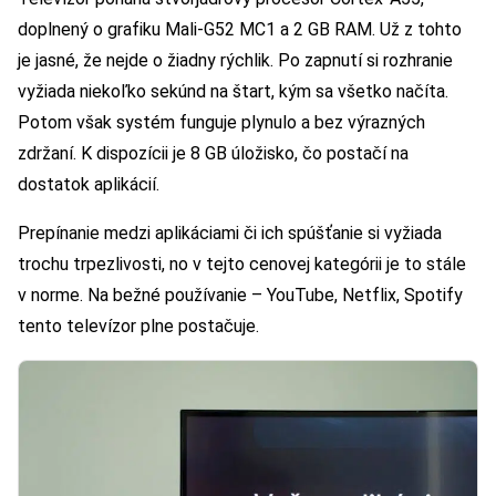
doplnený o grafiku Mali-G52 MC1 a 2 GB RAM. Už z tohto
je jasné, že nejde o žiadny rýchlik. Po zapnutí si rozhranie
vyžiada niekoľko sekúnd na štart, kým sa všetko načíta.
Potom však systém funguje plynulo a bez výrazných
zdržaní. K dispozícii je 8 GB úložisko, čo postačí na
dostatok aplikácií.
Prepínanie medzi aplikáciami či ich spúšťanie si vyžiada
trochu trpezlivosti, no v tejto cenovej kategórii je to stále
v norme. Na bežné používanie – YouTube, Netflix, Spotify
tento televízor plne postačuje.