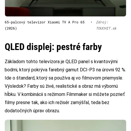
65-palcový televízor Xiaomi TV A Pro 65
•
Zdroj:
(2026)
TOUCHIT.sk
QLED displej: pestré farby
Základom tohto televízora je QLED panel s kvantovými
bodmi, ktorý pokrýva farebný gamut DCI-P3 na úrovni 92 %.
Ide o štandard, ktorý sa používa aj vo filmovom priemysle.
Výsledok? Farby sú živé, realistické a obraz má výbornú
hĺbku. V kombinácii s režimom Filmmaker si môžete pozrieť
filmy presne tak, ako ich režisér zamýšľal, teda bez
dodatočných úprav obrazu.