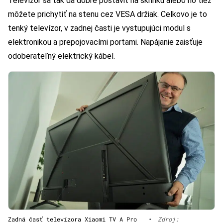
Televízor sa tak dá dobre postaviť na skrinku alebo ho tiež
môžete prichytiť na stenu cez VESA držiak. Celkovo je to
tenký televízor, v zadnej časti je vystupujúci modul s
elektronikou a prepojovacími portami. Napájanie zaisťuje
odoberateľný elektrický kábel.
Zadná časť televízora Xiaomi TV A Pro
•
Zdroj: