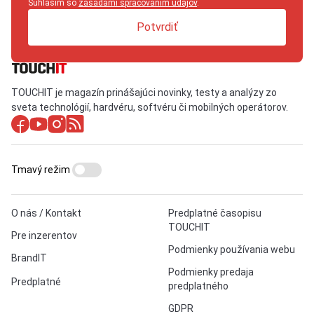
Súhlasím so
zásadami spracovaním údajov
.
Potvrdiť
TOUCHIT je magazín prinášajúci novinky, testy a analýzy zo
sveta technológií, hardvéru, softvéru či mobilných operátorov.
Tmavý režim
O nás / Kontakt
Predplatné časopisu
TOUCHIT
Pre inzerentov
Podmienky používania webu
BrandIT
Podmienky predaja
Predplatné
predplatného
GDPR