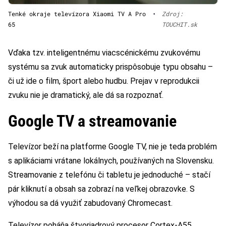
Tenké okraje televízora Xiaomi TV A Pro
•
Zdroj:
65
TOUCHIT.sk
Vďaka tzv. inteligentnému viacscénickému zvukovému
systému sa zvuk automaticky prispôsobuje typu obsahu –
či už ide o film, šport alebo hudbu. Prejav v reprodukcii
zvuku nie je dramatický, ale dá sa rozpoznať.
Google TV a streamovanie
Televízor beží na platforme Google TV, nie je teda problém
s aplikáciami vrátane lokálnych, používaných na Slovensku.
Streamovanie z telefónu či tabletu je jednoduché – stačí
pár kliknutí a obsah sa zobrazí na veľkej obrazovke. S
výhodou sa dá využiť zabudovaný Chromecast.
Televízor poháňa štvorjadrový procesor Cortex-A55,