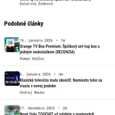
Katarína Šimková
Podobné články
16. januára 2026
•
7m
Orange TV Box Premium: Špičkový set-top box s
jedným nedostatkom (RECENZIA)
Roman Kadlec
6. januára 2026
•
4m
Klasická televízia mala skončiť. Namiesto toho sa
vracia v novej podobe
Ondrej Macko
17. decembra 2025
•
2m
Nové číslo TOUCHIT už nájdete v novinových